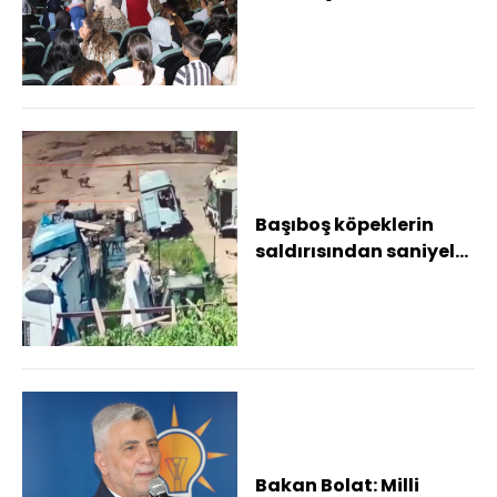
bölgenin yıldızı haline
geldi" Bakan Bo...
Başıboş köpeklerin
saldırısından saniyeler
ile kurtuldu Başıboş
köpekler kü...
Bakan Bolat: Milli