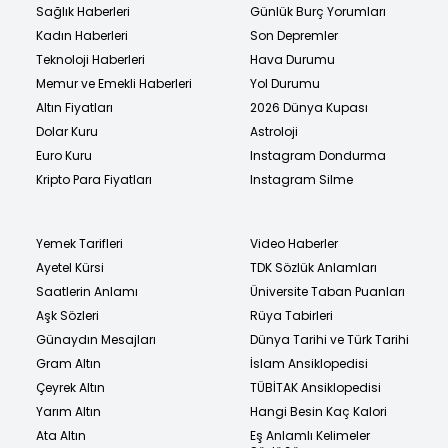
Sağlık Haberleri
Günlük Burç Yorumları
Kadın Haberleri
Son Depremler
Teknoloji Haberleri
Hava Durumu
Memur ve Emekli Haberleri
Yol Durumu
Altın Fiyatları
2026 Dünya Kupası
Dolar Kuru
Astroloji
Euro Kuru
Instagram Dondurma
Kripto Para Fiyatları
Instagram Silme
Yemek Tarifleri
Video Haberler
Ayetel Kürsi
TDK Sözlük Anlamları
Saatlerin Anlamı
Üniversite Taban Puanları
Aşk Sözleri
Rüya Tabirleri
Günaydın Mesajları
Dünya Tarihi ve Türk Tarihi
Gram Altın
İslam Ansiklopedisi
Çeyrek Altın
TÜBİTAK Ansiklopedisi
Yarım Altın
Hangi Besin Kaç Kalori
Ata Altın
Eş Anlamlı Kelimeler