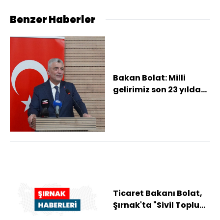
Benzer Haberler
Bakan Bolat: Milli
gelirimiz son 23 yılda
dolar bazında 6 kat
arttı (2)
Ticaret Bakanı Bolat,
Şırnak'ta "Sivil Toplum
Kuruluşları İstişare