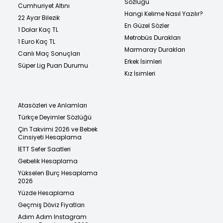
Sözlüğü
Cumhuriyet Altını
Hangi Kelime Nasıl Yazılır?
22 Ayar Bilezik
En Güzel Sözler
1 Dolar Kaç TL
Metrobüs Durakları
1 Euro Kaç TL
Marmaray Durakları
Canlı Maç Sonuçları
Erkek İsimleri
Süper Lig Puan Durumu
Kız İsimleri
Atasözleri ve Anlamları
Türkçe Deyimler Sözlüğü
Çin Takvimi 2026 ve Bebek
Cinsiyeti Hesaplama
İETT Sefer Saatleri
Gebelik Hesaplama
Yükselen Burç Hesaplama
2026
Yüzde Hesaplama
Geçmiş Döviz Fiyatları
Adım Adım Instagram