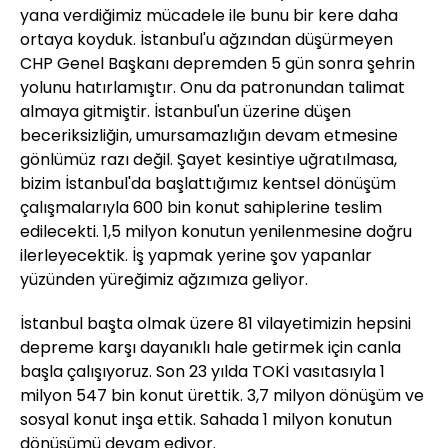
yana verdiğimiz mücadele ile bunu bir kere daha
ortaya koyduk. İstanbul'u ağzından düşürmeyen
CHP Genel Başkanı depremden 5 gün sonra şehrin
yolunu hatırlamıştır. Onu da patronundan talimat
almaya gitmiştir. İstanbul'un üzerine düşen
beceriksizliğin, umursamazlığın devam etmesine
gönlümüz razı değil. Şayet kesintiye uğratılmasa,
bizim İstanbul'da başlattığımız kentsel dönüşüm
çalışmalarıyla 600 bin konut sahiplerine teslim
edilecekti. 1,5 milyon konutun yenilenmesine doğru
ilerleyecektik. İş yapmak yerine şov yapanlar
yüzünden yüreğimiz ağzımıza geliyor.
İstanbul başta olmak üzere 81 vilayetimizin hepsini
depreme karşı dayanıklı hale getirmek için canla
başla çalışıyoruz. Son 23 yılda TOKİ vasıtasıyla 1
milyon 547 bin konut ürettik. 3,7 milyon dönüşüm ve
sosyal konut inşa ettik. Sahada 1 milyon konutun
dönüşümü devam ediyor.