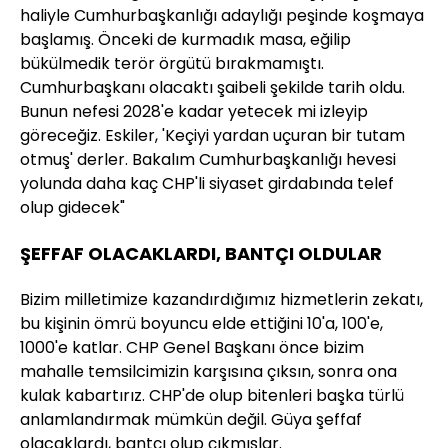
haliyle Cumhurbaşkanlığı adaylığı peşinde koşmaya
başlamış. Önceki de kurmadık masa, eğilip
bükülmedik terör örgütü bırakmamıştı.
Cumhurbaşkanı olacaktı şaibeli şekilde tarih oldu.
Bunun nefesi 2028'e kadar yetecek mi izleyip
göreceğiz. Eskiler, 'Keçiyi yardan uçuran bir tutam
otmuş' derler. Bakalım Cumhurbaşkanlığı hevesi
yolunda daha kaç CHP'li siyaset girdabında telef
olup gidecek"
ŞEFFAF OLACAKLARDI, BANTÇI OLDULAR
Bizim milletimize kazandırdığımız hizmetlerin zekatı,
bu kişinin ömrü boyuncu elde ettiğini 10'a, 100'e,
1000'e katlar. CHP Genel Başkanı önce bizim
mahalle temsilcimizin karşısına çıksın, sonra ona
kulak kabartırız. CHP'de olup bitenleri başka türlü
anlamlandırmak mümkün değil. Güya şeffaf
olacaklardı, bantçı olup çıkmışlar.