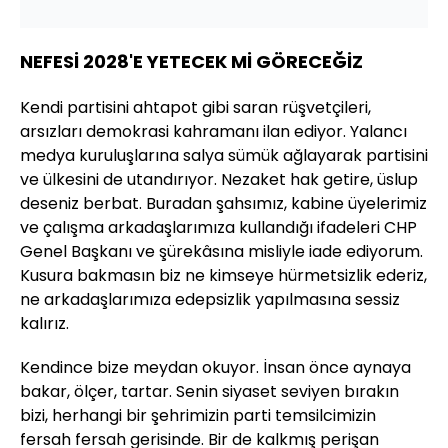
NEFESİ 2028'E YETECEK Mİ GÖRECEĞİZ
Kendi partisini ahtapot gibi saran rüşvetçileri,
arsızları demokrasi kahramanı ilan ediyor. Yalancı
medya kuruluşlarına salya sümük ağlayarak partisini
ve ülkesini de utandırıyor. Nezaket hak getire, üslup
deseniz berbat. Buradan şahsımız, kabine üyelerimiz
ve çalışma arkadaşlarımıza kullandığı ifadeleri CHP
Genel Başkanı ve şürekâsına misliyle iade ediyorum.
Kusura bakmasın biz ne kimseye hürmetsizlik ederiz,
ne arkadaşlarımıza edepsizlik yapılmasına sessiz
kalırız.
Kendince bize meydan okuyor. İnsan önce aynaya
bakar, ölçer, tartar. Senin siyaset seviyen bırakın
bizi, herhangi bir şehrimizin parti temsilcimizin
fersah fersah gerisinde. Bir de kalkmış perişan