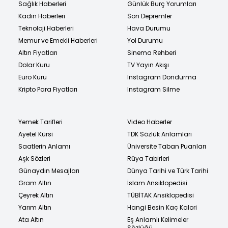
Sağlık Haberleri
Günlük Burç Yorumları
Kadın Haberleri
Son Depremler
Teknoloji Haberleri
Hava Durumu
Memur ve Emekli Haberleri
Yol Durumu
Altın Fiyatları
Sinema Rehberi
Dolar Kuru
TV Yayın Akışı
Euro Kuru
Instagram Dondurma
Kripto Para Fiyatları
Instagram Silme
Yemek Tarifleri
Video Haberler
Ayetel Kürsi
TDK Sözlük Anlamları
Saatlerin Anlamı
Üniversite Taban Puanları
Aşk Sözleri
Rüya Tabirleri
Günaydın Mesajları
Dünya Tarihi ve Türk Tarihi
Gram Altın
İslam Ansiklopedisi
Çeyrek Altın
TÜBİTAK Ansiklopedisi
Yarım Altın
Hangi Besin Kaç Kalori
Ata Altın
Eş Anlamlı Kelimeler
Sözlüğü