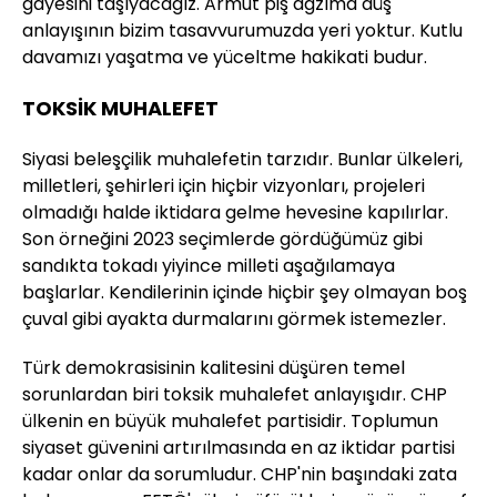
gayesini taşıyacağız. Armut piş ağzıma düş
anlayışının bizim tasavvurumuzda yeri yoktur. Kutlu
davamızı yaşatma ve yüceltme hakikati budur.
TOKSİK MUHALEFET
Siyasi beleşçilik muhalefetin tarzıdır. Bunlar ülkeleri,
milletleri, şehirleri için hiçbir vizyonları, projeleri
olmadığı halde iktidara gelme hevesine kapılırlar.
Son örneğini 2023 seçimlerde gördüğümüz gibi
sandıkta tokadı yiyince milleti aşağılamaya
başlarlar. Kendilerinin içinde hiçbir şey olmayan boş
çuval gibi ayakta durmalarını görmek istemezler.
Türk demokrasisinin kalitesini düşüren temel
sorunlardan biri toksik muhalefet anlayışıdır. CHP
ülkenin en büyük muhalefet partisidir. Toplumun
siyaset güvenini artırılmasında en az iktidar partisi
kadar onlar da sorumludur. CHP'nin başındaki zata