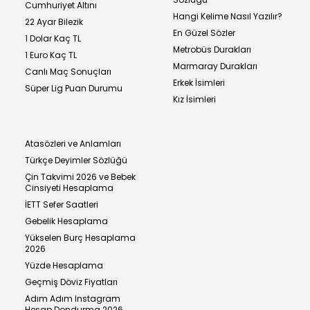
Cumhuriyet Altını
Hangi Kelime Nasıl Yazılır?
22 Ayar Bilezik
En Güzel Sözler
1 Dolar Kaç TL
Metrobüs Durakları
1 Euro Kaç TL
Marmaray Durakları
Canlı Maç Sonuçları
Erkek İsimleri
Süper Lig Puan Durumu
Kız İsimleri
Atasözleri ve Anlamları
Türkçe Deyimler Sözlüğü
Çin Takvimi 2026 ve Bebek
Cinsiyeti Hesaplama
İETT Sefer Saatleri
Gebelik Hesaplama
Yükselen Burç Hesaplama
2026
Yüzde Hesaplama
Geçmiş Döviz Fiyatları
Adım Adım Instagram
Hesap Dondurma 2026