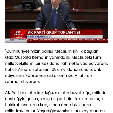
Yüklendi
:
1.35%
Sesi
Oynatma
Aç
Hızı
"Cumhuriyetimizin banisi, Meclisimizin ilk başkanı
Gazi Mustafa Kemal'in yanında ilk Meclis'teki tüm
milletvekillerini bir kez daha rahmetle yad ediyorum.
Kût'ül-Amâre zaferinin 109'un yıldönümünü tebrik
ediyorum, kahraman askerlerimize Allah'tan
rahmet diliyorum.
AK Parti milletin kurduğu, milletin büyüttüğü, milletin
desteğiyle galip çıkmış bir partidir. Her kim bu açık
hakikati unutursa karşısında önce bizi sonra
milletimizi bulur. Yaşadığımız sıkıntıları, kayıpları bu