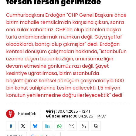
fersah fersah gerimizde
Cumhurbaşkanı Erdoğan "CHP Genel Başkanı önce
bizim mahalle temsilcimizin karşısına çıksın, sonra
ona kulak kabartırız. CHP'de olup bitenleri başka
türlü anlamlandırmak mümkün değil. Güya şeffaf
olacaklardı, bantçı olup çıkmışlar" dedi. Erdoğan
kentsel dönüşüm çalışmaları hakkında, "İstanbul'un
üzerine düşen beceriksizliğin, umursamazlığın
devam etmesine gönlümüz razı değil. Şayet
kesintiye uğratılmasa, bizim İstanbul'da
başlattığımız kentsel dönüşüm çalışmalarıyla 600
bin konut sahiplerine teslim edilecekti. 1,5 milyon
konutun yenilenmesine doğru ilerleyecektik" dedi
Giriş:
30.04.2025 - 12:41
Habertürk
Güncelleme:
30.04.2025 - 14:37