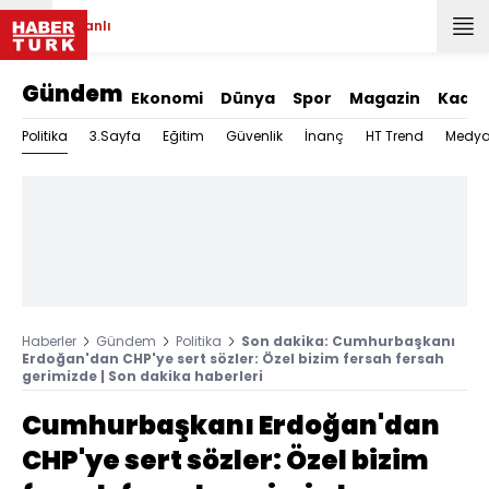
Canlı
Gündem
Ekonomi
Dünya
Spor
Magazin
Kadın
Politika
3.Sayfa
Eğitim
Güvenlik
İnanç
HT Trend
Medy
Haberler
Gündem
Politika
Son dakika: Cumhurbaşkanı
Erdoğan'dan CHP'ye sert sözler: Özel bizim fersah fersah
gerimizde | Son dakika haberleri
Cumhurbaşkanı Erdoğan'dan
CHP'ye sert sözler: Özel bizim