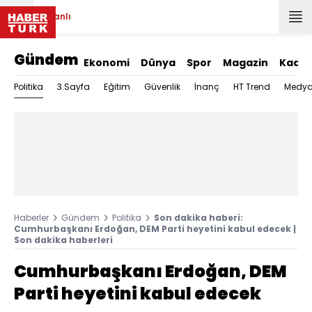
Canlı
Gündem
Ekonomi
Dünya
Spor
Magazin
Kadın
Politika
3.Sayfa
Eğitim
Güvenlik
İnanç
HT Trend
Medy
Haberler
Gündem
Politika
Son dakika haberi:
Cumhurbaşkanı Erdoğan, DEM Parti heyetini kabul edecek |
Son dakika haberleri
Cumhurbaşkanı Erdoğan, DEM
Parti heyetini kabul edecek