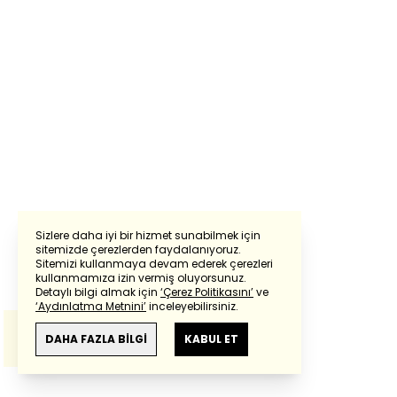
Sizlere daha iyi bir hizmet sunabilmek için
sitemizde çerezlerden faydalanıyoruz.
Sitemizi kullanmaya devam ederek çerezleri
Powered by
Translate
kullanmamıza izin vermiş oluyorsunuz.
Detaylı bilgi almak için
‘Çerez Politikasını’
ve
‘Aydınlatma Metnini’
inceleyebilirsiniz.
Bu çeviride
Google Translete
kullanılmıştır.
Anlam ve çeviri hatalarından
haberturk.com
DAHA FAZLA BİLGİ
KABUL ET
sorumlu değildir.