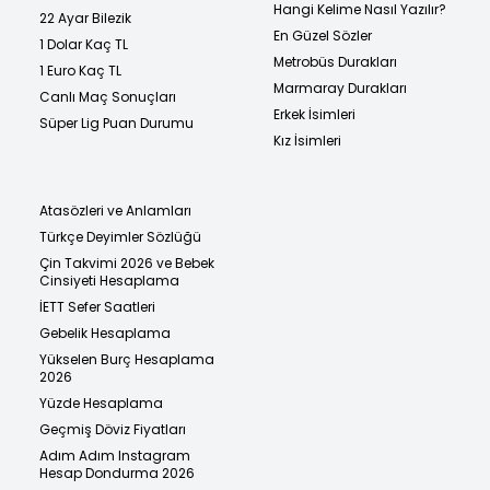
Hangi Kelime Nasıl Yazılır?
22 Ayar Bilezik
En Güzel Sözler
1 Dolar Kaç TL
Metrobüs Durakları
1 Euro Kaç TL
Marmaray Durakları
Canlı Maç Sonuçları
Erkek İsimleri
Süper Lig Puan Durumu
Kız İsimleri
Atasözleri ve Anlamları
Türkçe Deyimler Sözlüğü
Çin Takvimi 2026 ve Bebek
Cinsiyeti Hesaplama
İETT Sefer Saatleri
Gebelik Hesaplama
Yükselen Burç Hesaplama
2026
Yüzde Hesaplama
Geçmiş Döviz Fiyatları
Adım Adım Instagram
Hesap Dondurma 2026