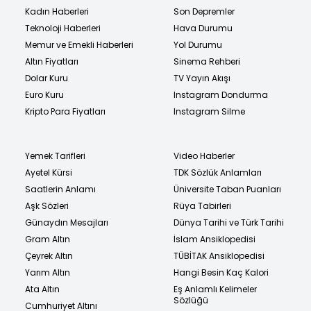
Kadın Haberleri
Son Depremler
Teknoloji Haberleri
Hava Durumu
Memur ve Emekli Haberleri
Yol Durumu
Altın Fiyatları
Sinema Rehberi
Dolar Kuru
TV Yayın Akışı
Euro Kuru
Instagram Dondurma
Kripto Para Fiyatları
Instagram Silme
Yemek Tarifleri
Video Haberler
Ayetel Kürsi
TDK Sözlük Anlamları
Saatlerin Anlamı
Üniversite Taban Puanları
Aşk Sözleri
Rüya Tabirleri
Günaydın Mesajları
Dünya Tarihi ve Türk Tarihi
Gram Altın
İslam Ansiklopedisi
Çeyrek Altın
TÜBİTAK Ansiklopedisi
Yarım Altın
Hangi Besin Kaç Kalori
Ata Altın
Eş Anlamlı Kelimeler
Sözlüğü
Cumhuriyet Altını