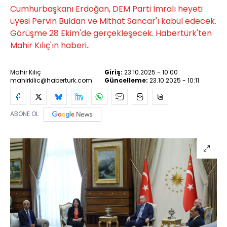
Cumhurbaşkanı Erdoğan, DEM Parti İmralı heyeti
üyesi Pervin Buldan ve Mithat Sancar'ı kabul edecek.
Görüşme 28 Ekim'de gerçekleşecek. Habertürk'ten
Mahir Kılıç'ın haberi..
Mahir Kılıç
Giriş:
23.10.2025 - 10:00
mahirkilic@haberturk.com
Güncelleme:
23.10.2025 - 10:11
ABONE OL