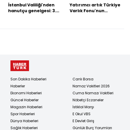
İstanbul Valiliği'nden
Yatırımcı artık Türkiye
hanutçu genelgesi: 3.
Varlık Fonu'nun
ihlalde 10 gün men
kapısını çalıyor
cezası!
Son Dakika Haberleri
Canlı Borsa
Haberler
Namaz Vakitleri 2026
Ekonomi Haberleri
Cuma Namazı Vakitleri
Güncel Haberler
Nöbetçi Eczaneler
Magazin Haberleri
İstiklal Marşı
Spor Haberleri
E Okul VBS
Dünya Haberleri
E Devlet Giriş
Sağlık Haberleri
Günlük Burç Yorumları