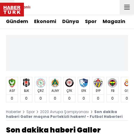
Canlı
Gündem
Ekonomi
Dünya
Spor
Magazin
ASF
BJK
ÇRZ
ALNY
ÇFK
EFK
EYP
FB
GS
0
0
0
0
0
0
0
0
0
Haberler
Spor
2020 Avrupa Şampiyonası
Son dakika
haberi Galler maçına Portekizli hakem! - Futbol Haberleri
Son dakika haberi Galler