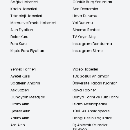
Sağlık Haberleri
Günlük Burç Yorumları
Kadın Haberleri
Son Depremler
Teknoloji Haberleri
Hava Durumu
Memur ve Emekli Haberleri
Yol Durumu
Altın Fiyatları
Sinema Rehberi
Dolar Kuru
TV Yayın Akışı
Euro Kuru
Instagram Dondurma
Kripto Para Fiyatları
Instagram Silme
Yemek Tarifleri
Video Haberler
Ayetel Kürsi
TDK Sözlük Anlamları
Saatlerin Anlamı
Üniversite Taban Puanları
Aşk Sözleri
Rüya Tabirleri
Günaydın Mesajları
Dünya Tarihi ve Türk Tarihi
Gram Altın
İslam Ansiklopedisi
Çeyrek Altın
TÜBİTAK Ansiklopedisi
Yarım Altın
Hangi Besin Kaç Kalori
Ata Altın
Eş Anlamlı Kelimeler
Sözlüğü