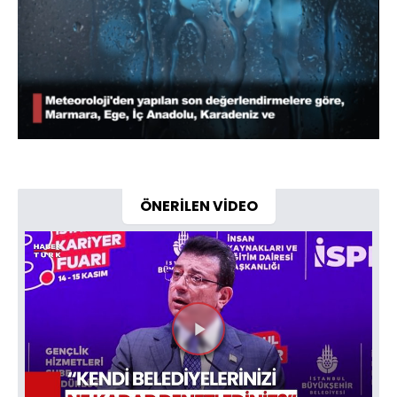
Yüklendi
:
98.00%
Sesi
Oynatma
Aç
Hızı
ÖNERİLEN VİDEO
Videoyu
Oynat