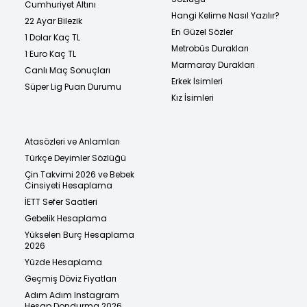
Cumhuriyet Altını
Hangi Kelime Nasıl Yazılır?
22 Ayar Bilezik
En Güzel Sözler
1 Dolar Kaç TL
Metrobüs Durakları
1 Euro Kaç TL
Marmaray Durakları
Canlı Maç Sonuçları
Erkek İsimleri
Süper Lig Puan Durumu
Kız İsimleri
Atasözleri ve Anlamları
Türkçe Deyimler Sözlüğü
Çin Takvimi 2026 ve Bebek
Cinsiyeti Hesaplama
İETT Sefer Saatleri
Gebelik Hesaplama
Yükselen Burç Hesaplama
2026
Yüzde Hesaplama
Geçmiş Döviz Fiyatları
Adım Adım Instagram
Hesap Dondurma 2026