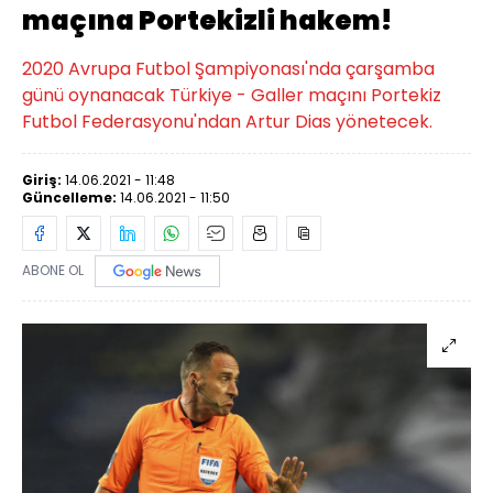
maçına Portekizli hakem!
2020 Avrupa Futbol Şampiyonası'nda çarşamba
günü oynanacak Türkiye - Galler maçını Portekiz
Futbol Federasyonu'ndan Artur Dias yönetecek.
Giriş:
14.06.2021 - 11:48
Güncelleme:
14.06.2021 - 11:50
ABONE OL