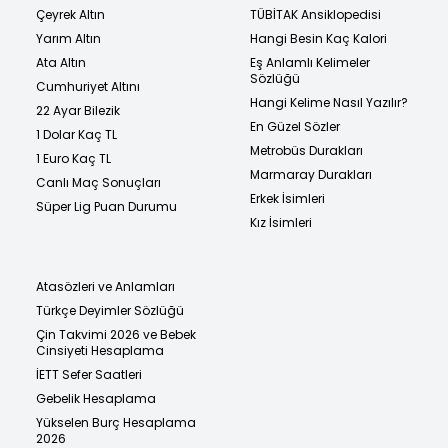
Çeyrek Altın
TÜBİTAK Ansiklopedisi
Yarım Altın
Hangi Besin Kaç Kalori
Ata Altın
Eş Anlamlı Kelimeler
Sözlüğü
Cumhuriyet Altını
Hangi Kelime Nasıl Yazılır?
22 Ayar Bilezik
En Güzel Sözler
1 Dolar Kaç TL
Metrobüs Durakları
1 Euro Kaç TL
Marmaray Durakları
Canlı Maç Sonuçları
Erkek İsimleri
Süper Lig Puan Durumu
Kız İsimleri
Atasözleri ve Anlamları
Türkçe Deyimler Sözlüğü
Çin Takvimi 2026 ve Bebek
Cinsiyeti Hesaplama
İETT Sefer Saatleri
Gebelik Hesaplama
Yükselen Burç Hesaplama
2026