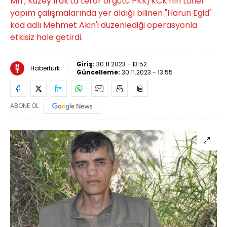
MİT, Kuzey Irak'ta terör örgütü PKK/KCK'nın tünel
yapım çalışmalarında yer aldığı bilinen "Harun Egid"
kod adlı Mehmet Akin'i düzenlediği operasyonla
etkisiz hale getirdi.
Giriş:
30.11.2023 - 13:52
Habertürk
Güncelleme:
30.11.2023 - 13:55
ABONE OL