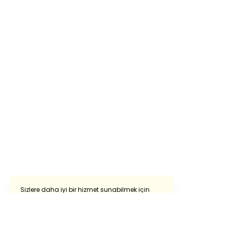
Sizlere daha iyi bir hizmet sunabilmek için
sitemizde çerezlerden faydalanıyoruz.
Sitemizi kullanmaya devam ederek çerezleri
Powered by
Translate
kullanmamıza izin vermiş oluyorsunuz.
Detaylı bilgi almak için
‘Çerez Politikasını’
ve