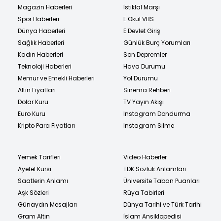
Magazin Haberleri
İstiklal Marşı
Spor Haberleri
E Okul VBS
Dünya Haberleri
E Devlet Giriş
Sağlık Haberleri
Günlük Burç Yorumları
Kadın Haberleri
Son Depremler
Teknoloji Haberleri
Hava Durumu
Memur ve Emekli Haberleri
Yol Durumu
Altın Fiyatları
Sinema Rehberi
Dolar Kuru
TV Yayın Akışı
Euro Kuru
Instagram Dondurma
Kripto Para Fiyatları
Instagram Silme
Yemek Tarifleri
Video Haberler
Ayetel Kürsi
TDK Sözlük Anlamları
Saatlerin Anlamı
Üniversite Taban Puanları
Aşk Sözleri
Rüya Tabirleri
Günaydın Mesajları
Dünya Tarihi ve Türk Tarihi
Gram Altın
İslam Ansiklopedisi