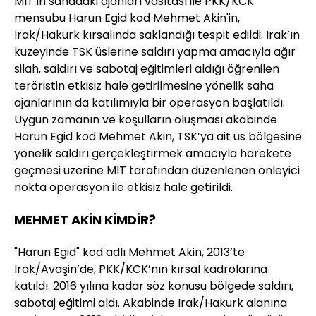
MİT’in sahadaki ajanları vasıtası ile PKK/KCK
mensubu Harun Egid kod Mehmet Akin'in,
Irak/Hakurk kırsalında saklandığı tespit edildi. Irak’ın
kuzeyinde TSK üslerine saldırı yapma amacıyla ağır
silah, saldırı ve sabotaj eğitimleri aldığı öğrenilen
teröristin etkisiz hale getirilmesine yönelik saha
ajanlarının da katılımıyla bir operasyon başlatıldı.
Uygun zamanın ve koşulların oluşması akabinde
Harun Egid kod Mehmet Akin, TSK’ya ait üs bölgesine
yönelik saldırı gerçekleştirmek amacıyla harekete
geçmesi üzerine MİT tarafından düzenlenen önleyici
nokta operasyon ile etkisiz hale getirildi.
MEHMET AKİN KİMDİR?
"Harun Egid" kod adlı Mehmet Akin, 2013’te
Irak/Avaşin’de, PKK/KCK’nın kırsal kadrolarına
katıldı. 2016 yılına kadar söz konusu bölgede saldırı,
sabotaj eğitimi aldı. Akabinde Irak/Hakurk alanına