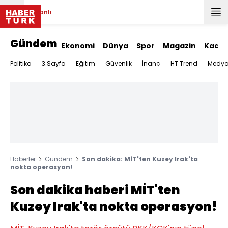
Canlı
Gündem
Ekonomi
Dünya
Spor
Magazin
Kadın
Politika
3.Sayfa
Eğitim
Güvenlik
İnanç
HT Trend
Medy
Haberler
Gündem
Son dakika: MİT'ten Kuzey Irak'ta
nokta operasyon!
Son dakika haberi MİT'ten
Kuzey Irak'ta nokta operasyon!