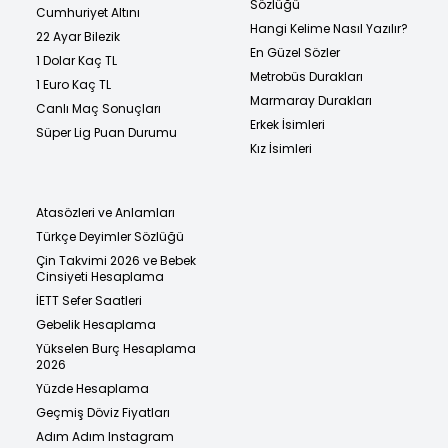
Sözlüğü
Cumhuriyet Altını
Hangi Kelime Nasıl Yazılır?
22 Ayar Bilezik
En Güzel Sözler
1 Dolar Kaç TL
Metrobüs Durakları
1 Euro Kaç TL
Marmaray Durakları
Canlı Maç Sonuçları
Erkek İsimleri
Süper Lig Puan Durumu
Kız İsimleri
Atasözleri ve Anlamları
Türkçe Deyimler Sözlüğü
Çin Takvimi 2026 ve Bebek
Cinsiyeti Hesaplama
İETT Sefer Saatleri
Gebelik Hesaplama
Yükselen Burç Hesaplama
2026
Yüzde Hesaplama
Geçmiş Döviz Fiyatları
Adım Adım Instagram