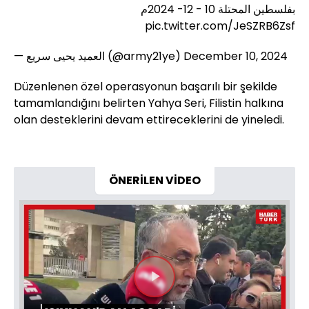
بفلسطين المحتلة 10 - 12- 2024م
pic.twitter.com/JeSZRB6Zsf
— العميد يحيى سريع (@army21ye)
December 10, 2024
Düzenlenen özel operasyonun başarılı bir şekilde
tamamlandığını belirten Yahya Seri, Filistin halkına
olan desteklerini devam ettireceklerini de yineledi.
ÖNERİLEN VİDEO
Videoyu