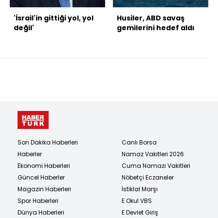
'İsrail'in gittiği yol, yol
Husiler, ABD savaş
değil'
gemilerini hedef aldı
Son Dakika Haberleri
Canlı Borsa
Haberler
Namaz Vakitleri 2026
Ekonomi Haberleri
Cuma Namazı Vakitleri
Güncel Haberler
Nöbetçi Eczaneler
Magazin Haberleri
İstiklal Marşı
Spor Haberleri
E Okul VBS
Dünya Haberleri
E Devlet Giriş