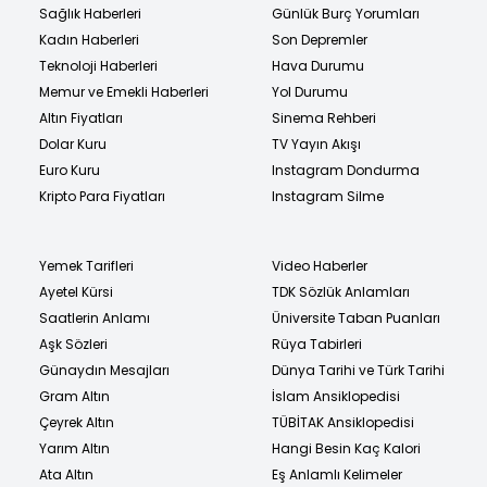
Sağlık Haberleri
Günlük Burç Yorumları
Kadın Haberleri
Son Depremler
Teknoloji Haberleri
Hava Durumu
Memur ve Emekli Haberleri
Yol Durumu
Altın Fiyatları
Sinema Rehberi
Dolar Kuru
TV Yayın Akışı
Euro Kuru
Instagram Dondurma
Kripto Para Fiyatları
Instagram Silme
Yemek Tarifleri
Video Haberler
Ayetel Kürsi
TDK Sözlük Anlamları
Saatlerin Anlamı
Üniversite Taban Puanları
Aşk Sözleri
Rüya Tabirleri
Günaydın Mesajları
Dünya Tarihi ve Türk Tarihi
Gram Altın
İslam Ansiklopedisi
Çeyrek Altın
TÜBİTAK Ansiklopedisi
Yarım Altın
Hangi Besin Kaç Kalori
Ata Altın
Eş Anlamlı Kelimeler