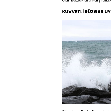
olumsuzluklara karşı dikk
KUVVETLİ RÜZGAR UY