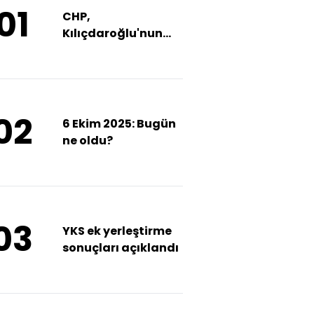
01
CHP,
Kılıçdaroğlu'nun
duruşmasına
katılım gösterecek
02
Bursa
Adana
Diyarbakı
6 Ekim 2025: Bugün
ne oldu?
u
Güneşli
Güneşli
Güneşli
23°
29°
32°
03
YKS ek yerleştirme
sonuçları açıklandı