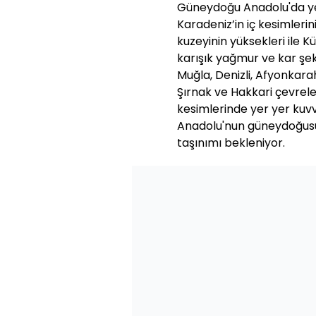
Güneydoğu Anadolu'da ye
Karadeniz’in iç kesimleri
kuzeyinin yüksekleri ile K
karışık yağmur ve kar şek
Muğla, Denizli, Afyonkarahis
Şırnak ve Hakkari çevreler
kesimlerinde yer yer kuvv
Anadolu'nun güneydoğusu
taşınımı bekleniyor.