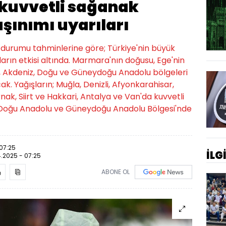
 kuvvetli sağanak
şınımı uyarıları
 durumu tahminlerine göre; Türkiye'nin büyük
rın etkisi altında. Marmara'nın doğusu, Ege'nin
iz, Akdeniz, Doğu ve Güneydoğu Anadolu bölgeleri
ak. Yağışların; Muğla, Denizli, Afyonkarahisar,
Şırnak, Siirt ve Hakkari, Antalya ve Van'da kuvvetli
 Doğu Anadolu ve Güneydoğu Anadolu Bölgesi'nde
07:25
İLG
.2025 - 07:25
ABONE OL