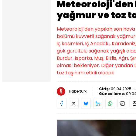
Meteoroloji'den
yağmur ve toz ta
Meteoroloji'den yapılan son hava
bölümü kuvvetli sağanak yağmurla
iç kesimleri, İç Anadolu, Karaden
gök gürültülü sağanak yağışlı olac
Burdur, Isparta, Muş, Bitlis, Ağrı, 
olması bekleniyor. Diğer yandan
toz taşınımı etkili olacak
Giriş:
09.04.2025 - 
Habertürk
Güncelleme:
09.04