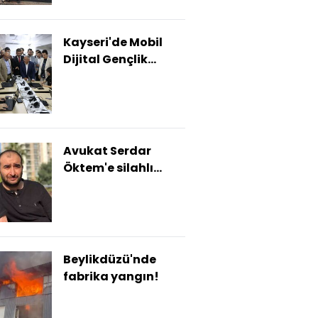
Kayseri'de Mobil
Dijital Gençlik
Merkezi açıldı
Avukat Serdar
Öktem'e silahlı
saldırı!
Beylikdüzü'nde
fabrika yangın!