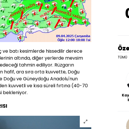
Öze
iç ve batı kesimlerde hissedilir derece
TÜMÜ
rinin altında, diğer yerlerde mevsim
edeceği tahmin ediliyor. Rüzgarın
n hafif, ara sıra orta kuvvette, Doğu
i ile Doğu ve Güneydoğu Anadolu'nun
 kuvvetli ve kısa süreli fırtına (40-70
 bekleniyor.
Kay
De
ISI
haf
a
bl