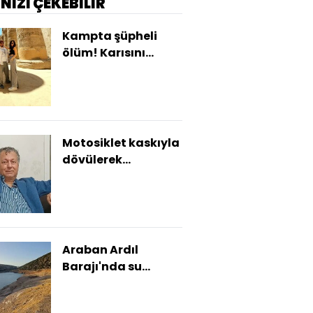
İNİZİ ÇEKEBİLİR
Kampta şüpheli
ölüm! Karısını
kazara vurduğunu
iddia etti!
Motosiklet kaskıyla
dövülerek
öldürüldü!
Araban Ardıl
Barajı'nda su
seviyesi düştü