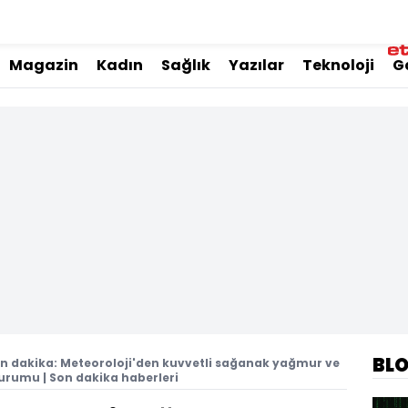
Magazin
Kadın
Sağlık
Yazılar
Teknoloji
G
BL
n dakika: Meteoroloji'den kuvvetli sağanak yağmur ve
durumu | Son dakika haberleri