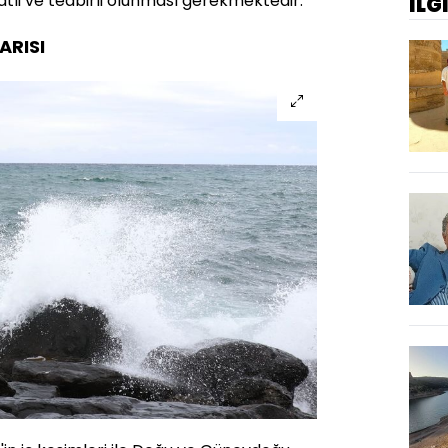
atli ve tedbirli olunması gerekmektedir.
İLG
ARISI