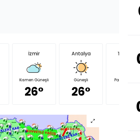
İzmir
Antalya
Trabzon
Kısmen Güneşli
Güneşli
Parçalı bulutl
26°
26°
22°