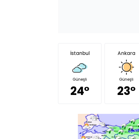
İstanbul
Ankara
Güneşli
Güneşli
24°
23°