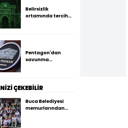
Belirsizlik
ortamında tercih
sınavı
Pentagon'dan
savunma
şirketlerine
mühimmat stoku
için hızlanma talebi
İNİZİ ÇEKEBİLİR
Buca Belediyesi
memurlarından
maaş eylemi