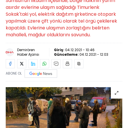
Samsun'un İlkadım ilçesinde, bölge halkının yarım
asırdır evlerine ulaşım sağladığı Timurlenk
Sokak'taki yol, elektrik dağıtım şirketince otopark
yapılmak üzere çift yönlü olarak tel örgü çekilerek
kapatıldı. Evlerine ulaşımın zorlaştığını belirten
mahalleli, mağdur olduklarını savundu.
Demirören
Giriş:
04.12.2021 - 10:46
Haber Ajansı
Güncelleme:
04.12.2021 - 12:03
ABONE OL