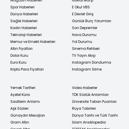
Magazin Haberleri
İstiklal Marşı
Spor Haberleri
E Okul VBS
Dünya Haberleri
E Devlet Giriş
Sağlık Haberleri
Günlük Burç Yorumları
Kadın Haberleri
Son Depremler
Teknoloji Haberleri
Hava Durumu
Memur ve Emekli Haberleri
Yol Durumu
Altın Fiyatları
Sinema Rehberi
Dolar Kuru
TV Yayın Akışı
Euro Kuru
Instagram Dondurma
Kripto Para Fiyatları
Instagram Silme
Yemek Tarifleri
Video Haberler
Ayetel Kürsi
TDK Sözlük Anlamları
Saatlerin Anlamı
Üniversite Taban Puanları
Aşk Sözleri
Rüya Tabirleri
Günaydın Mesajları
Dünya Tarihi ve Türk Tarihi
Gram Altın
İslam Ansiklopedisi