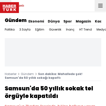
Canlı
Gündem
Ekonomi
Dünya
Spor
Magazin
Kadın
Politika
3.Sayfa
Eğitim
Güvenlik
İnanç
HT Trend
Medy
Haberler
Gündem
Son dakika: Mahallede şok!
Samsun'da 50 yıllık sokağı kapattı
Samsun'da 50 yıllık sokak tel
örgüyle kapatıldı