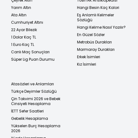
Çeyrek Altın
TÜBİTAK Ansiklopedisi
Yarım Altın
Hangi Besin Kaç Kalori
Ata Altın
Eş Anlamlı Kelimeler
Sözlüğü
Cumhuriyet Altını
Hangi Kelime Nasıl Yazılır?
22 Ayar Bilezik
En Güzel Sözler
1 Dolar Kaç TL
Metrobüs Durakları
1 Euro Kaç TL
Marmaray Durakları
Canlı Maç Sonuçları
Erkek İsimleri
Süper Lig Puan Durumu
Kız İsimleri
Atasözleri ve Anlamları
Türkçe Deyimler Sözlüğü
Çin Takvimi 2026 ve Bebek
Cinsiyeti Hesaplama
İETT Sefer Saatleri
Gebelik Hesaplama
Yükselen Burç Hesaplama
2026