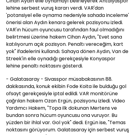
Cihan Aydın elle oynamayı belirleyerek Antalyaspor
lehine serbest vuruş kararı verdi. VAR'dan
'potansiyel elle oynama nedeniyle sahada inceleme'
önerisi alan Aydın kenara gelerek pozisyonu izledi.
VAR'ın hücum oyuncusu tarafından faul olmadığını
belirtmesi üzerine hakem Cihan Aydın, "Evet sana
katılıyorum açık pozisyon. Penaltı vereceğim, kart
yok" ifadelerini kullandı. Sahaya dönen Aydın, Van de
Streek'in elle oynadığı gerekçesiyle Konyaspor
lehine penaltı noktasını gösterdi.
- Galatasaray - Sivasspor müsabakasının 88.
dakikasında, konuk ekibin Fode Koita ile bulduğu gol
ofsayt gerekçesiyle iptal edildi. VAR monitörüne
çağrılan hakem Ozan Ergün, pozisyonu izledi. Video
Yardımcı Hakem, "Topa ilk dokunan Mertens ve
bundan sonra hücum oyuncusu ona vuruyor. Bu
yüzden bir ihlal var. Gol yok" dedi. Ergün ise, "Temas
noktasını görüyorum. Galatasaray için serbest vuruş