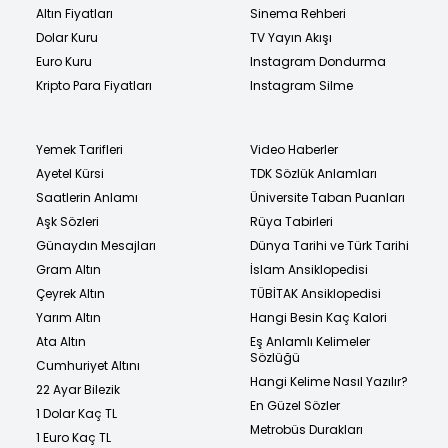
Altın Fiyatları
Sinema Rehberi
Dolar Kuru
TV Yayın Akışı
Euro Kuru
Instagram Dondurma
Kripto Para Fiyatları
Instagram Silme
Yemek Tarifleri
Video Haberler
Ayetel Kürsi
TDK Sözlük Anlamları
Saatlerin Anlamı
Üniversite Taban Puanları
Aşk Sözleri
Rüya Tabirleri
Günaydın Mesajları
Dünya Tarihi ve Türk Tarihi
Gram Altın
İslam Ansiklopedisi
Çeyrek Altın
TÜBİTAK Ansiklopedisi
Yarım Altın
Hangi Besin Kaç Kalori
Ata Altın
Eş Anlamlı Kelimeler
Sözlüğü
Cumhuriyet Altını
Hangi Kelime Nasıl Yazılır?
22 Ayar Bilezik
En Güzel Sözler
1 Dolar Kaç TL
Metrobüs Durakları
1 Euro Kaç TL