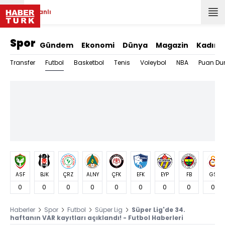
Canlı
Spor
Gündem
Ekonomi
Dünya
Magazin
Kadın
Futbol
Transfer
Basketbol
Tenis
Voleybol
NBA
Puan Du
ASF
BJK
ÇRZ
ALNY
ÇFK
EFK
EYP
FB
GS
0
0
0
0
0
0
0
0
0
Haberler
Spor
Futbol
Süper Lig
Süper Lig'de 34.
haftanın VAR kayıtları açıklandı! - Futbol Haberleri