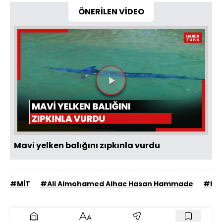
ÖNERİLEN VİDEO
Videoyu
Oynat
Mavi yelken balığını zıpkınla vurdu
#MİT
#Ali Almohamed Alhac Hasan Hammade
#hab