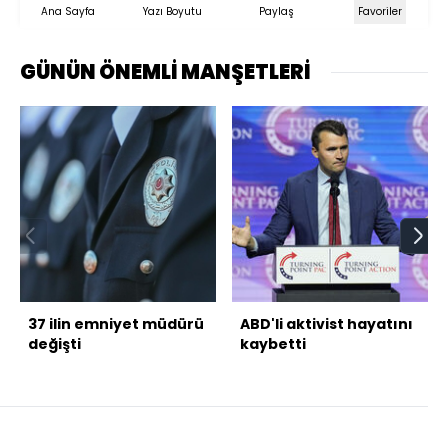
Ana Sayfa
Yazı Boyutu
Paylaş
Favoriler
GÜNÜN ÖNEMLİ MANŞETLERİ
37 ilin emniyet müdürü
ABD'li aktivist hayatını
değişti
kaybetti