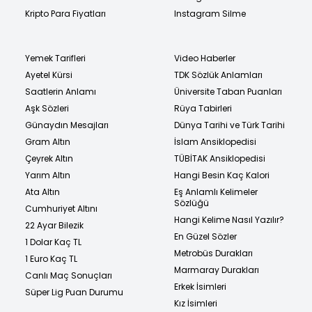
Kripto Para Fiyatları
Instagram Silme
Yemek Tarifleri
Video Haberler
Ayetel Kürsi
TDK Sözlük Anlamları
Saatlerin Anlamı
Üniversite Taban Puanları
Aşk Sözleri
Rüya Tabirleri
Günaydın Mesajları
Dünya Tarihi ve Türk Tarihi
Gram Altın
İslam Ansiklopedisi
Çeyrek Altın
TÜBİTAK Ansiklopedisi
Yarım Altın
Hangi Besin Kaç Kalori
Ata Altın
Eş Anlamlı Kelimeler
Sözlüğü
Cumhuriyet Altını
Hangi Kelime Nasıl Yazılır?
22 Ayar Bilezik
En Güzel Sözler
1 Dolar Kaç TL
Metrobüs Durakları
1 Euro Kaç TL
Marmaray Durakları
Canlı Maç Sonuçları
Erkek İsimleri
Süper Lig Puan Durumu
Kız İsimleri