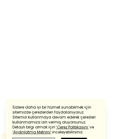
Sizlere daha iyi bir hizmet sunabilmek için
sitemizde çerezlerden faydalanıyoruz.
Sitemizi kullanmaya devam ederek çerezleri
Powered by
Translate
kullanmamıza izin vermiş oluyorsunuz.
Detaylı bilgi almak için
‘Çerez Politikasını’
ve
‘Aydınlatma Metnini’
inceleyebilirsiniz.
Bu çeviride
Google Translete
kullanılmıştır.