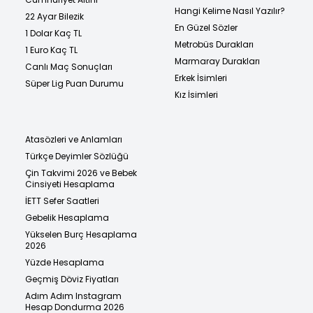
Hangi Kelime Nasıl Yazılır?
22 Ayar Bilezik
En Güzel Sözler
1 Dolar Kaç TL
Metrobüs Durakları
1 Euro Kaç TL
Marmaray Durakları
Canlı Maç Sonuçları
Erkek İsimleri
Süper Lig Puan Durumu
Kız İsimleri
Atasözleri ve Anlamları
Türkçe Deyimler Sözlüğü
Çin Takvimi 2026 ve Bebek
Cinsiyeti Hesaplama
İETT Sefer Saatleri
Gebelik Hesaplama
Yükselen Burç Hesaplama
2026
Yüzde Hesaplama
Geçmiş Döviz Fiyatları
Adım Adım Instagram
Hesap Dondurma 2026