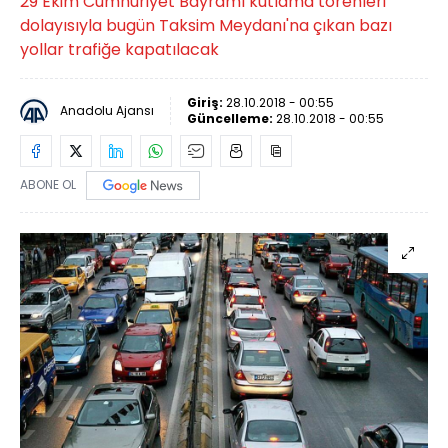
29 Ekim Cumhuriyet Bayramı kutlama törenleri
dolayısıyla bugün Taksim Meydanı'na çıkan bazı
yollar trafiğe kapatılacak
Giriş:
28.10.2018 - 00:55
Anadolu Ajansı
Güncelleme:
28.10.2018 - 00:55
ABONE OL