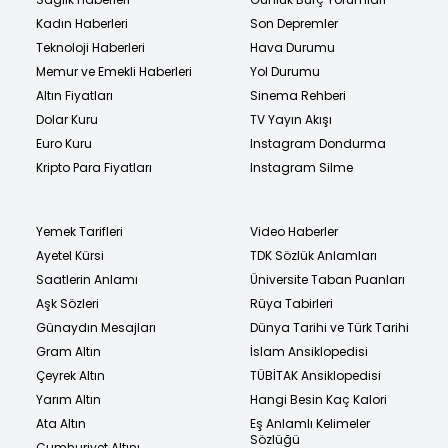
Kadın Haberleri
Son Depremler
Teknoloji Haberleri
Hava Durumu
Memur ve Emekli Haberleri
Yol Durumu
Altın Fiyatları
Sinema Rehberi
Dolar Kuru
TV Yayın Akışı
Euro Kuru
Instagram Dondurma
Kripto Para Fiyatları
Instagram Silme
Yemek Tarifleri
Video Haberler
Ayetel Kürsi
TDK Sözlük Anlamları
Saatlerin Anlamı
Üniversite Taban Puanları
Aşk Sözleri
Rüya Tabirleri
Günaydın Mesajları
Dünya Tarihi ve Türk Tarihi
Gram Altın
İslam Ansiklopedisi
Çeyrek Altın
TÜBİTAK Ansiklopedisi
Yarım Altın
Hangi Besin Kaç Kalori
Ata Altın
Eş Anlamlı Kelimeler
Sözlüğü
Cumhuriyet Altını