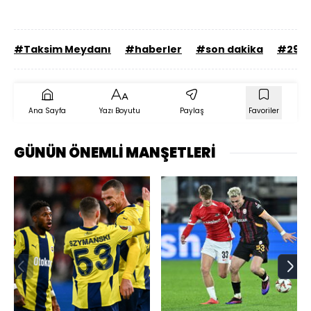
#Taksim Meydanı
#haberler
#son dakika
#29 E
Ana Sayfa
Yazı Boyutu
Paylaş
Favoriler
GÜNÜN ÖNEMLİ MANŞETLERİ