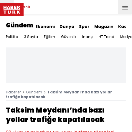
Canlı
Gündem
Ekonomi
Dünya
Spor
Magazin
Kadın
Politika
3.Sayfa
Eğitim
Güvenlik
İnanç
HT Trend
Medy
Haberler
Gündem
Taksim Meydanı’nda bazı yollar
trafiğe kapatılacak
Taksim Meydanı’nda bazı
yollar trafiğe kapatılacak