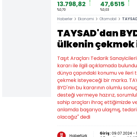
13.798,82
47,6515
%0,70
%0,03
Haberler
Ekonomi
Otomobil
TAYSAD
TAYSAD'dan BYD 
ülkenin çekmek 
Taşıt Araçları Tedarik Sanayicile
kararı ile ilgili açıklamada bulun
dünya çapındaki konumu ve ileri te
çekmek isteyeceği bir marka. TAYS
BYD'nin bu kararının olumlu sonuçl
desteği vermeye hazırız, sorumlul
sahip araçları ihraç ettiğimizde ve
anlamda başarıya ulaşmış, tedari
olacağız" dedi
Giriş:
09.07.2024 - 
Habertürk