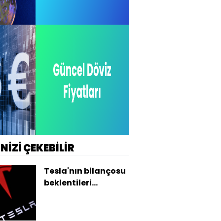
İNİZİ ÇEKEBİLİR
Tesla'nın bilançosu
beklentileri
karşılamadı