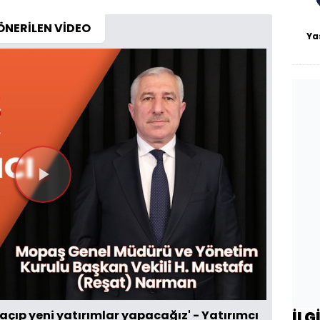
ÖNERİLEN VİDEO
Ya
Videoyu
Oynat
açıp yeni yatırımlar yapacağız' - Yatırımcı
İLG