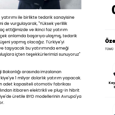
yatırımı ile birlikte tedarik sanayisine
 de vurgulayarak, "Yüksek yerlilik
aç ettiğimizde ve ikinci faz yatırım
erçek anlamda başarıya ulaşmış, tedarik
Öze
üşeni yapmış olacağız. Türkiye'yi
ye taşıyacak bu yatırımında emeği
TÜMÜ
uşlara içten teşekkürlerimizi sunuyoruz"
ji Bakanlığı arasında imzalanan
iye'ye 1 milyar dolarlık yatırım yapacak.
Kay
in adet kapasiteli otomotiv fabrikası
ından itibaren elektrikli ve plug-in hibrit
De
haf
iye'de üretile BYD modellerinin Avrupa'ya
a
or.
bl