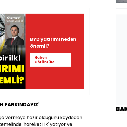
BYD yatırımı neden
önemli?
Haberi
Görüntüle
 FARKINDAYIZ'
BA
eğe vermeye hazır olduğunu kaydeden
melinde 'hareketlilik' yatıyor ve