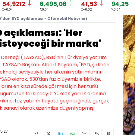
54,9212
6.495,06
41,53
94,25
%-0,04
%0,04
%-0,02
%0,04
'dan BYD açıklaması - Otomobil Haberleri
açıklaması: 'Her
isteyeceği bir marka'
ri Derneği (TAYSAD), BYD'nin Türkiye'ye yatırım
du. TAYSAD Başkanı Albert Saydam, "BYD, şirketin
knoloji seviyesiyle her ülkenin yatırımlarını
AD olarak, 530'dan fazla üyemizle birlikte,
arını en kısa sürede görmesi için her türlü
uğumuzun farkındayız. Yüksek yerlilik oranına
 ikinci faz yatırım hayata geçirildiğinde, gerçek
k sanayi olarak üzerimize düşeni yapmış
15:27