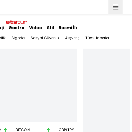
ji
Gastro
Video
Stil
Resmi İlanlar
ilik
Sigorta
Sosyal Güvenlik
Alışveriş
Tüm Haberler
M
BITCOIN
GBP/TRY
EUR/USD
B