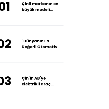
01
Çinli markanın en
büyük modeli
geliyor
02
"Dünyanın En
Değerli Otomotiv
Markası" seçildi
03
Çin'in AB'ye
elektrikli araç
ihracatı arttı