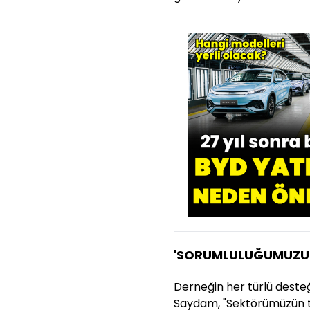
'SORUMLULUĞUMUZUN
Derneğin her türlü dest
Saydam, "Sektörümüzün te