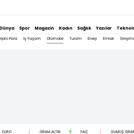
Dünya
Spor
Magazin
Kadın
Sağlık
Yazılar
Teknolo
Otomobil
ripto Para
İş Yaşam
Turizm
Enerji
Emlak
Girişimc
EURO
GRAM ALTIN
FAİZ
GÜMÜŞ GRA