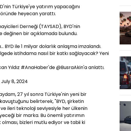
BYD'nin Türkiye'ye yatırım yapacağını
töründe heyecan yarattı.
nayicileri Derneği (TAYSAD), BYD'nin
e değinen bir açıklamada bulundu.
... BYD ile 1 milyar dolarlık anlaşma imzalandı.
ölgede istihdama nasıl bir katkı sağlayacak? Yeni
an Yıldız
#AnaHaber
'de
@BusraAkin
'a anlattı.
)
July 8, 2024
dam, 27 yıl sonra Türkiye'nin yeni bir
avuştuğunu belirterek, "BYD, şirketin
 ileri teknoloji seviyesiyle her ülkenin
yeceği bir marka. Bu önemli yatırımın
lması, bizleri mutlu ediyor ve tabii ki