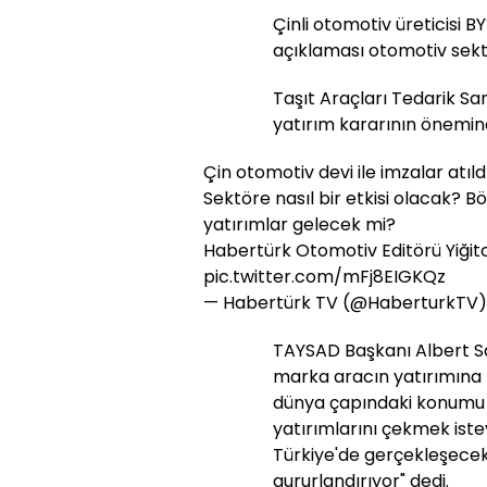
Çinli otomotiv üreticisi 
açıklaması otomotiv sek
Taşıt Araçları Tedarik Sa
yatırım kararının önemin
Çin otomotiv devi ile imzalar atıldı
Sektöre nasıl bir etkisi olacak? B
yatırımlar gelecek mi?
Habertürk Otomotiv Editörü Yiğitc
pic.twitter.com/mFj8EIGKQz
— Habertürk TV (@HaberturkTV
TAYSAD Başkanı Albert Say
marka aracın yatırımına k
dünya çapındaki konumu ve
yatırımlarını çekmek iste
Türkiye'de gerçekleşecek o
gururlandırıyor" dedi.