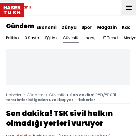
Canlı
Gündem
Ekonomi
Dünya
Spor
Magazin
Kadın
Güvenlik
Politika
3.Sayfa
Eğitim
İnanç
HT Trend
Medy
Haberler
Gündem
Güvenlik
Son dakika! PYD/YPG'li
teröristler bölgeden uzaklaşıyor - Haberler
Son dakika! TSK sivil halkın
olmadığı yerleri vuruyor