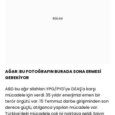
REKLAM
AĞAR: BU FOTOĞRAFIN BURADA SONA ERMESİ
GEREKİYOR
ABD bu ağır silahları YPG/PYD'ye DEAŞ'a karşı
mücadele için verdi. 35 yıldır enerjimizi emen bir
terör örgütü var. 15 Temmuz darbe girişiminden son
derece güçlü, atılganca yapılan mücadele var.
Türkiye'deki mücadele çok iyi noktaya geldi. Sayın