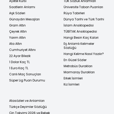
Ayetel Kürsi
TDK Sözlük Anlamları
Saatlerin Anlamı
Üniversite Taban Puanları
Aşk Sözleri
Rüya Tabirleri
Günaydın Mesajları
Dünya Tarihi ve Türk Tarihi
Gram Altın
İslam Ansiklopedisi
Çeyrek Altın
TÜBİTAK Ansiklopedisi
Yarım Altın
Hangi Besin Kaç Kalori
Ata Altın
Eş Anlamlı Kelimeler
Sözlüğü
Cumhuriyet Altını
Hangi Kelime Nasıl Yazılır?
22 Ayar Bilezik
En Güzel Sözler
1 Dolar Kaç TL
Metrobüs Durakları
1 Euro Kaç TL
Marmaray Durakları
Canlı Maç Sonuçları
Erkek İsimleri
Süper Lig Puan Durumu
Kız İsimleri
Atasözleri ve Anlamları
Türkçe Deyimler Sözlüğü
Çin Takvimi 2026 ve Bebek