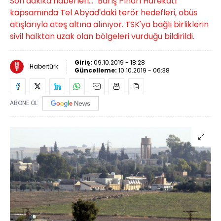
Son dakika haberleri... "Barış Pınarı Harekatı"
kapsamında Tel Abyad'daki terör hedefleri, obüs
atışlarıyla ateş altına alınıyor. TSK'ya bağlı birliklerin
sivil halktan uzak olan bölgeleri vurduğu bildirildi.
Giriş:
09.10.2019 - 18:28
Habertürk
Güncelleme:
10.10.2019 - 06:38
ABONE OL