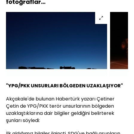
fotoğraflar...
"YPG/PKK UNSURLARI BÖLGEDEN UZAKLAŞIYOR"
Akçakale'de bulunan Habertürk yazarı Çetiner
Çetin de YPG/PKK terör unsurlarının bölgeden
uzaklaştıklarına dair bilgiler geldiğini belirterek
şunları söyledi:
İlk aldığımız bilgiler ilginçti. SDG'ye bağlı grupların