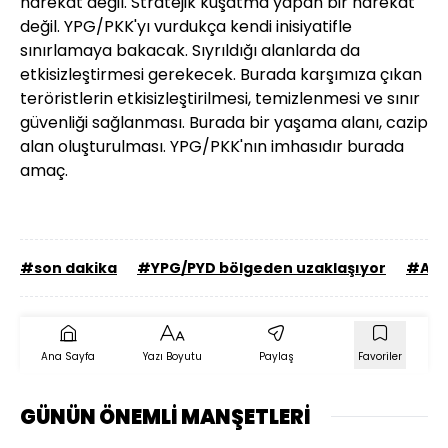
harekat değil. Stratejik kuşatma yapan bir harekat
değil. YPG/PKK'yı vurdukça kendi inisiyatifle
sınırlamaya bakacak. Sıyrıldığı alanlarda da
etkisizleştirmesi gerekecek. Burada karşımıza çıkan
teröristlerin etkisizleştirilmesi, temizlenmesi ve sınır
güvenliği sağlanması. Burada bir yaşama alanı, cazip
alan oluşturulması. YPG/PKK'nın imhasıdır burada
amaç.
#son dakika
#YPG/PYD bölgeden uzaklaşıyor
#Akç
Ana Sayfa
Yazı Boyutu
Paylaş
Favoriler
GÜNÜN ÖNEMLİ MANŞETLERİ