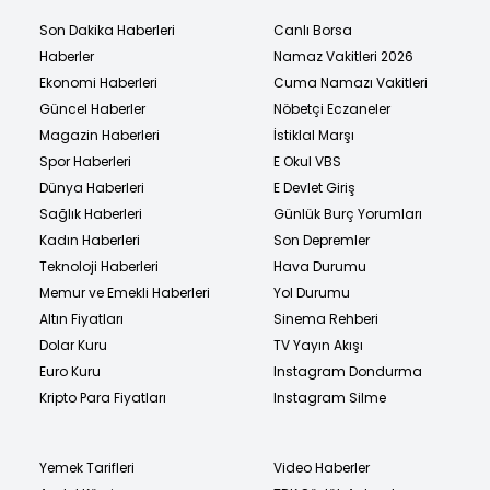
Son Dakika Haberleri
Canlı Borsa
Haberler
Namaz Vakitleri 2026
Ekonomi Haberleri
Cuma Namazı Vakitleri
Güncel Haberler
Nöbetçi Eczaneler
Magazin Haberleri
İstiklal Marşı
Spor Haberleri
E Okul VBS
Dünya Haberleri
E Devlet Giriş
Sağlık Haberleri
Günlük Burç Yorumları
Kadın Haberleri
Son Depremler
Teknoloji Haberleri
Hava Durumu
Memur ve Emekli Haberleri
Yol Durumu
Altın Fiyatları
Sinema Rehberi
Dolar Kuru
TV Yayın Akışı
Euro Kuru
Instagram Dondurma
Kripto Para Fiyatları
Instagram Silme
Yemek Tarifleri
Video Haberler