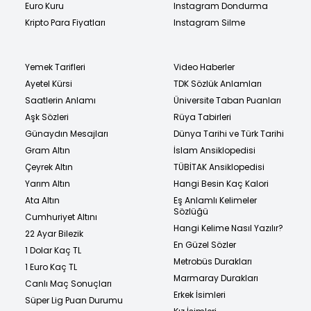
Euro Kuru
Instagram Dondurma
Kripto Para Fiyatları
Instagram Silme
Yemek Tarifleri
Video Haberler
Ayetel Kürsi
TDK Sözlük Anlamları
Saatlerin Anlamı
Üniversite Taban Puanları
Aşk Sözleri
Rüya Tabirleri
Günaydın Mesajları
Dünya Tarihi ve Türk Tarihi
Gram Altın
İslam Ansiklopedisi
Çeyrek Altın
TÜBİTAK Ansiklopedisi
Yarım Altın
Hangi Besin Kaç Kalori
Ata Altın
Eş Anlamlı Kelimeler
Sözlüğü
Cumhuriyet Altını
Hangi Kelime Nasıl Yazılır?
22 Ayar Bilezik
En Güzel Sözler
1 Dolar Kaç TL
Metrobüs Durakları
1 Euro Kaç TL
Marmaray Durakları
Canlı Maç Sonuçları
Erkek İsimleri
Süper Lig Puan Durumu