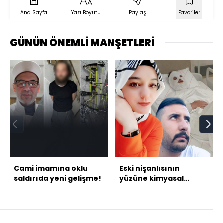
Ana Sayfa
Yazı Boyutu
Paylaş
Favoriler
GÜNÜN ÖNEMLİ MANŞETLERİ
Cami imamına oklu
Eski nişanlısının
saldırıda yeni gelişme!
yüzüne kimyasal
madde atmıştı: Akıl
sağlığı yerinde çıktı