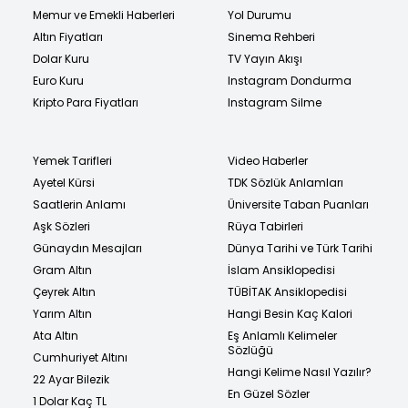
Memur ve Emekli Haberleri
Yol Durumu
Altın Fiyatları
Sinema Rehberi
Dolar Kuru
TV Yayın Akışı
Euro Kuru
Instagram Dondurma
Kripto Para Fiyatları
Instagram Silme
Yemek Tarifleri
Video Haberler
Ayetel Kürsi
TDK Sözlük Anlamları
Saatlerin Anlamı
Üniversite Taban Puanları
Aşk Sözleri
Rüya Tabirleri
Günaydın Mesajları
Dünya Tarihi ve Türk Tarihi
Gram Altın
İslam Ansiklopedisi
Çeyrek Altın
TÜBİTAK Ansiklopedisi
Yarım Altın
Hangi Besin Kaç Kalori
Ata Altın
Eş Anlamlı Kelimeler
Sözlüğü
Cumhuriyet Altını
Hangi Kelime Nasıl Yazılır?
22 Ayar Bilezik
En Güzel Sözler
1 Dolar Kaç TL