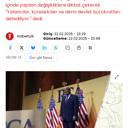
içinde yapılan değişikliklere dikkat çekerek
"Yalancılar, küreselciler ve derin devlet bürokratları
defediliyor." dedi.
Giriş:
22.02.2025 - 23:29
Habertürk
Güncelleme:
22.02.2025 - 23:48
ABONE OL