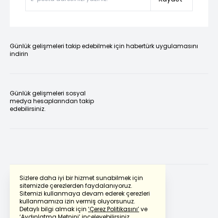
Günlük gelişmeleri takip edebilmek için habertürk uygulamasını
indirin
Günlük gelişmeleri sosyal
medya hesaplarından takip
edebilirsiniz.
Sizlere daha iyi bir hizmet sunabilmek için
sitemizde çerezlerden faydalanıyoruz.
Sitemizi kullanmaya devam ederek çerezleri
Powered by
Translate
kullanmamıza izin vermiş oluyorsunuz.
Detaylı bilgi almak için
‘Çerez Politikasını’
ve
‘Aydınlatma Metnini’
inceleyebilirsiniz.