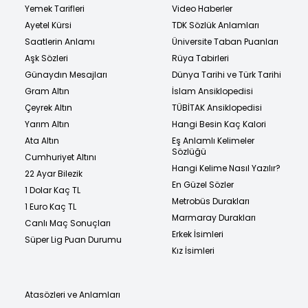
Yemek Tarifleri
Video Haberler
Ayetel Kürsi
TDK Sözlük Anlamları
Saatlerin Anlamı
Üniversite Taban Puanları
Aşk Sözleri
Rüya Tabirleri
Günaydın Mesajları
Dünya Tarihi ve Türk Tarihi
Gram Altın
İslam Ansiklopedisi
Çeyrek Altın
TÜBİTAK Ansiklopedisi
Yarım Altın
Hangi Besin Kaç Kalori
Ata Altın
Eş Anlamlı Kelimeler
Sözlüğü
Cumhuriyet Altını
Hangi Kelime Nasıl Yazılır?
22 Ayar Bilezik
En Güzel Sözler
1 Dolar Kaç TL
Metrobüs Durakları
1 Euro Kaç TL
Marmaray Durakları
Canlı Maç Sonuçları
Erkek İsimleri
Süper Lig Puan Durumu
Kız İsimleri
Atasözleri ve Anlamları