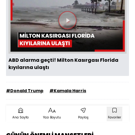
Videoyu
Oynat
ABD alarma geçti! Milton Kasırgası Florida
kıyılarına ulaştı
#Donald Trump
#Kamala Harris
Ana Sayfa
Yazı Boyutu
Paylaş
Favoriler