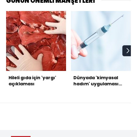
GÜNÜN ÖNEMLİ MANŞETLERİ
Hileli gıda için 'yargı'
Dünyada 'kimyasal
açıklaması
hadım' uygulaması
nasıl?