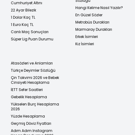
Sözlüğü
Cumhuriyet Altını
Hangi Kelime Nasıl Yazılır?
22 Ayar Bilezik
En Güzel Sözler
1 Dolar Kaç TL
Metrobüs Durakları
1 Euro Kaç TL
Marmaray Durakları
Canlı Maç Sonuçları
Erkek İsimleri
Süper Lig Puan Durumu
Kız İsimleri
Atasözleri ve Anlamları
Türkçe Deyimler Sözlüğü
Çin Takvimi 2026 ve Bebek
Cinsiyeti Hesaplama
İETT Sefer Saatleri
Gebelik Hesaplama
Yükselen Burç Hesaplama
2026
Yüzde Hesaplama
Geçmiş Döviz Fiyatları
Adım Adım Instagram