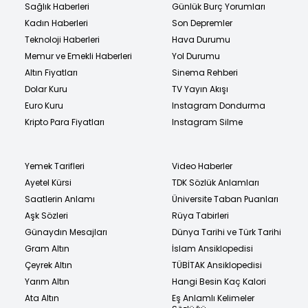
Sağlık Haberleri
Günlük Burç Yorumları
Kadın Haberleri
Son Depremler
Teknoloji Haberleri
Hava Durumu
Memur ve Emekli Haberleri
Yol Durumu
Altın Fiyatları
Sinema Rehberi
Dolar Kuru
TV Yayın Akışı
Euro Kuru
Instagram Dondurma
Kripto Para Fiyatları
Instagram Silme
Yemek Tarifleri
Video Haberler
Ayetel Kürsi
TDK Sözlük Anlamları
Saatlerin Anlamı
Üniversite Taban Puanları
Aşk Sözleri
Rüya Tabirleri
Günaydın Mesajları
Dünya Tarihi ve Türk Tarihi
Gram Altın
İslam Ansiklopedisi
Çeyrek Altın
TÜBİTAK Ansiklopedisi
Yarım Altın
Hangi Besin Kaç Kalori
Ata Altın
Eş Anlamlı Kelimeler