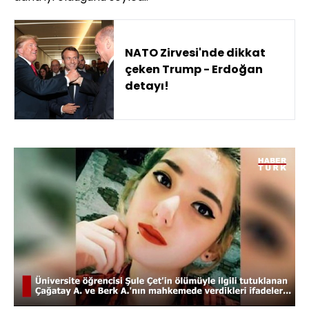
NATO Zirvesi'nde dikkat
çeken Trump - Erdoğan
detayı!
Yüklendi
:
63.82%
Sesi
Oynatma
480
Aç
Hızı