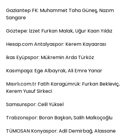
Gaziantep FK: Muhammet Taha Güneş, Nazım
Sangare
Göztepe: İzzet Furkan Malak, Uğur Kaan Yıldız
Hesap.com Antalyaspor: Kerem Kayaarası
ikas Eyüpspor: Mükremin Arda Türköz
Kasımpaşa: Ege Albayrak, Ali Emre Yanar
Mısırlı.com.tr Fatih Karagümrük: Furkan Bekleviç,
Kerem Yusuf Sirkeci
Samsunspor: Celil Yüksel
Trabzonspor: Boran Başkan, Salih Malkoçoğlu
TÜMOSAN Konyaspor: Adil Demirbağ, Alassane