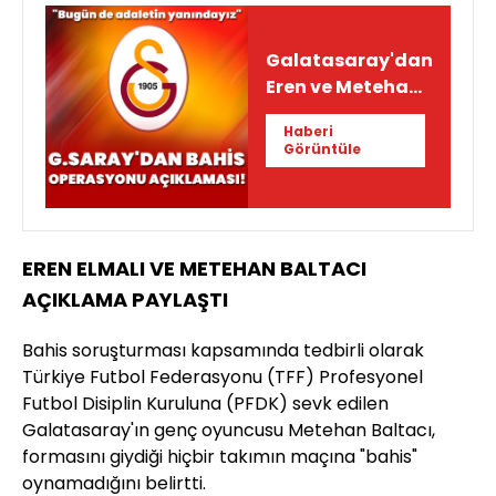
Galatasaray'dan
Eren ve Metehan
açıklaması!
Haberi
Görüntüle
EREN ELMALI VE METEHAN BALTACI
AÇIKLAMA PAYLAŞTI
Bahis soruşturması kapsamında tedbirli olarak
Türkiye Futbol Federasyonu (TFF) Profesyonel
Futbol Disiplin Kuruluna (PFDK) sevk edilen
Galatasaray'ın genç oyuncusu Metehan Baltacı,
formasını giydiği hiçbir takımın maçına "bahis"
oynamadığını belirtti.