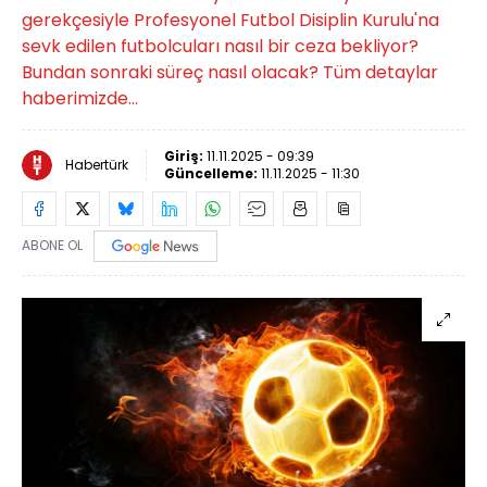
gerekçesiyle Profesyonel Futbol Disiplin Kurulu'na
sevk edilen futbolcuları nasıl bir ceza bekliyor?
Bundan sonraki süreç nasıl olacak? Tüm detaylar
haberimizde...
Giriş:
11.11.2025 - 09:39
Habertürk
Güncelleme:
11.11.2025 - 11:30
ABONE OL