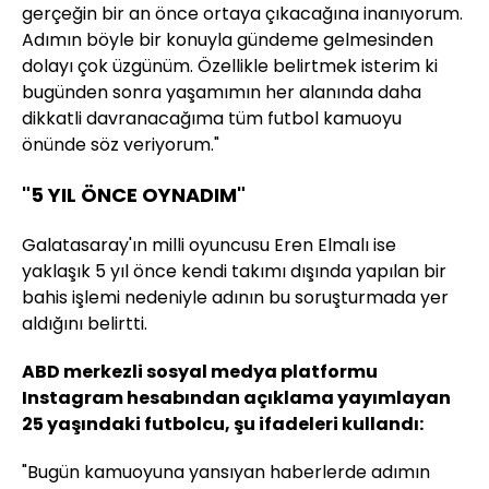
gerçeğin bir an önce ortaya çıkacağına inanıyorum.
Adımın böyle bir konuyla gündeme gelmesinden
dolayı çok üzgünüm. Özellikle belirtmek isterim ki
bugünden sonra yaşamımın her alanında daha
dikkatli davranacağıma tüm futbol kamuoyu
önünde söz veriyorum."
"5 YIL ÖNCE OYNADIM"
Galatasaray'ın milli oyuncusu Eren Elmalı ise
yaklaşık 5 yıl önce kendi takımı dışında yapılan bir
bahis işlemi nedeniyle adının bu soruşturmada yer
aldığını belirtti.
ABD merkezli sosyal medya platformu
Instagram hesabından açıklama yayımlayan
25 yaşındaki futbolcu, şu ifadeleri kullandı:
"Bugün kamuoyuna yansıyan haberlerde adımın