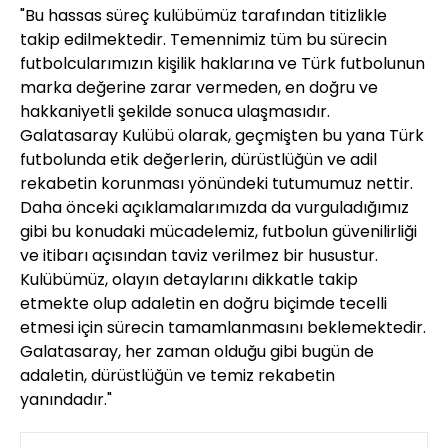
"Bu hassas süreç kulübümüz tarafından titizlikle
takip edilmektedir. Temennimiz tüm bu sürecin
futbolcularımızın kişilik haklarına ve Türk futbolunun
marka değerine zarar vermeden, en doğru ve
hakkaniyetli şekilde sonuca ulaşmasıdır.
Galatasaray Kulübü olarak, geçmişten bu yana Türk
futbolunda etik değerlerin, dürüstlüğün ve adil
rekabetin korunması yönündeki tutumumuz nettir.
Daha önceki açıklamalarımızda da vurguladığımız
gibi bu konudaki mücadelemiz, futbolun güvenilirliği
ve itibarı açısından taviz verilmez bir husustur.
Kulübümüz, olayın detaylarını dikkatle takip
etmekte olup adaletin en doğru biçimde tecelli
etmesi için sürecin tamamlanmasını beklemektedir.
Galatasaray, her zaman olduğu gibi bugün de
adaletin, dürüstlüğün ve temiz rekabetin
yanındadır."