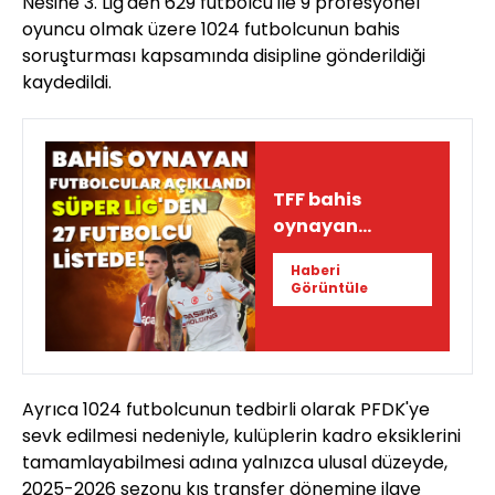
Nesine 3. Lig'den 629 futbolcu ile 9 profesyonel
oyuncu olmak üzere 1024 futbolcunun bahis
soruşturması kapsamında disipline gönderildiği
kaydedildi.
TFF bahis
oynayan
futbolcuları
Haberi
açıkladı!
Görüntüle
Ayrıca 1024 futbolcunun tedbirli olarak PFDK'ye
sevk edilmesi nedeniyle, kulüplerin kadro eksiklerini
tamamlayabilmesi adına yalnızca ulusal düzeyde,
2025-2026 sezonu kış transfer dönemine ilave