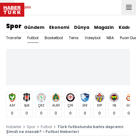
Canlı
Spor
Gündem
Ekonomi
Dünya
Magazin
Kadın
Futbol
Transfer
Basketbol
Tenis
Voleybol
NBA
Puan Du
ASF
BJK
ÇRZ
ALNY
ÇFK
EFK
EYP
FB
GS
0
0
0
0
0
0
0
0
0
Haberler
Spor
Futbol
Türk futbolunda bahis depremi:
Şimdi ne olacak? - Futbol Haberleri