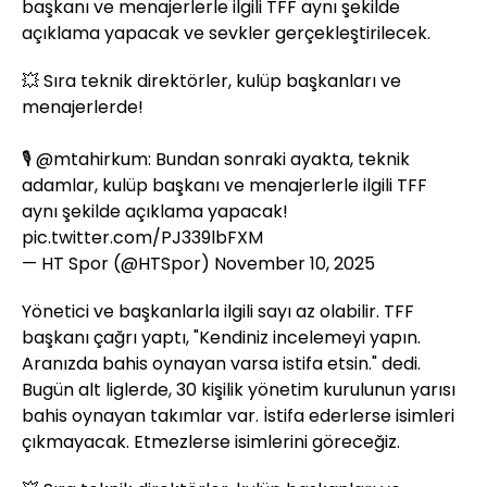
başkanı ve menajerlerle ilgili TFF aynı şekilde
açıklama yapacak ve sevkler gerçekleştirilecek.
💥 Sıra teknik direktörler, kulüp başkanları ve
menajerlerde!
🎙️
@mtahirkum
: Bundan sonraki ayakta, teknik
adamlar, kulüp başkanı ve menajerlerle ilgili TFF
aynı şekilde açıklama yapacak!
pic.twitter.com/PJ339lbFXM
— HT Spor (@HTSpor)
November 10, 2025
Yönetici ve başkanlarla ilgili sayı az olabilir. TFF
başkanı çağrı yaptı, "Kendiniz incelemeyi yapın.
Aranızda bahis oynayan varsa istifa etsin." dedi.
Bugün alt liglerde, 30 kişilik yönetim kurulunun yarısı
bahis oynayan takımlar var. İstifa ederlerse isimleri
çıkmayacak. Etmezlerse isimlerini göreceğiz.