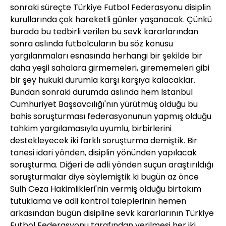
sonraki süreçte Türkiye Futbol Federasyonu disiplin
kurullarında çok hareketli günler yaşanacak. Çünkü
burada bu tedbirli verilen bu sevk kararlarından
sonra aslında futbolcuların bu söz konusu
yargılanmaları esnasında herhangi bir şekilde bir
daha yeşil sahalara girmemeleri, girememeleri gibi
bir şey hukuki durumla karşı karşıya kalacaklar.
Bundan sonraki durumda aslında hem İstanbul
Cumhuriyet Başsavcılığı'nın yürütmüş olduğu bu
bahis soruşturması federasyonunun yapmış olduğu
tahkim yargılamasıyla uyumlu, birbirlerini
destekleyecek iki farklı soruşturma demiştik. Bir
tanesi idari yönden, disiplin yönünden yapılacak
soruşturma. Diğeri de adli yönden suçun araştırıldığı
soruşturmalar diye söylemiştik ki bugün az önce
Sulh Ceza Hakimlikleri'nin vermiş olduğu birtakım
tutuklama ve adli kontrol taleplerinin hemen
arkasından bugün disipline sevk kararlarının Türkiye
Futbol Federasyonu tarafından verilmesi her iki