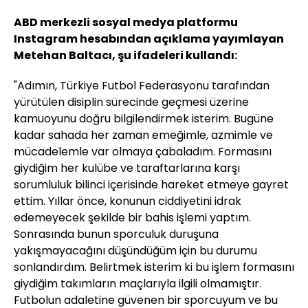
ABD merkezli sosyal medya platformu
Instagram hesabından açıklama yayımlayan
Metehan Baltacı, şu ifadeleri kullandı:
"Adımın, Türkiye Futbol Federasyonu tarafından
yürütülen disiplin sürecinde geçmesi üzerine
kamuoyunu doğru bilgilendirmek isterim. Bugüne
kadar sahada her zaman emeğimle, azmimle ve
mücadelemle var olmaya çabaladım. Formasını
giydiğim her kulübe ve taraftarlarına karşı
sorumluluk bilinci içerisinde hareket etmeye gayret
ettim. Yıllar önce, konunun ciddiyetini idrak
edemeyecek şekilde bir bahis işlemi yaptım.
Sonrasında bunun sporculuk duruşuna
yakışmayacağını düşündüğüm için bu durumu
sonlandırdım. Belirtmek isterim ki bu işlem formasını
giydiğim takımların maçlarıyla ilgili olmamıştır.
Futbolun adaletine güvenen bir sporcuyum ve bu