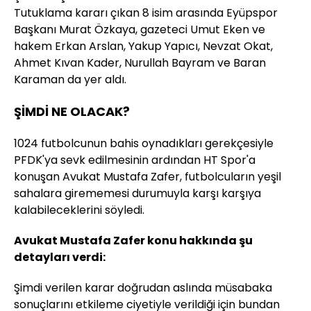
Tutuklama kararı çıkan 8 isim arasında Eyüpspor
Başkanı Murat Özkaya, gazeteci Umut Eken ve
hakem Erkan Arslan, Yakup Yapıcı, Nevzat Okat,
Ahmet Kıvan Kader, Nurullah Bayram ve Baran
Karaman da yer aldı.
ŞİMDİ NE OLACAK?
1024 futbolcunun bahis oynadıkları gerekçesiyle
PFDK'ya sevk edilmesinin ardından HT Spor'a
konuşan Avukat Mustafa Zafer, futbolcuların yeşil
sahalara girememesi durumuyla karşı karşıya
kalabileceklerini söyledi.
Avukat Mustafa Zafer konu hakkında şu
detayları verdi:
Şimdi verilen karar doğrudan aslında müsabaka
sonuçlarını etkileme ciyetiyle verildiği için bundan