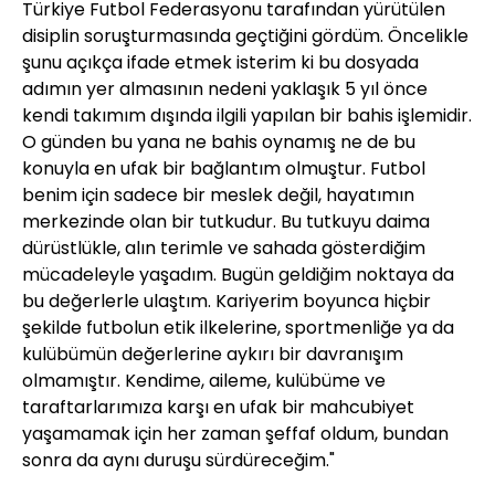
Türkiye Futbol Federasyonu tarafından yürütülen
disiplin soruşturmasında geçtiğini gördüm. Öncelikle
şunu açıkça ifade etmek isterim ki bu dosyada
adımın yer almasının nedeni yaklaşık 5 yıl önce
kendi takımım dışında ilgili yapılan bir bahis işlemidir.
O günden bu yana ne bahis oynamış ne de bu
konuyla en ufak bir bağlantım olmuştur. Futbol
benim için sadece bir meslek değil, hayatımın
merkezinde olan bir tutkudur. Bu tutkuyu daima
dürüstlükle, alın terimle ve sahada gösterdiğim
mücadeleyle yaşadım. Bugün geldiğim noktaya da
bu değerlerle ulaştım. Kariyerim boyunca hiçbir
şekilde futbolun etik ilkelerine, sportmenliğe ya da
kulübümün değerlerine aykırı bir davranışım
olmamıştır. Kendime, aileme, kulübüme ve
taraftarlarımıza karşı en ufak bir mahcubiyet
yaşamamak için her zaman şeffaf oldum, bundan
sonra da aynı duruşu sürdüreceğim."