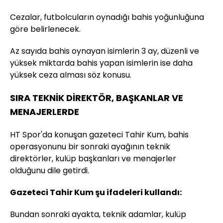
Cezalar, futbolcuların oynadığı bahis yoğunluğuna
göre belirlenecek.
Az sayıda bahis oynayan isimlerin 3 ay, düzenli ve
yüksek miktarda bahis yapan isimlerin ise daha
yüksek ceza alması söz konusu.
SIRA TEKNİK DİREKTÖR, BAŞKANLAR VE
MENAJERLERDE
HT Spor'da konuşan gazeteci Tahir Kum, bahis
operasyonunu bir sonraki ayağının teknik
direktörler, kulüp başkanları ve menajerler
olduğunu dile getirdi.
Gazeteci Tahir Kum şu ifadeleri kullandı:
Bundan sonraki ayakta, teknik adamlar, kulüp