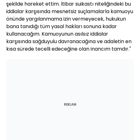
şekilde hareket ettim. İtibar suikastı niteliğindeki bu
iddialar karşısında mesnetsiz suçlamalarla kamuoyu
önünde yargılanmama izin vermeyecek, hukukun
bana tanıdığı tüm yasal hakları sonuna kadar
kullanacağım. Kamuoyunun asılsız iddialar
karşısında sağduyulu davranacağına ve adaletin en
kısa sürede tecelli edeceğine olan inancım tamdır."
REKLAM