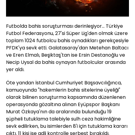
Futbolda bahis soruşturması derinleşiyor... Türkiye
Futbol Federasyonu, 27'si Süper Lig'den olmak üzere
toplam 1024 futbolcu bahis oynadıkları gerekçesiyle
PFDK'ya sevk etti. Galatasaray'dan Metehan Baltacı
ve Eren Elmalı, Beşiktaş'tan ise Ersin Destanoğlu ve
Necip Uysal da bahis oynayan futbolcular arasında
yer aldı.
Öte yandan İstanbul Cumhuriyet Başsavcılığınca,
kamuoyunda "hakemlerin bahis sitelerine üyeliği"
olarak bilinen soruşturma kapsamında düzenlenen
operasyonda gözaltına alınan Eyüpspor Başkanı
Murat Özkaya'nın da aralarında bulunduğu 19
şüpheli tutuklama talebiyle sulh ceza hakimliğine
sevk edilirken, bu isimlerden 8'i için tutuklama kararı
çıktı. 11 kişi ise adli kontrolle serbest bırakıldı.