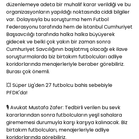
düzenlemeye adeta bir muhalif karar verildiği ve bu
organizasyonların yapıldığı noktasında ciddi bilgiler
var. Dolayısıyla bu soruşturma hem Futbol
Federasyonu tarafında hem de İstanbul Cumhuriyet
Başsavcılığı tarafında halka halka büyüyerek
gidecek ve belki çok yakın bir zaman sonra
Cumhuriyet Savcılığının başlatmış olacağı ek ilave
soruşturmalarda biz birtakım futbolcuları adliye
koridorlarında menajerleriyle beraber görebiliriz.
Burası çok önemli.
💥 Süper Lig'den 27 futbolcu bahis sebebiyle
PFDK'da!
🎙️ Avukat Mustafa Zafer: Tedbirli verilen bu sevk
kararlarından sonra futbolcuların yeşil sahalara
girememesi durumuyla karşı karşıya kalınacak. Biz
birtakım futbolcuları, menajerleriyle adliye
koridorlarında görebiliriz.