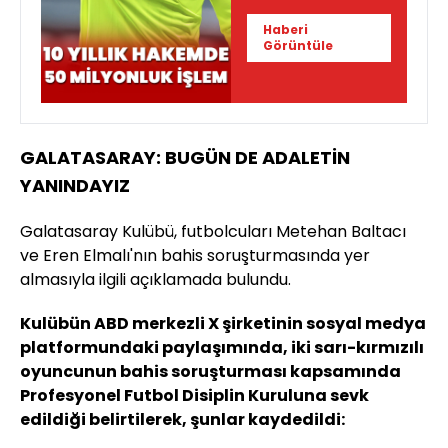
milyonluk işlem
Haberi
hacmi!
Görüntüle
GALATASARAY: BUGÜN DE ADALETİN
YANINDAYIZ
Galatasaray Kulübü, futbolcuları Metehan Baltacı
ve Eren Elmalı'nın bahis soruşturmasında yer
almasıyla ilgili açıklamada bulundu.
Kulübün ABD merkezli X şirketinin sosyal medya
platformundaki paylaşımında, iki sarı-kırmızılı
oyuncunun bahis soruşturması kapsamında
Profesyonel Futbol Disiplin Kuruluna sevk
edildiği belirtilerek, şunlar kaydedildi: