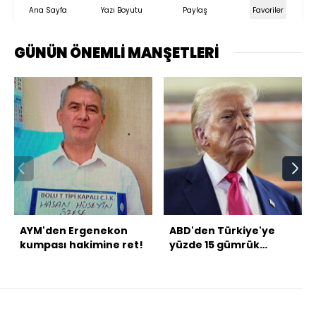
Ana Sayfa
Yazı Boyutu
Paylaş
Favoriler
GÜNÜN ÖNEMLİ MANŞETLERİ
AYM'den Ergenekon
ABD'den Türkiye'ye
kumpası hakimine ret!
yüzde 15 gümrük
vergisi