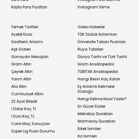
Kripto Para Fiyatları
Instagram Silme
Yemek Tarifleri
Video Haberler
Ayetel Kürsi
TDK Sözlük Anlamları
Saatlerin Anlamı
Üniversite Taban Puanları
Aşk Sözleri
Rüya Tabirleri
Günaydın Mesajları
Dünya Tarihi ve Türk Tarihi
Gram Altın
İslam Ansiklopedisi
Çeyrek Altın
TÜBİTAK Ansiklopedisi
Yarım Altın
Hangi Besin Kaç Kalori
Ata Altın
Eş Anlamlı Kelimeler
Sözlüğü
Cumhuriyet Altını
Hangi Kelime Nasıl Yazılır?
22 Ayar Bilezik
En Güzel Sözler
1 Dolar Kaç TL
Metrobüs Durakları
1 Euro Kaç TL
Marmaray Durakları
Canlı Maç Sonuçları
Erkek İsimleri
Süper Lig Puan Durumu
Kız İsimleri