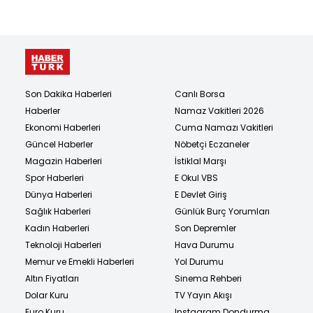
Son Dakika Haberleri
Canlı Borsa
Haberler
Namaz Vakitleri 2026
Ekonomi Haberleri
Cuma Namazı Vakitleri
Güncel Haberler
Nöbetçi Eczaneler
Magazin Haberleri
İstiklal Marşı
Spor Haberleri
E Okul VBS
Dünya Haberleri
E Devlet Giriş
Sağlık Haberleri
Günlük Burç Yorumları
Kadın Haberleri
Son Depremler
Teknoloji Haberleri
Hava Durumu
Memur ve Emekli Haberleri
Yol Durumu
Altın Fiyatları
Sinema Rehberi
Dolar Kuru
TV Yayın Akışı
Euro Kuru
Instagram Dondurma