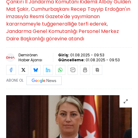
Çankırı İl Jandarma Komutanı Kıdemli Albay Gülden
Mat Şakir, Cumhurbaşkanı Recep Tayyip Erdoğan'ın
imzasıyla Resmi Gazete'de yayımlanan
kararnameyle tuğgeneralliğe terfi ederek,
Jandarma Genel Komutanlığı Personel Merkez
Daire Başkanlığı görevine atandı
Demirören
Giriş:
01.08.2025 - 09:53
Haber Ajansı
Güncelleme:
01.08.2025 - 09:53
ABONE OL