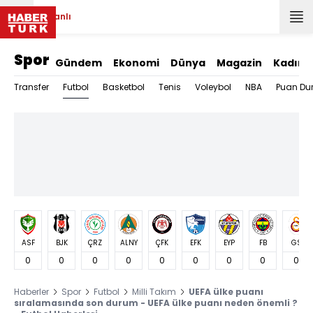
Canlı
Spor
Gündem
Ekonomi
Dünya
Magazin
Kadın
Futbol
Transfer
Basketbol
Tenis
Voleybol
NBA
Puan Du
ASF
BJK
ÇRZ
ALNY
ÇFK
EFK
EYP
FB
GS
0
0
0
0
0
0
0
0
0
Haberler
Spor
Futbol
Milli Takım
UEFA ülke puanı
sıralamasında son durum - UEFA ülke puanı neden önemli ?