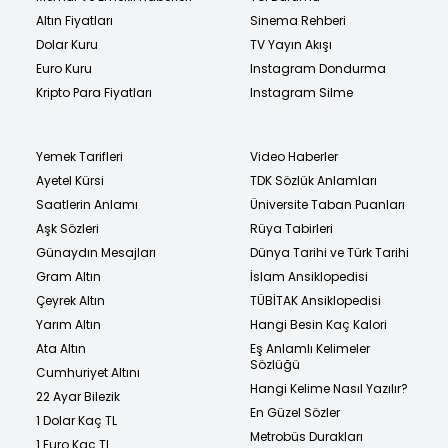
Altın Fiyatları
Sinema Rehberi
Dolar Kuru
TV Yayın Akışı
Euro Kuru
Instagram Dondurma
Kripto Para Fiyatları
Instagram Silme
Yemek Tarifleri
Video Haberler
Ayetel Kürsi
TDK Sözlük Anlamları
Saatlerin Anlamı
Üniversite Taban Puanları
Aşk Sözleri
Rüya Tabirleri
Günaydın Mesajları
Dünya Tarihi ve Türk Tarihi
Gram Altın
İslam Ansiklopedisi
Çeyrek Altın
TÜBİTAK Ansiklopedisi
Yarım Altın
Hangi Besin Kaç Kalori
Ata Altın
Eş Anlamlı Kelimeler
Sözlüğü
Cumhuriyet Altını
Hangi Kelime Nasıl Yazılır?
22 Ayar Bilezik
En Güzel Sözler
1 Dolar Kaç TL
Metrobüs Durakları
1 Euro Kaç TL