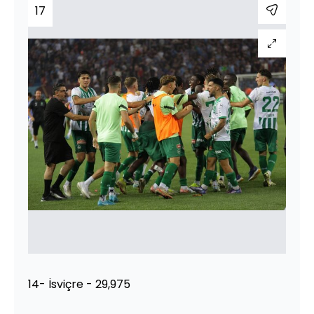
17
14- İsviçre - 29,975