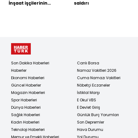
İnşaat işçilerinin
saldırı
kürekli kalaslı kavgası!
Son Dakika Haberleri
Canlı Borsa
Haberler
Namaz Vakitleri 2026
Ekonomi Haberleri
Cuma Namazı Vakitleri
Güncel Haberler
Nöbetçi Eczaneler
Magazin Haberleri
İstiklal Marşı
Spor Haberleri
E Okul VBS
Dünya Haberleri
E Devlet Giriş
Sağlık Haberleri
Günlük Burç Yorumları
Kadın Haberleri
Son Depremler
Teknoloji Haberleri
Hava Durumu
Memur ve Emekli Haberleri
Yol Durumu