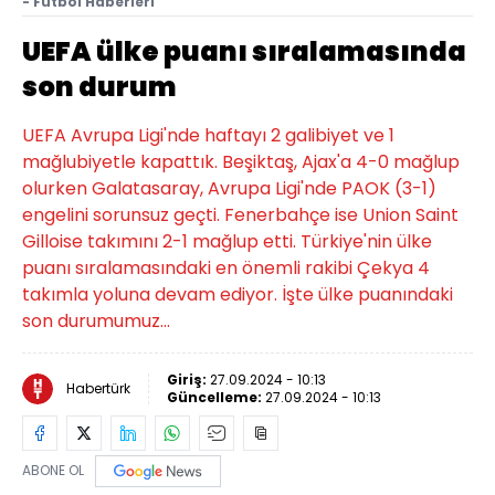
- Futbol Haberleri
UEFA ülke puanı sıralamasında
son durum
UEFA Avrupa Ligi'nde haftayı 2 galibiyet ve 1
mağlubiyetle kapattık. Beşiktaş, Ajax'a 4-0 mağlup
olurken Galatasaray, Avrupa Ligi'nde PAOK (3-1)
engelini sorunsuz geçti. Fenerbahçe ise Union Saint
Gilloise takımını 2-1 mağlup etti. Türkiye'nin ülke
puanı sıralamasındaki en önemli rakibi Çekya 4
takımla yoluna devam ediyor. İşte ülke puanındaki
son durumumuz...
Giriş:
27.09.2024 - 10:13
Habertürk
Güncelleme:
27.09.2024 - 10:13
ABONE OL