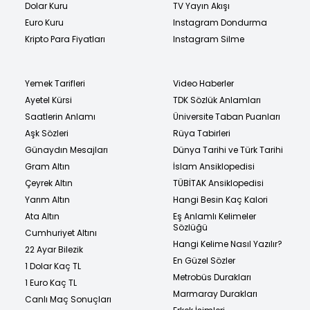
Dolar Kuru
TV Yayın Akışı
Euro Kuru
Instagram Dondurma
Kripto Para Fiyatları
Instagram Silme
Yemek Tarifleri
Video Haberler
Ayetel Kürsi
TDK Sözlük Anlamları
Saatlerin Anlamı
Üniversite Taban Puanları
Aşk Sözleri
Rüya Tabirleri
Günaydın Mesajları
Dünya Tarihi ve Türk Tarihi
Gram Altın
İslam Ansiklopedisi
Çeyrek Altın
TÜBİTAK Ansiklopedisi
Yarım Altın
Hangi Besin Kaç Kalori
Ata Altın
Eş Anlamlı Kelimeler
Sözlüğü
Cumhuriyet Altını
Hangi Kelime Nasıl Yazılır?
22 Ayar Bilezik
En Güzel Sözler
1 Dolar Kaç TL
Metrobüs Durakları
1 Euro Kaç TL
Marmaray Durakları
Canlı Maç Sonuçları