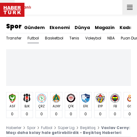
Canlı
Spor
Gündem
Ekonomi
Dünya
Magazin
Kadın
Futbol
Transfer
Basketbol
Tenis
Voleybol
NBA
Puan Du
ASF
BJK
ÇRZ
ALNY
ÇFK
EFK
EYP
FB
GS
0
0
0
0
0
0
0
0
0
Haberler
Spor
Futbol
Süper Lig
Beşiktaş
Vaclav Cerny:
Maçı daha kolay hale getirebilirdik - Beşiktaş Haberleri