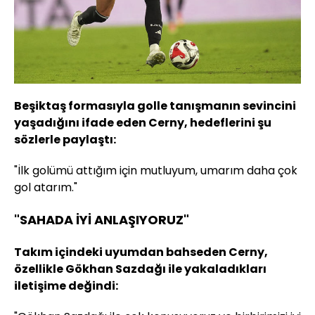
Beşiktaş formasıyla golle tanışmanın sevincini
yaşadığını ifade eden Cerny, hedeflerini şu
sözlerle paylaştı:
"İlk golümü attığım için mutluyum, umarım daha çok
gol atarım."
"SAHADA İYİ ANLAŞIYORUZ"
Takım içindeki uyumdan bahseden Cerny,
özellikle Gökhan Sazdağı ile yakaladıkları
iletişime değindi: