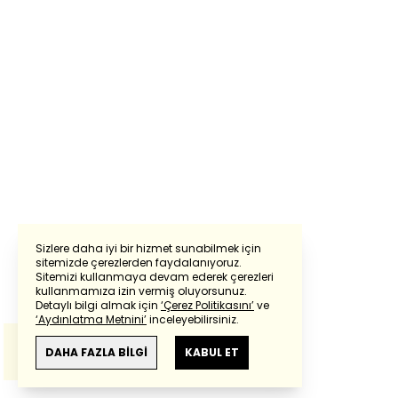
Sizlere daha iyi bir hizmet sunabilmek için
sitemizde çerezlerden faydalanıyoruz.
Sitemizi kullanmaya devam ederek çerezleri
Powered by
Translate
kullanmamıza izin vermiş oluyorsunuz.
Detaylı bilgi almak için
‘Çerez Politikasını’
ve
‘Aydınlatma Metnini’
inceleyebilirsiniz.
Bu çeviride
Google Translete
kullanılmıştır.
Anlam ve çeviri hatalarından
haberturk.com
DAHA FAZLA BİLGİ
KABUL ET
sorumlu değildir.