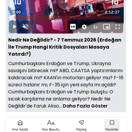
Süre
0:00
Toplam
2:12:27
Yüklendi
:
0.07%
Süre
1x
Duraklat
Sesi
Oynatma
Mini
Tam
Aç
Hızı
oynatıcı
Ekran
Nedir Ne Değildir? - 7 Temmuz 2026 (Erdoğan
İle Trump Hangi Kritik Dosyaları Masaya
Yatırdı?)
Cumhurbaşkanı Erdoğan ve Trump, Ukrayna
savaşını bitirecek mi? ABD, CAATSA yaptırımlarını
kaldıracak mı? KAAN'ın motorları geliyor mu? F-16
süreci hızlanır mı, F-35 için yeni sayfa mı açıldı?
Cumhurbaşkanı Erdoğan ve Trump buluştu: O
sıcak karşılama ne anlama geliyor? Nedir Ne
Değildir'de Faruk Akso...
Daha Fazla Göster
Ana Sayfa
Yazı Boyutu
Paylaş
Favoriler