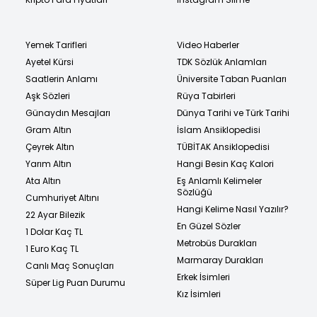
Yemek Tarifleri
Video Haberler
Ayetel Kürsi
TDK Sözlük Anlamları
Saatlerin Anlamı
Üniversite Taban Puanları
Aşk Sözleri
Rüya Tabirleri
Günaydın Mesajları
Dünya Tarihi ve Türk Tarihi
Gram Altın
İslam Ansiklopedisi
Çeyrek Altın
TÜBİTAK Ansiklopedisi
Yarım Altın
Hangi Besin Kaç Kalori
Ata Altın
Eş Anlamlı Kelimeler
Sözlüğü
Cumhuriyet Altını
Hangi Kelime Nasıl Yazılır?
22 Ayar Bilezik
En Güzel Sözler
1 Dolar Kaç TL
Metrobüs Durakları
1 Euro Kaç TL
Marmaray Durakları
Canlı Maç Sonuçları
Erkek İsimleri
Süper Lig Puan Durumu
Kız İsimleri