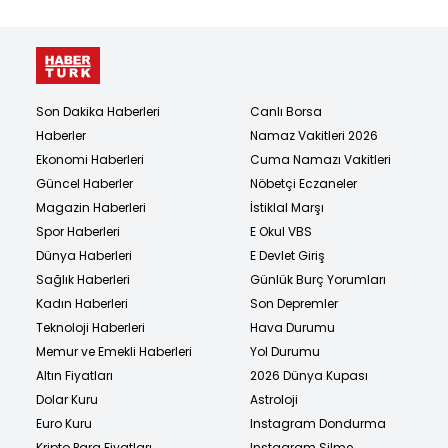
Son Dakika Haberleri
Canlı Borsa
Haberler
Namaz Vakitleri 2026
Ekonomi Haberleri
Cuma Namazı Vakitleri
Güncel Haberler
Nöbetçi Eczaneler
Magazin Haberleri
İstiklal Marşı
Spor Haberleri
E Okul VBS
Dünya Haberleri
E Devlet Giriş
Sağlık Haberleri
Günlük Burç Yorumları
Kadın Haberleri
Son Depremler
Teknoloji Haberleri
Hava Durumu
Memur ve Emekli Haberleri
Yol Durumu
Altın Fiyatları
2026 Dünya Kupası
Dolar Kuru
Astroloji
Euro Kuru
Instagram Dondurma
Kripto Para Fiyatları
Instagram Silme