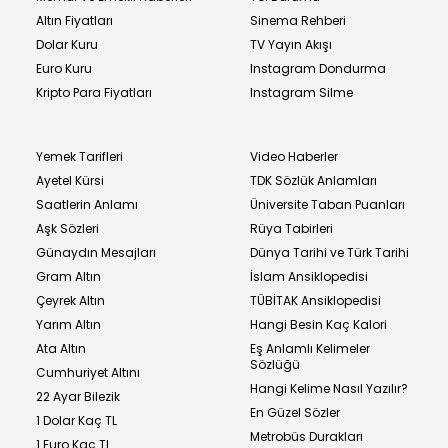
Altın Fiyatları
Sinema Rehberi
Dolar Kuru
TV Yayın Akışı
Euro Kuru
Instagram Dondurma
Kripto Para Fiyatları
Instagram Silme
Yemek Tarifleri
Video Haberler
Ayetel Kürsi
TDK Sözlük Anlamları
Saatlerin Anlamı
Üniversite Taban Puanları
Aşk Sözleri
Rüya Tabirleri
Günaydın Mesajları
Dünya Tarihi ve Türk Tarihi
Gram Altın
İslam Ansiklopedisi
Çeyrek Altın
TÜBİTAK Ansiklopedisi
Yarım Altın
Hangi Besin Kaç Kalori
Ata Altın
Eş Anlamlı Kelimeler
Sözlüğü
Cumhuriyet Altını
Hangi Kelime Nasıl Yazılır?
22 Ayar Bilezik
En Güzel Sözler
1 Dolar Kaç TL
Metrobüs Durakları
1 Euro Kaç TL