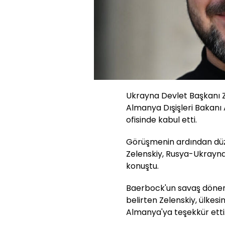
Ukrayna Devlet Başkanı Z
Almanya Dışişleri Bakanı
ofisinde kabul etti.
Görüşmenin ardından düz
Zelenskiy, Rusya-Ukrayna 
konuştu.
Baerbock'un savaş dönemi
belirten Zelenskiy, ülkes
Almanya'ya teşekkür etti