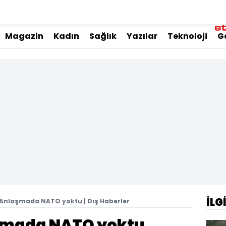
Magazin
Kadın
Sağlık
Yazılar
Teknoloji
G
İLG
 Anlaşmada NATO yoktu | Dış Haberler
aşmada NATO yoktu