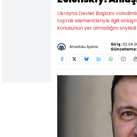
Ukrayna Devlet Başkanı Volodimir
toprak elementleriyle ilgili anla
konusunun yer almadığını söyledi
Giriş:
02.04.2
Anadolu Ajansı
Güncelleme