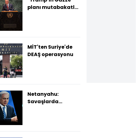
planı mutabakatla
karşılandı"
MİT'ten Suriye'de
DEAŞ operasyonu
Netanyahu:
Savaşlarda
kullanılan silahlar
zamanla değişti