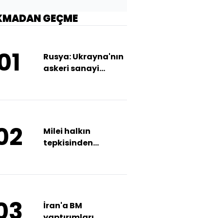
KMADAN GEÇME
01
Rusya: Ukrayna'nın
askeri sanayi
işletmelerini vurduk
02
Milei halkın
tepkisinden
çekindi,
Netanyahu'yu geri
çevirdi
03
İran'a BM
yaptırımları