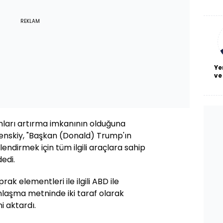
De
haf
a
REKLAM
bl
Ye
ve
mları artırma imkanının olduğuna
elenskiy, "Başkan (Donald) Trump'ın
endirmek için tüm ilgili araçlara sahip
edi.
rak elementleri ile ilgili ABD ile
laşma metninde iki taraf olarak
i aktardı.