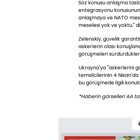
Söz konusu anlaşma tasl
entegrasyonu konusunun y
anlaşmaya ve NATO mese
meselesi yok ve yoktu." d
Zelenskiy, güvelik garan
askerlerin olası konuşland
görüşmeleri sürdürdükleri
Ukrayna'ya "askerlerini g
temsilcilerinin 4 Nisan'd
bu görüşmede ilgili konula
*Haberin görselleri AA tar