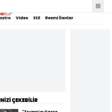
astro
Video
Stil
Resmi İlanlar
İNİZİ ÇEKEBİLİR
"Trump’ın Gazze