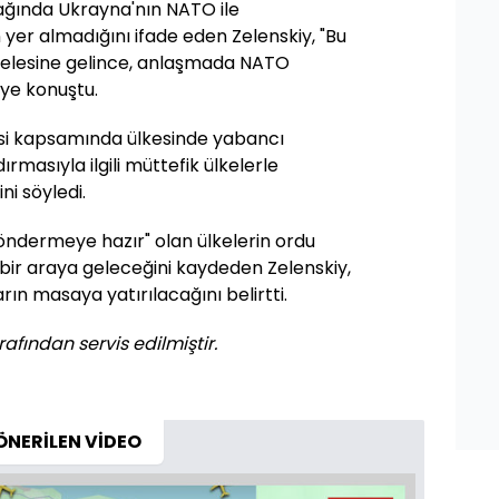
ağında Ukrayna'nın NATO ile
er almadığını ifade eden Zelenskiy, "Bu
lesine gelince, anlaşmada NATO
iye konuştu.
tisi kapsamında ülkesinde yabancı
ırmasıyla ilgili müttefik ülkelerle
ni söyledi.
öndermeye hazır" olan ülkelerin ordu
a bir araya geleceğini kaydeden Zelenskiy,
rın masaya yatırılacağını belirtti.
afından servis edilmiştir.
ÖNERİLEN VİDEO