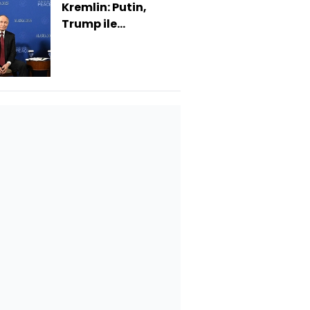
Kremlin: Putin,
Trump ile
görüşmeye hazır