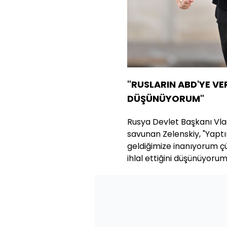
"RUSLARIN ABD'YE VER
DÜŞÜNÜYORUM"
Rusya Devlet Başkanı Vlad
savunan Zelenskiy, "Yaptı
geldiğimize inanıyorum çü
ihlal ettiğini düşünüyorum.