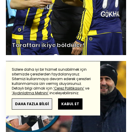
Taraftarı ikiye böldüler!
Sizlere daha iyi bir hizmet sunabilmek için
sitemizde çerezlerden faydalanıyoruz.
Sitemizi kullanmaya devam ederek çerezleri
kullanmamıza izin vermiş oluyorsunuz.
Detaylı bilgi almak için
‘Çerez Politikasını’
ve
‘Aydınlatma Metnini’
inceleyebilirsiniz.
DAHA FAZLA BİLGİ
KABUL ET