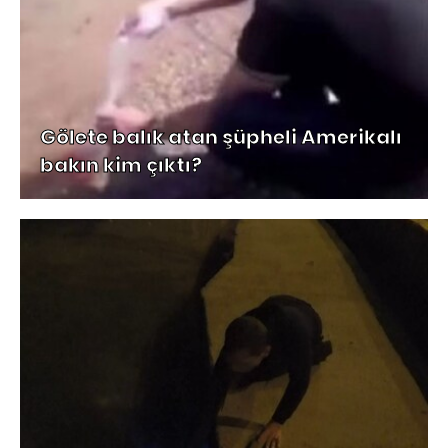
Gölete balık atan şüpheli Amerikalı
bakın kim çıktı?