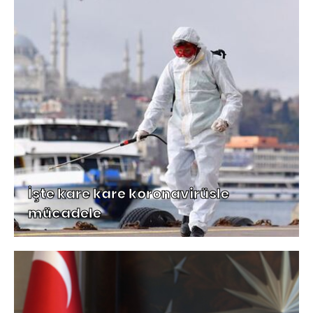
İşte kare kare koronavirüsle
mücadele