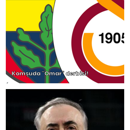
Komşuda "Omar" derbisi!