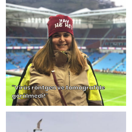
"Virüs röntgen ve tomografide
görülmedi!"