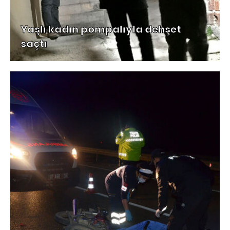
Yaşlı kadın pompalıyla dehşet
saçtı