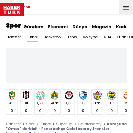
Canlı
Spor
Gündem
Ekonomi
Dünya
Magazin
Kadın
Futbol
Transfer
Basketbol
Tenis
Voleybol
NBA
Puan Du
ASF
BJK
ÇRZ
ALNY
ÇFK
EFK
EYP
FB
GS
0
0
0
0
0
0
0
0
0
Haberler
Spor
Futbol
Süper Lig
Galatasaray
Komşuda
"Omar" derbisi! - Fenerbahçe Galatasaray transfer