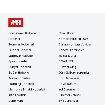
Son Dakika Haberleri
Canlı Borsa
Haberler
Namaz Vakitleri 2026
Ekonomi Haberleri
Cuma Namazı Vakitleri
Güncel Haberler
Nöbetçi Eczaneler
Magazin Haberleri
İstiklal Marşı
Spor Haberleri
E Okul VBS
Dünya Haberleri
E Devlet Giriş
Sağlık Haberleri
Günlük Burç Yorumları
Kadın Haberleri
Son Depremler
Teknoloji Haberleri
Hava Durumu
Memur ve Emekli Haberleri
Yol Durumu
Altın Fiyatları
Sinema Rehberi
Dolar Kuru
TV Yayın Akışı