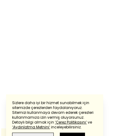
Sizlere daha iyi bir hizmet sunabilmek için
sitemizde çerezlerden faydalanıyoruz.
Sitemizi kullanmaya devam ederek çerezleri
Powered by
Translate
kullanmamıza izin vermiş oluyorsunuz.
Detaylı bilgi almak için
‘Çerez Politikasını’
ve
‘Aydınlatma Metnini’
inceleyebilirsiniz.
Bu çeviride
Google Translete
kullanılmıştır.