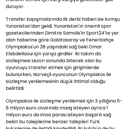
duruyor.
Transfer kapışmalarında ilk derbi haberi ise komşu
Yunanistan'dan geldi. Yunanistan'ın önemli spor
gazetecilerinden Dimitris Samolis'in Sport24'te yer
alan haberine göre Galatasaray ve Fenerbahçe
Olympiakos'un 28 yaşındaki sağ beki Omar
Elabdellaoui için yarışa girdiler. İki takım da
sözleşmesi sezon sonunda bitecek olan bu
oyuncuyu transfer etmek için girişimlerde
bulunurken, Norveçli oyuncunun Olympiakos ile
sözleşme yenilemesinin düşük ihtimal olduğu
belirtildi.
Olympiakos ile sözleşme yenilemek için 3 yıllığına 5-
6 milyon euro civarında maaş isteyen ayrıca 1
milyon euro da imza parası isteyen başarılı sağ
bekin bu taleplerine benzer talepleri Türk
kulüplerine de ilettiği kaydedildi. İki kulübün de bu