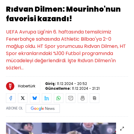
Rıdvan Dilmen: Mourinho'nun
favorisi kazandı!
UEFA Avrupa Ligi'nin 6. haftasında temsilcimiz
Fenerbahçe sahasında Athletic Bilbao'ya 2-0
mağlup oldu. HT Spor yorumcusu Rıdvan Dilmen, HT
Spor ekranlarındaki %100 Futbol programında
mücadeleyi değerlendirdi. İşte Rıdvan Dilmen'in
sözleri…
Giriş:
11.12.2024 - 20:52
Habertürk
Güncelleme:
11.12.2024 - 21:21
ABONE OL