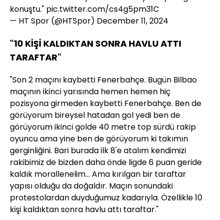
konuştu."
pic.twitter.com/cs4g5pm31C
— HT Spor (@HTSpor)
December 11, 2024
"10 KİŞİ KALDIKTAN SONRA HAVLU ATTI
TARAFTAR"
"Son 2 maçını kaybetti Fenerbahçe. Bugün Bilbao
maçının ikinci yarısında hemen hemen hiç
pozisyona girmeden kaybetti Fenerbahçe. Ben de
görüyorum bireysel hatadan gol yedi ben de
görüyorum ikinci golde 40 metre top sürdü rakip
oyuncu ama yine ben de görüyorum ki takımın
gerginliğini. Bari burada ilk 8'e atalım kendimizi
rakibimiz de bizden daha önde ligde 6 puan geride
kaldık morallenelim... Ama kırılgan bir taraftar
yapısı olduğu da doğaldır. Maçın sonundaki
protestolardan duyduğumuz kadarıyla. Özellikle 10
kişi kaldıktan sonra havlu attı taraftar."