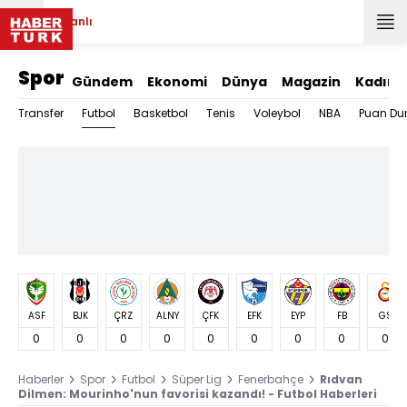
Canlı
Spor
Gündem
Ekonomi
Dünya
Magazin
Kadın
Futbol
Transfer
Basketbol
Tenis
Voleybol
NBA
Puan Du
ASF
BJK
ÇRZ
ALNY
ÇFK
EFK
EYP
FB
GS
0
0
0
0
0
0
0
0
0
Haberler
Spor
Futbol
Süper Lig
Fenerbahçe
Rıdvan
Dilmen: Mourinho'nun favorisi kazandı! - Futbol Haberleri