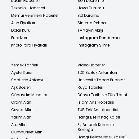
Kadın Haberleri
Son Depremler
Teknoloji Haberleri
Hava Durumu
Memur ve Emekli Haberleri
Yol Durumu
Altın Fiyatları
Sinema Rehberi
Dolar Kuru
TV Yayın Akışı
Euro Kuru
Instagram Dondurma
Kripto Para Fiyatları
Instagram Silme
Yemek Tarifleri
Video Haberler
Ayetel Kürsi
TDK Sözlük Anlamları
Saatlerin Anlamı
Üniversite Taban Puanları
Aşk Sözleri
Rüya Tabirleri
Günaydın Mesajları
Dünya Tarihi ve Türk Tarihi
Gram Altın
İslam Ansiklopedisi
Çeyrek Altın
TÜBİTAK Ansiklopedisi
Yarım Altın
Hangi Besin Kaç Kalori
Ata Altın
Eş Anlamlı Kelimeler
Sözlüğü
Cumhuriyet Altını
Hangi Kelime Nasıl Yazılır?