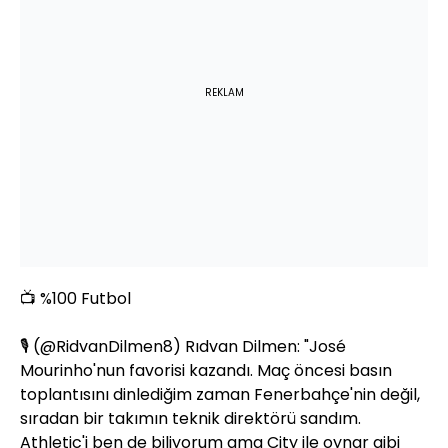
REKLAM
📺 %100 Futbol
🎙️ (
@RidvanDilmen8
) Rıdvan Dilmen: "José
Mourinho'nun favorisi kazandı. Maç öncesi basın
toplantısını dinlediğim zaman Fenerbahçe'nin değil,
sıradan bir takımın teknik direktörü sandım.
Athletic'i ben de biliyorum ama City ile oynar gibi