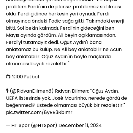
problem Ferdi'nin de plansız problemsiz satılması
oldu. Ferdi gidince herkesin yeri oynadı. Ferdi
olmayınca öndeki Tadic sağa gitti. Takımdaki enerji
bitti. Sol bekin kalmadı. Ferdi'nin gideceğini ben
Mayıs ayında gördüm. Ali beyin açıklamasından.
Ferdi'yi tutamayız dedi. Oğuz Aydın'ı bana
anlatamaz bu kulüp. Ne Ali bey anlatabilir ne Acun
bey anlatabilir. Oğuz Aydın'ın böyle maçlarda
olmaması büyük rezalettir."
📺 %100 Futbol
🎙️ (
@RidvanDilmen8
) Rıdvan Dilmen: "Oğuz Aydın,
UEFA listesinde yok. José Mourinho, nerede gördü de
beğenmedi? Listede olmaması büyük bir rezalettir."
pic.twitter.com/8yRB3RbImr
— HT Spor (@HTSpor)
December 11, 2024