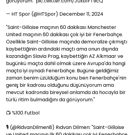
görüyorum."
pic.twitter.com/JUxb1FT9cQ
— HT Spor (@HTSpor)
December 11, 2024
"Saint-Gilloise maçının 60 dakikası Manchester
United maçının 60 dakikası çok iyi bir Fenerbahçe.
Özellikle Saint-Gilloise maçında demoralize çıkmıştı
kaybettiğinin ardındaki maçtı ama onun dışında
kazandığın Slavia Prag, kaybettiğin AZ Alkmaar ve
bugünkü maçta dahil olmak üzere Avrupa'da hangi
maçta iyi oynadı Fenerbahçe. Bugüne geldiğimiz
zaman benim üzüldüğüm konu ben Fenerbahçe'nin
geniş bir kadrosu olduğunu düşünüyorum ama
mevcut kadronda bireysel anlamda da hocayla bir
türlü ritim bulmadığını da görüyorum."
📺 %100 Futbol
🎙️ (
@RidvanDilmen8
) Rıdvan Dilmen: "Saint-Gilloise
ve United maçının ilk 60 dakikası çok iyi Fenerbahçe