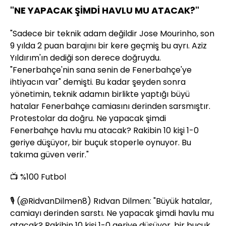
"NE YAPACAK ŞİMDİ HAVLU MU ATACAK?"
"Sadece bir teknik adam değildir Jose Mourinho, son
9 yılda 2 puan barajını bir kere geçmiş bu ayrı. Aziz
Yıldırım'ın dediği son derece doğruydu.
"Fenerbahçe'nin sana senin de Fenerbahçe'ye
ihtiyacın var" demişti. Bu kadar şeyden sonra
yönetimin, teknik adamın birlikte yaptığı büyü
hatalar Fenerbahçe camiasını derinden sarsmıştır.
Protestolar da doğru. Ne yapacak şimdi
Fenerbahçe havlu mu atacak? Rakibin 10 kişi 1-0
geriye düşüyor, bir buçuk stoperle oynuyor. Bu
takıma güven verir."
📺 %100 Futbol
🎙️ (
@RidvanDilmen8
) Rıdvan Dilmen: "Büyük hatalar,
camiayı derinden sarstı. Ne yapacak şimdi havlu mu
atacak? Rakibin 10 kişi 1-0 geriye düşüyor, bir buçuk