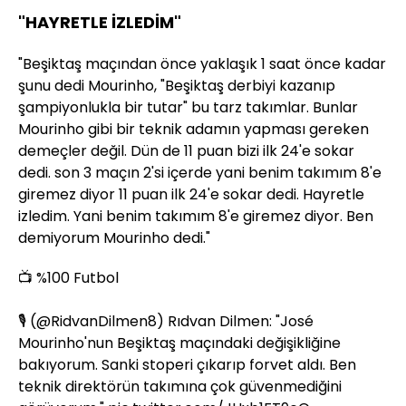
"HAYRETLE İZLEDİM"
"Beşiktaş maçından önce yaklaşık 1 saat önce kadar
şunu dedi Mourinho, "Beşiktaş derbiyi kazanıp
şampiyonlukla bir tutar" bu tarz takımlar. Bunlar
Mourinho gibi bir teknik adamın yapması gereken
demeçler değil. Dün de 11 puan bizi ilk 24'e sokar
dedi. son 3 maçın 2'si içerde yani benim takımım 8'e
giremez diyor 11 puan ilk 24'e sokar dedi. Hayretle
izledim. Yani benim takımım 8'e giremez diyor. Ben
demiyorum Mourinho dedi."
📺 %100 Futbol
🎙️ (
@RidvanDilmen8
) Rıdvan Dilmen: "José
Mourinho'nun Beşiktaş maçındaki değişikliğine
bakıyorum. Sanki stoperi çıkarıp forvet aldı. Ben
teknik direktörün takımına çok güvenmediğini