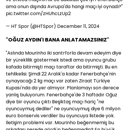
ama onun dışında Avrupa'da hangi maçı iyi oynadı?"
pic.twitter.com/zHUhcLzUp2
— HT Spor (@HTSpor)
December 11, 2024
"OĞUZ AYDIN'I BANA ANLATAMAZSINIZ"
"Aslında Mourinho iki santrforla devam edeyim diye
bir yüreklilik göstermek istedi ama oyuncu grubu
kafada bitirmişti maçı taraftar da bitirmişti. Bu en
tehlikelisi. Şimdi 22 Aralık'a kadar Fenerbahçe'nin
oynayacağı 2 lig maçı var zaten Ziraat Türkiye
Kupası'nda da yer almıyor. Planlamayı son derece
yanlış buluyorum. Fenerbahçe'de 3 haftadır Oğuz
diye bir oyuncu çıktı Beşiktaş maçı hariç "ne
oyuncuymuş dediler" ne oyuncuymuş diye 6 milyon
euro bonservis verdiler bu oyuncuya listede yok.
İletişim problemi var. Mourinho beğenmemiş bu
arkadaşı nerede gördün beğenmedin? En büyük