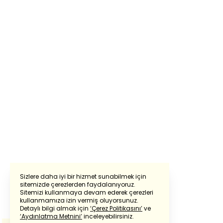
Sizlere daha iyi bir hizmet sunabilmek için
sitemizde çerezlerden faydalanıyoruz.
Sitemizi kullanmaya devam ederek çerezleri
Powered by
Translate
kullanmamıza izin vermiş oluyorsunuz.
Detaylı bilgi almak için
‘Çerez Politikasını’
ve
‘Aydınlatma Metnini’
inceleyebilirsiniz.