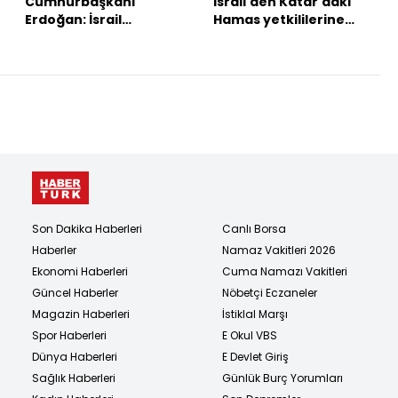
Cumhurbaşkanı
İsrail'den Katar'daki
Erdoğan: İsrail
Hamas yetkililerine
saldırısını lanetliyorum
saldırı
Son Dakika Haberleri
Canlı Borsa
Haberler
Namaz Vakitleri 2026
Ekonomi Haberleri
Cuma Namazı Vakitleri
Güncel Haberler
Nöbetçi Eczaneler
Magazin Haberleri
İstiklal Marşı
Spor Haberleri
E Okul VBS
Dünya Haberleri
E Devlet Giriş
Sağlık Haberleri
Günlük Burç Yorumları