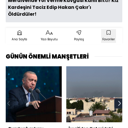
Merdivende Yol Verme Kavgası Kanlı Bitti! Kız
Kardeşini Taciz Edip Hakan Çakır'ı
Öldürdüler!
Ana Sayfa
Yazı Boyutu
Paylaş
Favoriler
GÜNÜN ÖNEMLİ MANŞETLERİ