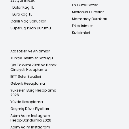
22 Ayar Bilezik
En Güzel Sözler
1 Dolar Kaç TL
Metrobüs Durakları
1 Euro Kaç TL
Marmaray Durakları
Canlı Maç Sonuçları
Erkek İsimleri
Süper Lig Puan Durumu
Kız İsimleri
Atasözleri ve Anlamları
Türkçe Deyimler Sözlüğü
Çin Takvimi 2026 ve Bebek
Cinsiyeti Hesaplama
İETT Sefer Saatleri
Gebelik Hesaplama
Yükselen Burç Hesaplama
2026
Yüzde Hesaplama
Geçmiş Döviz Fiyatları
Adım Adım Instagram
Hesap Dondurma 2026
Adım Adım Instagram