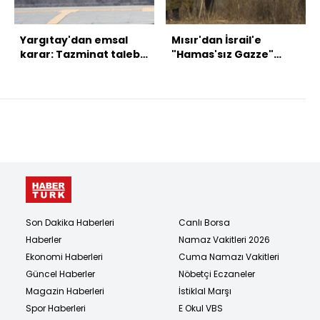
Yargıtay'dan emsal
Mısır'dan İsrail'e
karar: Tazminat talebi
"Hamas'sız Gazze"
ölümle düşmez
formülü
Son Dakika Haberleri
Canlı Borsa
Haberler
Namaz Vakitleri 2026
Ekonomi Haberleri
Cuma Namazı Vakitleri
Güncel Haberler
Nöbetçi Eczaneler
Magazin Haberleri
İstiklal Marşı
Spor Haberleri
E Okul VBS