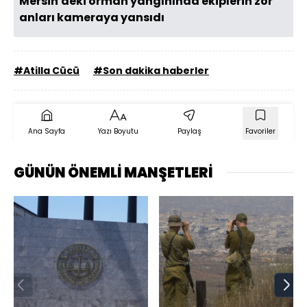
Mersin'deki orman yangınında ekiplerin zor
anları kameraya yansıdı
#Atilla Cücü
#Son dakika haberler
Ana Sayfa
Yazı Boyutu
Paylaş
Favoriler
GÜNÜN ÖNEMLİ MANŞETLERİ