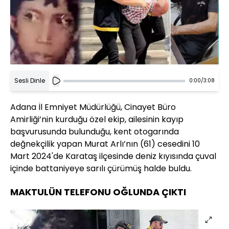
Sesli Dinle
0:00
/
3:08
Adana İl Emniyet Müdürlüğü, Cinayet Büro
Amirliği’nin kurduğu özel ekip, ailesinin kayıp
başvurusunda bulunduğu, kent otogarında
değnekçilik yapan Murat Arlı’nın (61) cesedini 10
Mart 2024'de Karataş ilçesinde deniz kıyısında çuval
içinde battaniyeye sarılı çürümüş halde buldu.
MAKTULÜN TELEFONU OĞLUNDA ÇIKTI