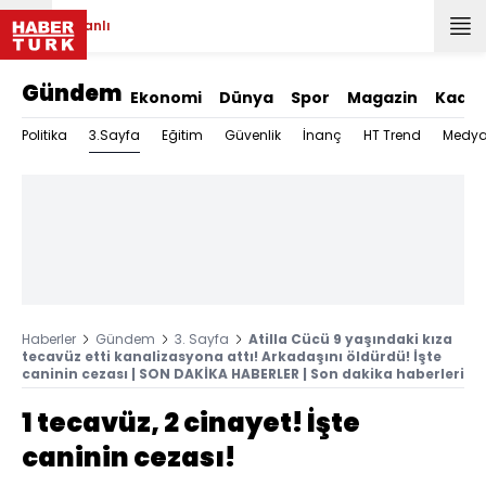
Canlı
Gündem
Ekonomi
Dünya
Spor
Magazin
Kadın
3.Sayfa
Politika
Eğitim
Güvenlik
İnanç
HT Trend
Medy
Haberler
Gündem
3. Sayfa
Atilla Cücü 9 yaşındaki kıza
tecavüz etti kanalizasyona attı! Arkadaşını öldürdü! İşte
caninin cezası | SON DAKİKA HABERLER | Son dakika haberleri
1 tecavüz, 2 cinayet! İşte
caninin cezası!