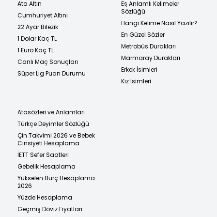
Ata Altın
Eş Anlamlı Kelimeler
Sözlüğü
Cumhuriyet Altını
Hangi Kelime Nasıl Yazılır?
22 Ayar Bilezik
En Güzel Sözler
1 Dolar Kaç TL
Metrobüs Durakları
1 Euro Kaç TL
Marmaray Durakları
Canlı Maç Sonuçları
Erkek İsimleri
Süper Lig Puan Durumu
Kız İsimleri
Atasözleri ve Anlamları
Türkçe Deyimler Sözlüğü
Çin Takvimi 2026 ve Bebek
Cinsiyeti Hesaplama
İETT Sefer Saatleri
Gebelik Hesaplama
Yükselen Burç Hesaplama
2026
Yüzde Hesaplama
Geçmiş Döviz Fiyatları