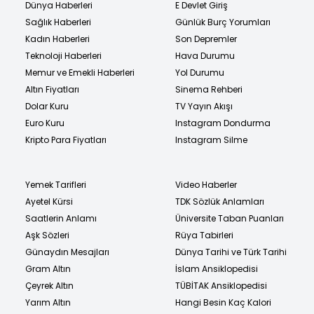
Dünya Haberleri
E Devlet Giriş
Sağlık Haberleri
Günlük Burç Yorumları
Kadın Haberleri
Son Depremler
Teknoloji Haberleri
Hava Durumu
Memur ve Emekli Haberleri
Yol Durumu
Altın Fiyatları
Sinema Rehberi
Dolar Kuru
TV Yayın Akışı
Euro Kuru
Instagram Dondurma
Kripto Para Fiyatları
Instagram Silme
Yemek Tarifleri
Video Haberler
Ayetel Kürsi
TDK Sözlük Anlamları
Saatlerin Anlamı
Üniversite Taban Puanları
Aşk Sözleri
Rüya Tabirleri
Günaydın Mesajları
Dünya Tarihi ve Türk Tarihi
Gram Altın
İslam Ansiklopedisi
Çeyrek Altın
TÜBİTAK Ansiklopedisi
Yarım Altın
Hangi Besin Kaç Kalori