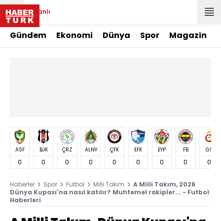
Canlı
Gündem
Ekonomi
Dünya
Spor
Magazin
ASF
BJK
ÇRZ
ALNY
ÇFK
EFK
EYP
FB
GS
0
0
0
0
0
0
0
0
0
Haberler
Spor
Futbol
Milli Takım
A Milli Takım, 2026
Dünya Kupası'na nasıl katılır? Muhtemel rakipler... - Futbol
Haberleri