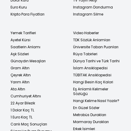
Dolar Kuru
TV Yayın Akışı
Euro Kuru
Instagram Dondurma
Kripto Para Fiyatları
Instagram Silme
Yemek Tarifleri
Video Haberler
Ayetel Kürsi
TDK Sözlük Anlamları
Saatlerin Anlamı
Üniversite Taban Puanları
Aşk Sözleri
Rüya Tabirleri
Günaydın Mesajları
Dünya Tarihi ve Türk Tarihi
Gram Altın
İslam Ansiklopedisi
Çeyrek Altın
TÜBİTAK Ansiklopedisi
Yarım Altın
Hangi Besin Kaç Kalori
Ata Altın
Eş Anlamlı Kelimeler
Sözlüğü
Cumhuriyet Altını
Hangi Kelime Nasıl Yazılır?
22 Ayar Bilezik
En Güzel Sözler
1 Dolar Kaç TL
Metrobüs Durakları
1 Euro Kaç TL
Marmaray Durakları
Canlı Maç Sonuçları
Erkek İsimleri