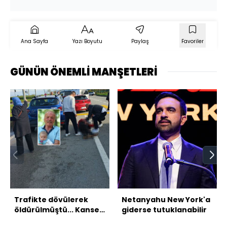
Ana Sayfa
Yazı Boyutu
Paylaş
Favoriler
GÜNÜN ÖNEMLİ MANŞETLERİ
Trafikte dövülerek
Netanyahu New York'a
öldürülmüştü... Kanseri
giderse tutuklanabilir
yendi caniyi yenemedi!