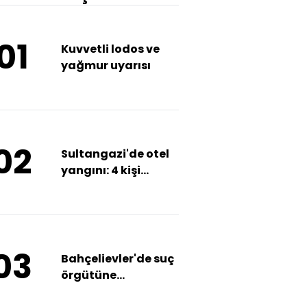
01
Kuvvetli lodos ve
yağmur uyarısı
02
Sultangazi'de otel
yangını: 4 kişi
dumandan
etkilendi
03
Bahçelievler'de suç
örgütüne
operasyon: 8