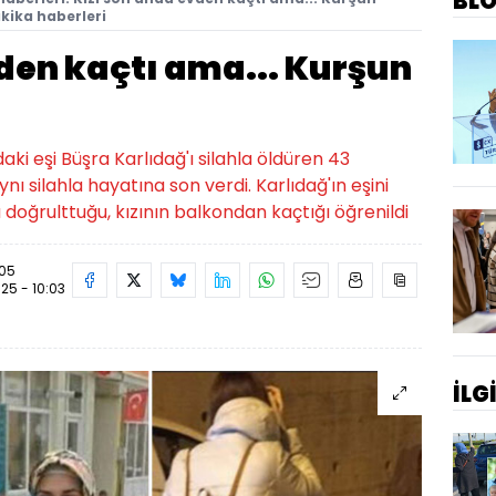
BL
kika haberleri
den kaçtı ama... Kurşun
daki eşi Büşra Karlıdağ'ı silahla öldüren 43
ynı silahla hayatına son verdi. Karlıdağ'ın eşini
 doğrulttuğu, kızının balkondan kaçtığı öğrenildi
:05
025 - 10:03
İLG