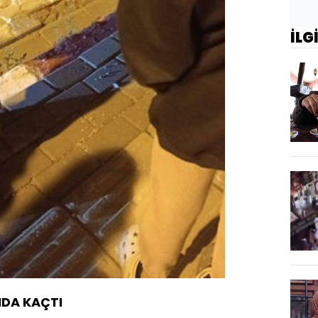
İLG
NDA KAÇTI