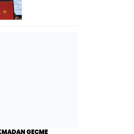
atama kararları
KMADAN GEÇME