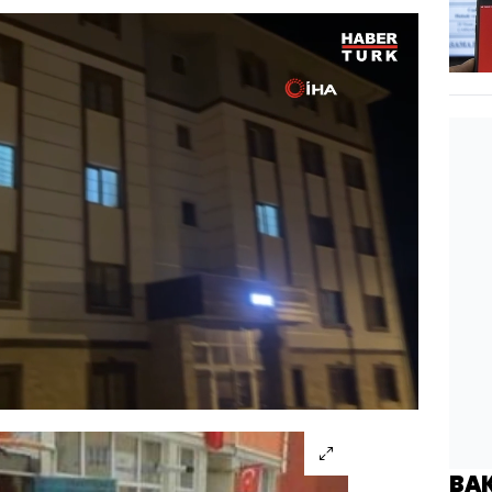
Oynatma
720
Hızı
BA