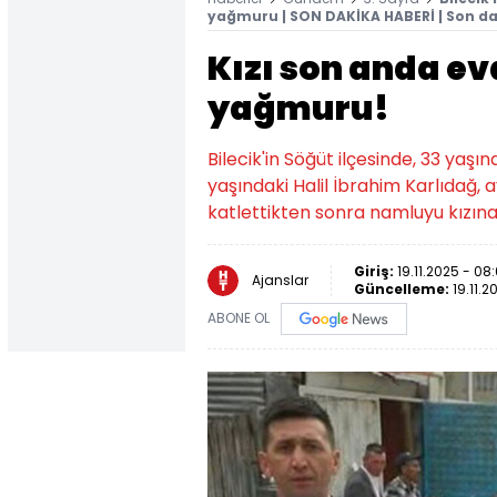
yağmuru | SON DAKİKA HABERİ | Son da
Kızı son anda ev
yağmuru!
Bilecik'in Söğüt ilçesinde, 33 yaşın
yaşındaki Halil İbrahim Karlıdağ, a
katlettikten sonra namluyu kızına
Giriş:
19.11.2025 - 08
Ajanslar
Güncelleme:
19.11.2
ABONE OL