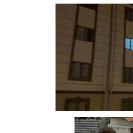
Yüklendi
:
25.22%
Sesi
Aç