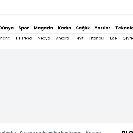
Dünya
Spor
Magazin
Kadın
Sağlık
Yazılar
Teknolo
İnanç
HT Trend
Medya
Ankara
Teyit
İstanbul
Ege
Çevre
 haberleri: Kızı son anda evden kaçtı ama... Kurşun