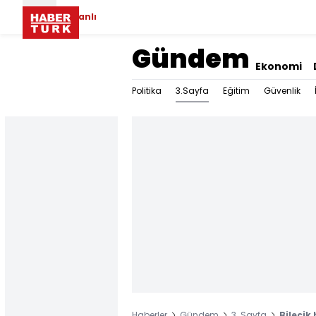
Canlı
Gündem
Ekonomi
3.Sayfa
Politika
Eğitim
Güvenlik
Haberler
Gündem
3. Sayfa
Bilecik