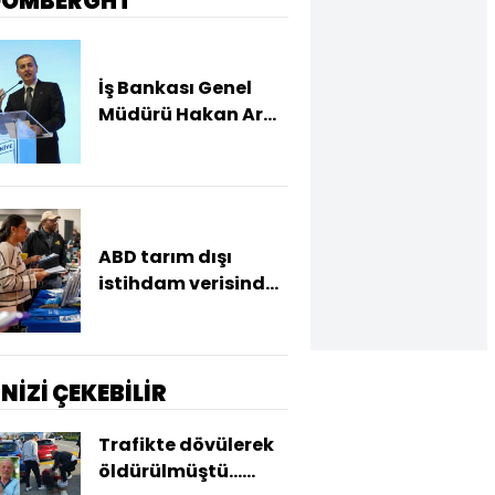
OOMBERGHT
İş Bankası Genel
Müdürü Hakan Aran
görevden ayrılıyor
ABD tarım dışı
istihdam verisinde
negatif sürpriz
İNİZİ ÇEKEBİLİR
Trafikte dövülerek
öldürülmüştü...