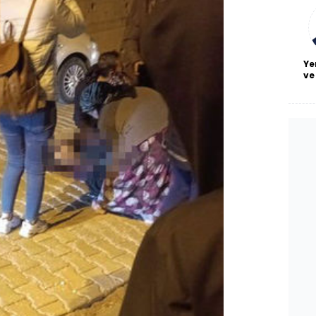
bl
Ye
ve