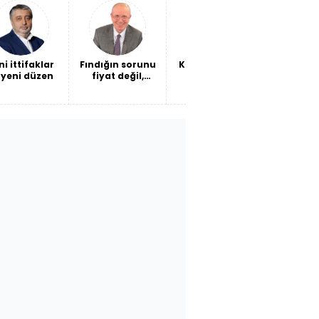
oke ettirdi!
maliyeti mi?
ni ittifaklar
Fındığın sorunu
Kendi barışına
Ceuta'da
 yeni düzen
fiyat değil,
ateş etmek
Ceuta
verimlilik
son