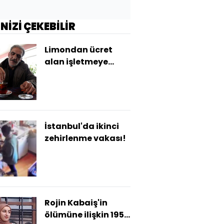
İNİZİ ÇEKEBİLİR
Limondan ücret
alan işletmeye
ceza!
İstanbul'da ikinci
zehirlenme vakası!
Rojin Kabaiş'in
ölümüne ilişkin 195