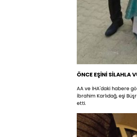
ÖNCE EŞİNİ SİLAHLA 
AA ve İHA'daki habere gö
İbrahim Karlıdağ, eşi Büş
etti.