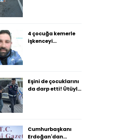
Kanseri yendi caniyi
yenemedi!
4 çocuğa kemerle
işkenceyi
kameraya aldı
Eşini de çocuklarını
da darp etti! Ütüyle
dehşet!
Cumhurbaşkanı
Erdoğan'dan