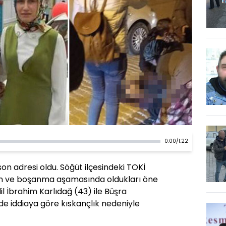
0:00
/
1:22
 son adresi oldu. Söğüt ilçesindeki TOKİ
n ve boşanma aşamasında oldukları öne
il İbrahim Karlıdağ (43) ile Büşra
inde iddiaya göre kıskançlık nedeniyle