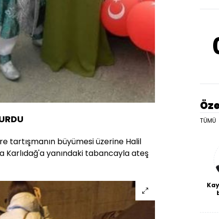
Öze
VURDU
TÜMÜ
re tartışmanın büyümesi üzerine Halil
ra Karlıdağ'a yanındaki tabancayla ateş
Kay
De
haf
a