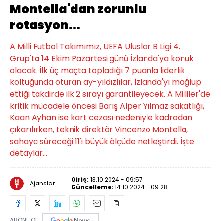
Montella'dan zorunlu
rotasyon...
A Milli Futbol Takımımız, UEFA Uluslar B Ligi 4.
Grup'ta 14 Ekim Pazartesi günü İzlanda'ya konuk
olacak. İlk üç maçta topladığı 7 puanla liderlik
koltuğunda oturan ay-yıldızlılar, İzlanda'yı mağlup
ettiği takdirde ilk 2 sırayı garantileyecek. A Milliler'de
kritik mücadele öncesi Barış Alper Yılmaz sakatlığı,
Kaan Ayhan ise kart cezası nedeniyle kadrodan
çıkarılırken, teknik direktör Vincenzo Montella,
sahaya süreceği 11'i büyük ölçüde netleştirdi. İşte
detaylar...
Giriş:
13.10.2024 - 09:57
Ajanslar
Güncelleme:
14.10.2024 - 09:28
ABONE OL