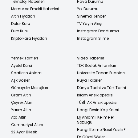
Teknoloji Haberleri
Hava Durumu
Memur ve Emekli Haberleri
Yol Durumu
Altın Fiyatları
Sinema Rehberi
Dolar Kuru
TV Yayın Akışı
Euro Kuru
Instagram Dondurma
Kripto Para Fiyatları
Instagram Silme
Yemek Tarifleri
Video Haberler
Ayetel Kürsi
TDK Sözlük Anlamları
Saatlerin Anlamı
Üniversite Taban Puanları
Aşk Sözleri
Rüya Tabirleri
Günaydın Mesajları
Dünya Tarihi ve Türk Tarihi
Gram Altın
İslam Ansiklopedisi
Çeyrek Altın
TÜBİTAK Ansiklopedisi
Yarım Altın
Hangi Besin Kaç Kalori
Ata Altın
Eş Anlamlı Kelimeler
Sözlüğü
Cumhuriyet Altını
Hangi Kelime Nasıl Yazılır?
22 Ayar Bilezik
En Güzel Sözler