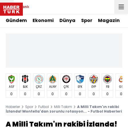
Canlı
Gündem
Ekonomi
Dünya
Spor
Magazin
ASF
BJK
ÇRZ
ALNY
ÇFK
EFK
EYP
FB
GS
0
0
0
0
0
0
0
0
0
Haberler
Spor
Futbol
Milli Takım
A Milli Takım'ın rakibi
İzlanda! Montella'dan zorunlu rotasyon... - Futbol Haberleri
A Milli Takım'ın rakibi İzlanda!