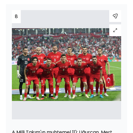
8
A Milli Takım'ın muhtemel 11'i: Uğurcan, Mert