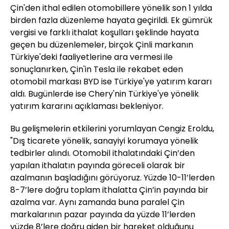
Çin'den ithal edilen otomobillere yönelik son 1 yılda
birden fazla düzenleme hayata geçirildi. Ek gümrük
vergisi ve farklı ithalat koşulları şeklinde hayata
geçen bu düzenlemeler, birçok Çinli markanın
Türkiye'deki faaliyetlerine ara vermesi ile
sonuçlanırken, Çin'in Tesla ile rekabet eden
otomobil markası BYD ise Türkiye'ye yatırım kararı
aldı. Bugünlerde ise Chery'nin Türkiye'ye yönelik
yatırım kararını açıklaması bekleniyor.
Bu gelişmelerin etkilerini yorumlayan Cengiz Eroldu,
"Dış ticarete yönelik, sanayiyi korumaya yönelik
tedbirler alındı. Otomobil ithalatındaki Çin’den
yapılan ithalatın payında göreceli olarak bir
azalmanın başladığını görüyoruz. Yüzde 10-11’lerden
8-7’lere doğru toplam ithalatta Çin’in payında bir
azalma var. Aynı zamanda buna paralel Çin
markalarının pazar payında da yüzde 11’lerden
yüzde 8’lere doğru giden bir hareket olduğunu