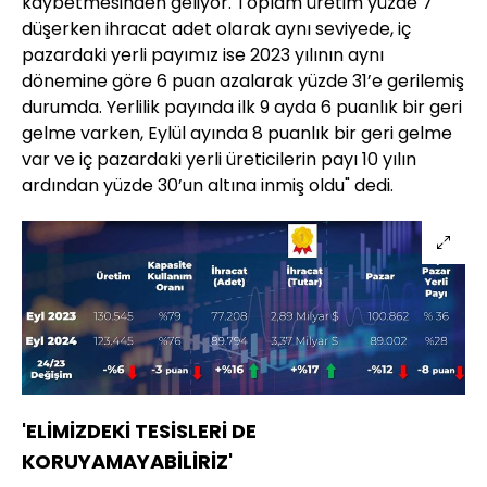
kaybetmesinden geliyor. Toplam üretim yüzde 7
düşerken ihracat adet olarak aynı seviyede, iç
pazardaki yerli payımız ise 2023 yılının aynı
dönemine göre 6 puan azalarak yüzde 31’e gerilemiş
durumda. Yerlilik payında ilk 9 ayda 6 puanlık bir geri
gelme varken, Eylül ayında 8 puanlık bir geri gelme
var ve iç pazardaki yerli üreticilerin payı 10 yılın
ardından yüzde 30’un altına inmiş oldu" dedi.
'ELİMİZDEKİ TESİSLERİ DE
KORUYAMAYABİLİRİZ'