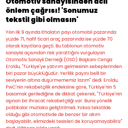
Otomotiv sanayisinden acil
önlem çağrısı! 'Sonumuz
tekstil gibi olmasın'
Yılın ilk 9 ayında ithalatın payı otomobil pazarında
yüzde 71, hafif ticari araç pazarında ise yüzde 70
olarak kayıtlara geçti. Bu tablonun otomotiv
sanayisi açısından risk yarattığını vurgulayan
Otomotiv Sanayii Derneği (OSD) Başkanı Cengiz
Eroldu, "Türkiye'ye yatırım gelmesinin sebeplerinden
biri pazar büyüklüğüdür. Yerlilik payını belli bir
seviyenin altına düşürmememiz lazım" dedi. Eroldu,
PwC'nin rekabetçilik endeksine göre, Türkiye'nin 5
basamak gerilediğine de dikkat çekerek, "Türkiye'nin
aşınan bir ihracat rekabetçiliği var. Buna yönelik
politikalar mutlaka geliştirilmeli. Yoksa tekstilde
olduğu gibi otomotivde de benzer bir akım
başlayabilir, elimizdeki tesisleri de koruyamayabiliriz"