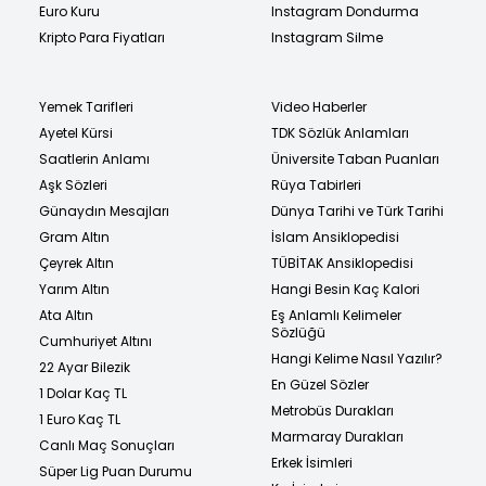
Euro Kuru
Instagram Dondurma
Kripto Para Fiyatları
Instagram Silme
Yemek Tarifleri
Video Haberler
Ayetel Kürsi
TDK Sözlük Anlamları
Saatlerin Anlamı
Üniversite Taban Puanları
Aşk Sözleri
Rüya Tabirleri
Günaydın Mesajları
Dünya Tarihi ve Türk Tarihi
Gram Altın
İslam Ansiklopedisi
Çeyrek Altın
TÜBİTAK Ansiklopedisi
Yarım Altın
Hangi Besin Kaç Kalori
Ata Altın
Eş Anlamlı Kelimeler
Sözlüğü
Cumhuriyet Altını
Hangi Kelime Nasıl Yazılır?
22 Ayar Bilezik
En Güzel Sözler
1 Dolar Kaç TL
Metrobüs Durakları
1 Euro Kaç TL
Marmaray Durakları
Canlı Maç Sonuçları
Erkek İsimleri
Süper Lig Puan Durumu