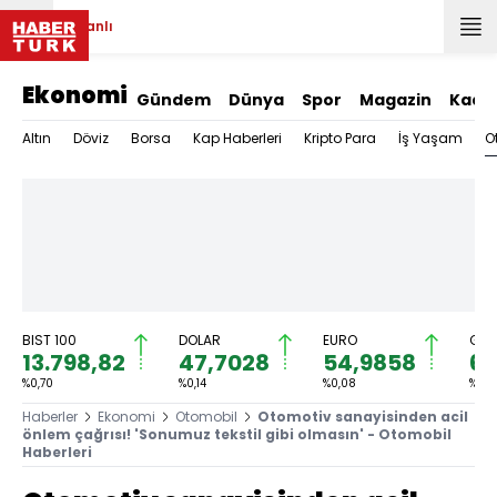
Canlı
Ekonomi
Gündem
Dünya
Spor
Magazin
Kadı
O
Altın
Döviz
Borsa
Kap Haberleri
Kripto Para
İş Yaşam
BIST 100
DOLAR
EURO
GRA
13.798,82
47,7028
54,9858
6.
%0,70
%0,14
%0,08
%0,4
Haberler
Ekonomi
Otomobil
Otomotiv sanayisinden acil
önlem çağrısı! 'Sonumuz tekstil gibi olmasın' - Otomobil
Haberleri