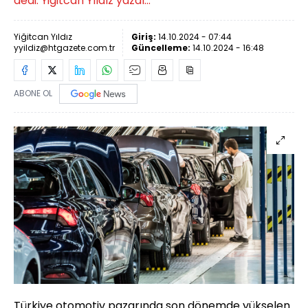
dedi. Yiğitcan Yıldız yazdı...
Yiğitcan Yıldız
Giriş:
14.10.2024 - 07:44
yyildiz@htgazete.com.tr
Güncelleme:
14.10.2024 - 16:48
ABONE OL
Türkiye otomotiv pazarında son dönemde yükselen