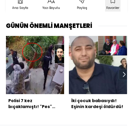
Ana Sayfa
Yazı Boyutu
Paylaş
Favoriler
GÜNÜN ÖNEMLİ MANŞETLERİ
Polisi 7 kez
İki çocuk babasıydı!
bıçaklamıştı! "Pes"
Eşinin kardeşi öldürdü!
dedirten ayrıntı ortaya
çıktı!