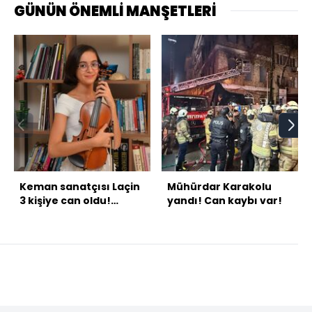
GÜNÜN ÖNEMLİ MANŞETLERİ
Keman sanatçısı Laçin
Mühürdar Karakolu
3 kişiye can oldu!
yandı! Can kaybı var!
Doğum gününde evlat
acısı!