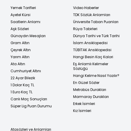
Yemek Tarifleri
Video Haberler
Ayetel Kürsi
TDK Sözlük Anlamları
Saatlerin Anlamı
Üniversite Taban Puanları
Aşk Sözleri
Rüya Tabirleri
Günaydın Mesajları
Dünya Tarihi ve Türk Tarihi
Gram Altın
İslam Ansiklopedisi
Çeyrek Altın
TÜBİTAK Ansiklopedisi
Yarım Altın
Hangi Besin Kaç Kalori
Ata Altın
Eş Anlamlı Kelimeler
Sözlüğü
Cumhuriyet Altını
Hangi Kelime Nasıl Yazılır?
22 Ayar Bilezik
En Güzel Sözler
1 Dolar Kaç TL
Metrobüs Durakları
1 Euro Kaç TL
Marmaray Durakları
Canlı Maç Sonuçları
Erkek İsimleri
Süper Lig Puan Durumu
Kız İsimleri
Atasözleri ve Anlamları