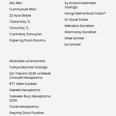
Ata Altın
Eş Anlamlı Kelimeler
Sözlüğü
Cumhuriyet Altını
Hangi Kelime Nasıl Yazılır?
22 Ayar Bilezik
En Güzel Sözler
1 Dolar Kaç TL
Metrobüs Durakları
1 Euro Kaç TL
Marmaray Durakları
Canlı Maç Sonuçları
Erkek İsimleri
Süper Lig Puan Durumu
Kız İsimleri
Atasözleri ve Anlamları
Türkçe Deyimler Sözlüğü
Çin Takvimi 2026 ve Bebek
Cinsiyeti Hesaplama
İETT Sefer Saatleri
Gebelik Hesaplama
Yükselen Burç Hesaplama
2026
Yüzde Hesaplama
Geçmiş Döviz Fiyatları