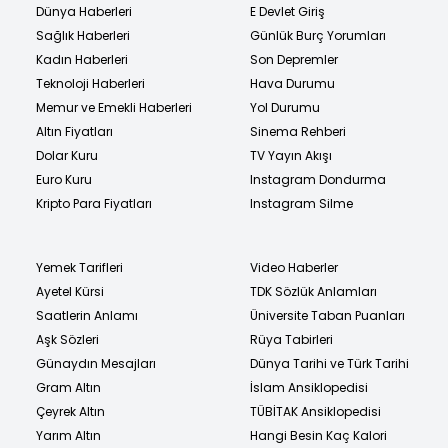
Dünya Haberleri
E Devlet Giriş
Sağlık Haberleri
Günlük Burç Yorumları
Kadın Haberleri
Son Depremler
Teknoloji Haberleri
Hava Durumu
Memur ve Emekli Haberleri
Yol Durumu
Altın Fiyatları
Sinema Rehberi
Dolar Kuru
TV Yayın Akışı
Euro Kuru
Instagram Dondurma
Kripto Para Fiyatları
Instagram Silme
Yemek Tarifleri
Video Haberler
Ayetel Kürsi
TDK Sözlük Anlamları
Saatlerin Anlamı
Üniversite Taban Puanları
Aşk Sözleri
Rüya Tabirleri
Günaydın Mesajları
Dünya Tarihi ve Türk Tarihi
Gram Altın
İslam Ansiklopedisi
Çeyrek Altın
TÜBİTAK Ansiklopedisi
Yarım Altın
Hangi Besin Kaç Kalori