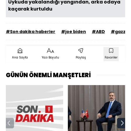
Uykuda yakalandığı yangından, arka odaya
kaçarak kurtuldu
#Son dakika haberler
#joe biden
#ABD
#gazze
Ana Sayfa
Yazı Boyutu
Paylaş
Favoriler
GÜNÜN ÖNEMLİ MANŞETLERİ