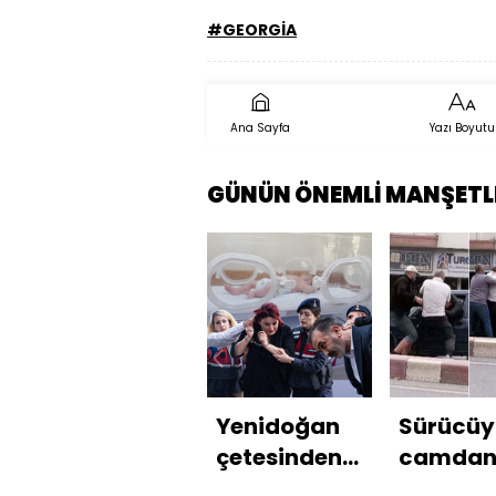
#GEORGİA
Ana Sayfa
Yazı Boyutu
GÜNÜN ÖNEMLİ MANŞETL
Yenidoğan
Sürücüy
çetesinden
camda
savcıya
çıkarıp