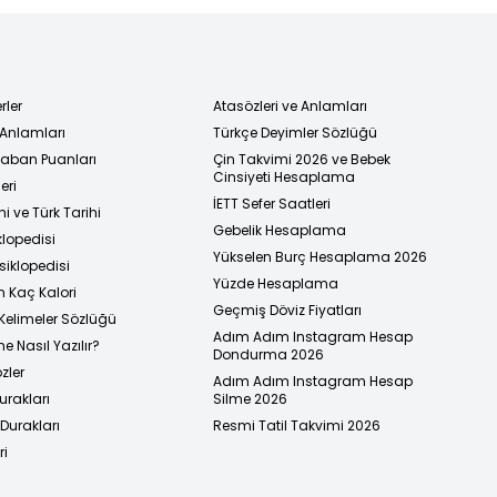
rler
Atasözleri ve Anlamları
 Anlamları
Türkçe Deyimler Sözlüğü
 Taban Puanları
Çin Takvimi 2026 ve Bebek
Cinsiyeti Hesaplama
eri
İETT Sefer Saatleri
i ve Türk Tarihi
Gebelik Hesaplama
klopedisi
Yükselen Burç Hesaplama 2026
siklopedisi
Yüzde Hesaplama
n Kaç Kalori
Geçmiş Döviz Fiyatları
Kelimeler Sözlüğü
Adım Adım Instagram Hesap
e Nasıl Yazılır?
Dondurma 2026
zler
Adım Adım Instagram Hesap
urakları
Silme 2026
urakları
Resmi Tatil Takvimi 2026
ri