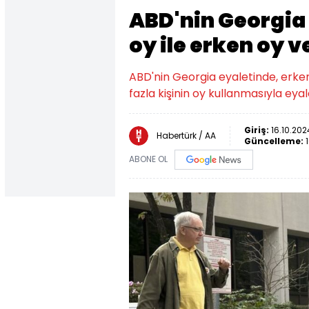
ABD'nin Georgia 
oy ile erken oy 
ABD'nin Georgia eyaletinde, erk
fazla kişinin oy kullanmasıyla eyal
Giriş:
16.10.202
Habertürk / AA
Güncelleme:
ABONE OL