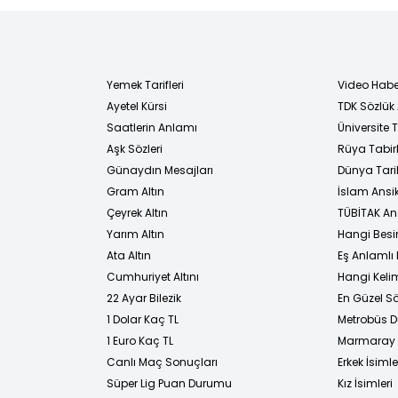
Yemek Tarifleri
Video Habe
Ayetel Kürsi
TDK Sözlük
i
Saatlerin Anlamı
Üniversite
Aşk Sözleri
Rüya Tabirl
Günaydın Mesajları
Dünya Tarih
Gram Altın
İslam Ansi
Çeyrek Altın
TÜBİTAK An
Yarım Altın
Hangi Besi
Ata Altın
Eş Anlamlı 
Cumhuriyet Altını
Hangi Kelim
22 Ayar Bilezik
En Güzel Sö
1 Dolar Kaç TL
Metrobüs D
1 Euro Kaç TL
Marmaray D
Canlı Maç Sonuçları
Erkek İsimle
Süper Lig Puan Durumu
Kız İsimleri