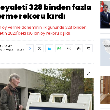
eyaleti 328 binden fazla
verme rekoru kırdı
en oy verme döneminin ilk gününde 328 binden
etin 2020'deki 136 bin oy rekoru aşıldı.
4 - 14:47
16.10.2024 - 14:47