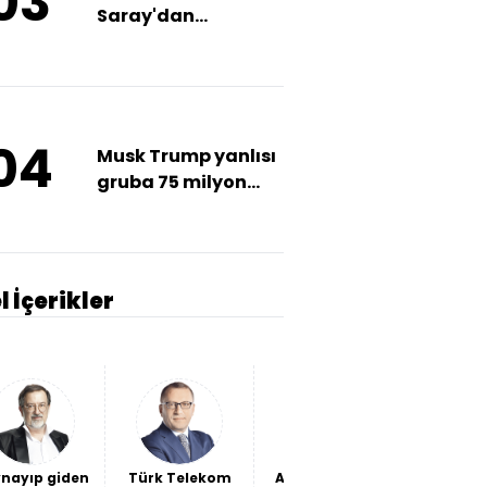
03
Saray'dan
ayrıldıktan sonra
Putin'le konuştu
mu?
04
Musk Trump yanlısı
gruba 75 milyon
dolar bağışlamış
l İçerikler
nayıp giden
Türk Telekom
Ağa Camii'nin
Beşikta