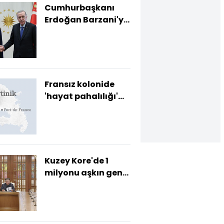
Cumhurbaşkanı
Erdoğan Barzani'yi
kabul etti
Fransız kolonide
'hayat pahalılığı'
ayaklanması
Kuzey Kore'de 1
milyonu aşkın genç
orduya katılmak
için hazır