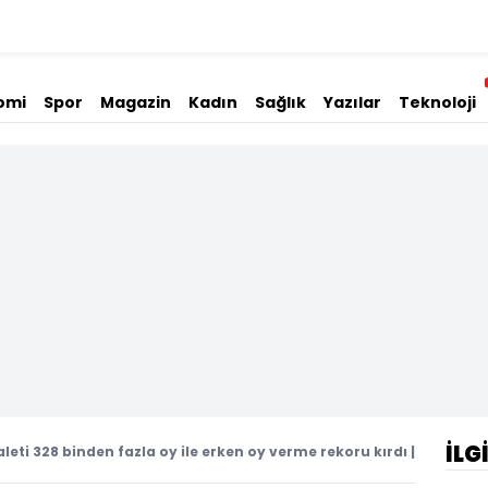
omi
Spor
Magazin
Kadın
Sağlık
Yazılar
Teknoloji
İLG
eti 328 binden fazla oy ile erken oy verme rekoru kırdı |