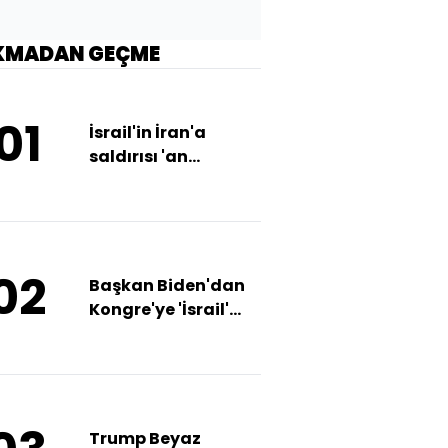
KMADAN GEÇME
01
İsrail'in İran'a
saldırısı 'an
meselesi'
02
Başkan Biden'dan
Kongre'ye 'İsrail'
bilgilendirmesi
Trump Beyaz