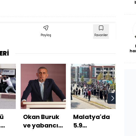
De
haf
a
bl
Paylaş
Favoriler
ha
ERİ
ü
Okan Buruk
Malatya'da
Dep
n
ve yabancı
5.9
canl
sınırı için
büyüklüğünde
yay