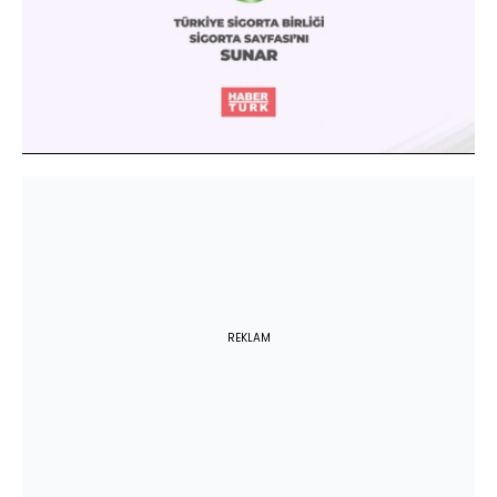
Yüklendi
:
1.49%
Sesi
Oynatma
Aç
Hızı
REKLAM