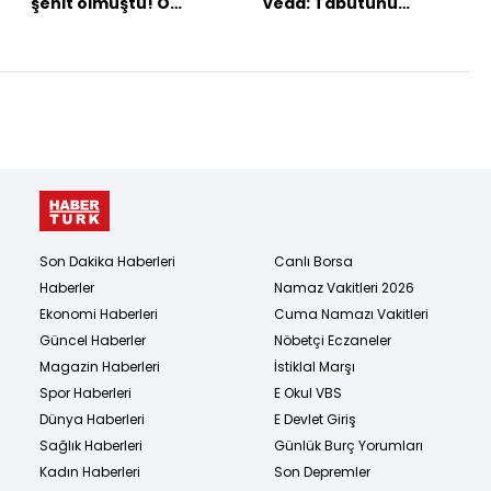
şehit olmuştu! O
veda: Tabutunu
terörist yakalandı!
kadınlar omuzladı
Son Dakika Haberleri
Canlı Borsa
Haberler
Namaz Vakitleri 2026
Ekonomi Haberleri
Cuma Namazı Vakitleri
Güncel Haberler
Nöbetçi Eczaneler
Magazin Haberleri
İstiklal Marşı
Spor Haberleri
E Okul VBS
Dünya Haberleri
E Devlet Giriş
Sağlık Haberleri
Günlük Burç Yorumları
Kadın Haberleri
Son Depremler