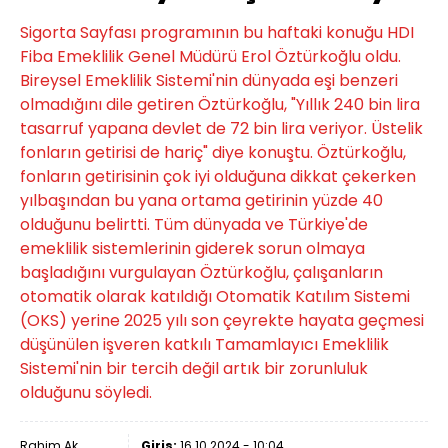
Sigorta Sayfası programının bu haftaki konuğu HDI
Fiba Emeklilik Genel Müdürü Erol Öztürkoğlu oldu.
Bireysel Emeklilik Sistemi'nin dünyada eşi benzeri
olmadığını dile getiren Öztürkoğlu, "Yıllık 240 bin lira
tasarruf yapana devlet de 72 bin lira veriyor. Üstelik
fonların getirisi de hariç" diye konuştu. Öztürkoğlu,
fonların getirisinin çok iyi olduğuna dikkat çekerken
yılbaşından bu yana ortama getirinin yüzde 40
olduğunu belirtti. Tüm dünyada ve Türkiye'de
emeklilik sistemlerinin giderek sorun olmaya
başladığını vurgulayan Öztürkoğlu, çalışanların
otomatik olarak katıldığı Otomatik Katılım Sistemi
(OKS) yerine 2025 yılı son çeyrekte hayata geçmesi
düşünülen işveren katkılı Tamamlayıcı Emeklilik
Sistemi'nin bir tercih değil artık bir zorunluluk
olduğunu söyledi.
Rahim Ak
Giriş:
16.10.2024 - 10:04