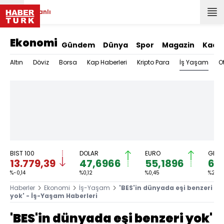
Canlı
Ekonomi
Gündem
Dünya
Spor
Magazin
Kadı
İş Yaşam
Altın
Döviz
Borsa
Kap Haberleri
Kripto Para
O
BIST 100
DOLAR
EURO
GRAM
13.779,39
47,6966
55,1896
6.
%-0,14
%0,12
%0,45
%2,59
Haberler
Ekonomi
İş-Yaşam
'BES'in dünyada eşi benzeri
yok' - İş-Yaşam Haberleri
'BES'in dünyada eşi benzeri yok'