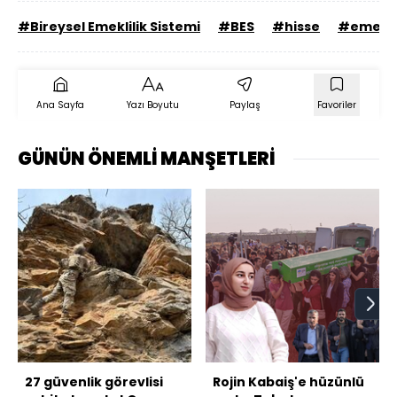
#Bireysel Emeklilik Sistemi
#BES
#hisse
#emeklil
Ana Sayfa
Yazı Boyutu
Paylaş
Favoriler
GÜNÜN ÖNEMLİ MANŞETLERİ
27 güvenlik görevlisi
Rojin Kabaiş'e hüzünlü