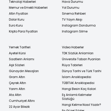
Teknoloji Haberleri
Hava Durumu
Memur ve Emekli Haberleri
Yol Durumu
Altın Fiyatları
Sinema Rehberi
Dolar Kuru
TV Yayın Akışı
Euro Kuru
Instagram Dondurma
Kripto Para Fiyatları
Instagram Silme
Yemek Tarifleri
Video Haberler
Ayetel Kürsi
TDK Sözlük Anlamları
Saatlerin Anlamı
Üniversite Taban Puanları
Aşk Sözleri
Rüya Tabirleri
Günaydın Mesajları
Dünya Tarihi ve Türk Tarihi
Gram Altın
İslam Ansiklopedisi
Çeyrek Altın
TÜBİTAK Ansiklopedisi
Yarım Altın
Hangi Besin Kaç Kalori
Ata Altın
Eş Anlamlı Kelimeler
Sözlüğü
Cumhuriyet Altını
Hangi Kelime Nasıl Yazılır?
22 Ayar Bilezik
En Güzel Sözler