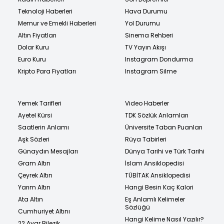
Teknoloji Haberleri
Hava Durumu
Memur ve Emekli Haberleri
Yol Durumu
Altın Fiyatları
Sinema Rehberi
Dolar Kuru
TV Yayın Akışı
Euro Kuru
Instagram Dondurma
Kripto Para Fiyatları
Instagram Silme
Yemek Tarifleri
Video Haberler
Ayetel Kürsi
TDK Sözlük Anlamları
Saatlerin Anlamı
Üniversite Taban Puanları
Aşk Sözleri
Rüya Tabirleri
Günaydın Mesajları
Dünya Tarihi ve Türk Tarihi
Gram Altın
İslam Ansiklopedisi
Çeyrek Altın
TÜBİTAK Ansiklopedisi
Yarım Altın
Hangi Besin Kaç Kalori
Ata Altın
Eş Anlamlı Kelimeler
Sözlüğü
Cumhuriyet Altını
Hangi Kelime Nasıl Yazılır?
22 Ayar Bilezik