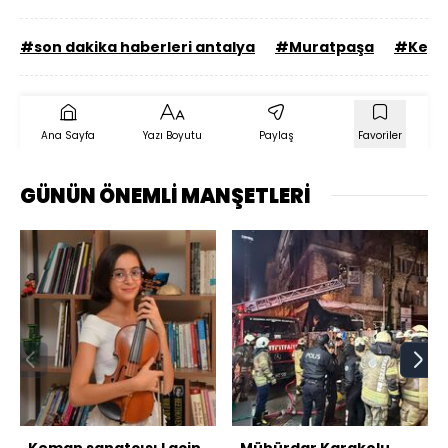
#son dakika haberleri antalya
#Muratpaşa
#Kepe
Ana Sayfa
Yazı Boyutu
Paylaş
Favoriler
GÜNÜN ÖNEMLİ MANŞETLERİ
Keman sanatçısı Laçin
Mühürdar Karakolu