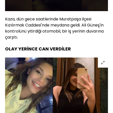
10.80%
Sesi
Oynatma
480
Aç
Hızı
Kaza, dün gece saatlerinde Muratpaşa ilçesi
Kızılırmak Caddesi'nde meydana geldi. Ali Güneş'in
kontrolünü yitirdiği otomobil, bir iş yerinin duvarına
çarptı.
OLAY YERİNCE CAN VERDİLER