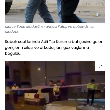
Merve Sude Madaslı'nın annesi Fatoş ve babası Enver
Madaslı
Sabah saatlerinde Adli Tıp Kurumu bahçesine gelen
gençlerin ailesi ve arkadaşları, göz yaşlarına
boğuldu.