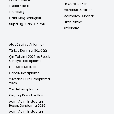
En Güzel Sözler
1 Dolar Kaç TL
Metrobüs Durakları
1 Euro Kaç TL
Marmaray Durakları
Canlı Maç Sonuçları
Erkek İsimleri
Süper Lig Puan Durumu
Kız İsimleri
Atasözleri ve Anlamları
Türkçe Deyimler Sözlüğü
Çin Takvimi 2026 ve Bebek
Cinsiyeti Hesaplama
İETT Sefer Saatleri
Gebelik Hesaplama
Yükselen Burç Hesaplama
2026
Yüzde Hesaplama
Geçmiş Döviz Fiyatları
Adım Adım Instagram
Hesap Dondurma 2026
Adım Adım Instagram