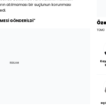
arın atılmaması bir suçlunun korunması
edi.
AMESİ GÖNDERİLDİ"
Öze
TÜMÜ
Kay
REKLAM
De
haf
a
bl
açı