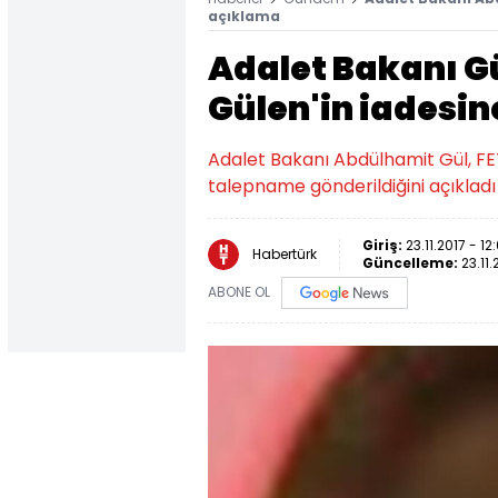
açıklama
Adalet Bakanı G
Gülen'in iadesin
Adalet Bakanı Abdülhamit Gül, FET
talepname gönderildiğini açıkladı
Giriş:
23.11.2017 - 12
Habertürk
Güncelleme:
23.11.
ABONE OL