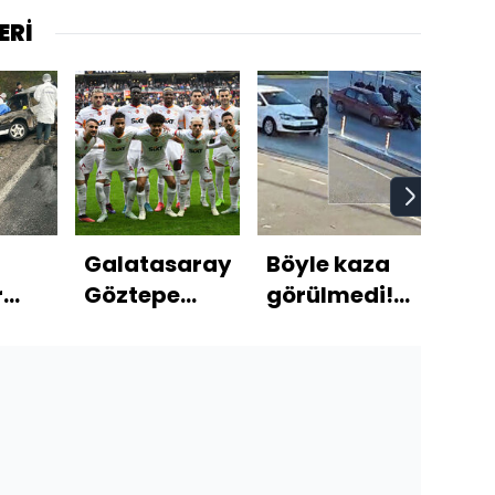
ERİ
Galatasaray'ın
Böyle kaza
İngi
r
Göztepe
görülmedi!
dev
nan
maçı ilk 11'i!
Yaya
Osi
lden
geçidinde 2
ısra
ı!
araç çarptı!