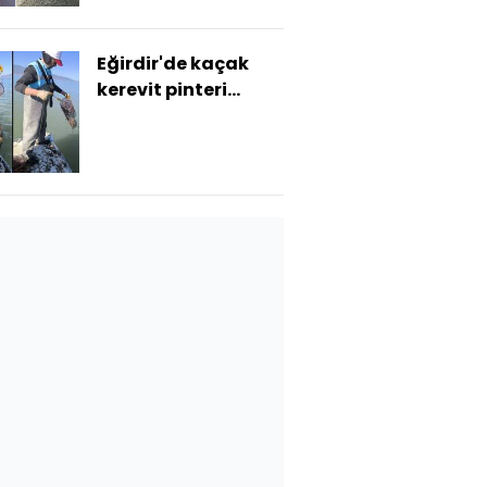
Eğirdir'de kaçak
kerevit pinteri
bulundu