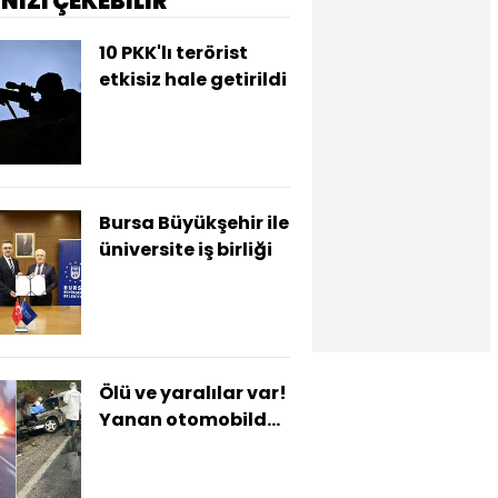
İNİZİ ÇEKEBİLİR
10 PKK'lı terörist
etkisiz hale getirildi
Bursa Büyükşehir ile
üniversite iş birliği
Ölü ve yaralılar var!
Yanan otomobilden
çıkamadı!