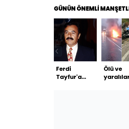
GÜNÜN ÖNEMLİ MANŞETL
Ferdi
Ölü ve
Tayfur'a
yaralıla
veda günü
var! Ya
otomobi
çıkamad