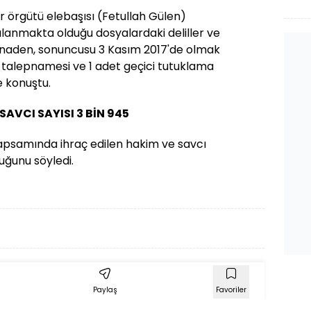
çö
ör örgütü elebaşısı (Fetullah Gülen)
lanmakta olduğu dosyalardaki deliller ve
inaden, sonuncusu 3 Kasım 2017'de olmak
 talepnamesi ve 1 adet geçici tutuklama
ye konuştu.
SAVCI SAYISI 3 BİN 945
apsamında ihraç edilen hakim ve savcı
duğunu söyledi.
Paylaş
Favoriler