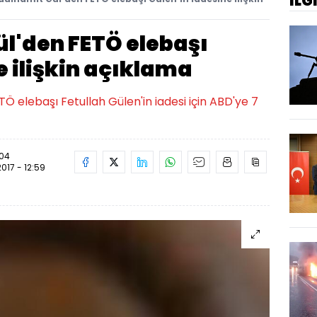
İLG
ül'den FETÖ elebaşı
e ilişkin açıklama
Ö elebaşı Fetullah Gülen'in iadesi için ABD'ye 7
:04
2017 - 12:59