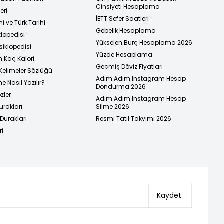
Cinsiyeti Hesaplama
eri
İETT Sefer Saatleri
i ve Türk Tarihi
Gebelik Hesaplama
klopedisi
Yükselen Burç Hesaplama 2026
siklopedisi
Yüzde Hesaplama
n Kaç Kalori
Geçmiş Döviz Fiyatları
Kelimeler Sözlüğü
Adım Adım Instagram Hesap
e Nasıl Yazılır?
Dondurma 2026
zler
Adım Adım Instagram Hesap
urakları
Silme 2026
urakları
Resmi Tatil Takvimi 2026
ri
Kaydet