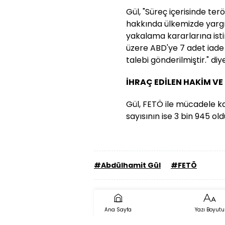
Gül, "Süreç içerisinde ter
hakkında ülkemizde yargı
yakalama kararlarına ist
üzere ABD'ye 7 adet iade
talebi gönderilmiştir." di
İHRAÇ EDİLEN HAKİM VE 
Gül, FETÖ ile mücadele k
sayısının ise 3 bin 945 ol
#Abdülhamit Gül
#FETÖ
Ana Sayfa
Yazı Boyutu