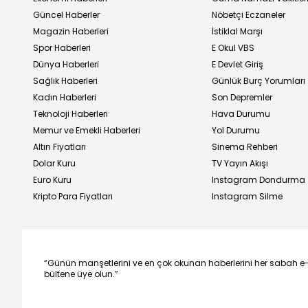
Güncel Haberler
Nöbetçi Eczaneler
Magazin Haberleri
İstiklal Marşı
Spor Haberleri
E Okul VBS
Dünya Haberleri
E Devlet Giriş
Sağlık Haberleri
Günlük Burç Yorumları
Kadın Haberleri
Son Depremler
Teknoloji Haberleri
Hava Durumu
Memur ve Emekli Haberleri
Yol Durumu
Altın Fiyatları
Sinema Rehberi
Dolar Kuru
TV Yayın Akışı
Euro Kuru
Instagram Dondurma
Kripto Para Fiyatları
Instagram Silme
“Günün manşetlerini ve en çok okunan haberlerini her sabah e
bültene üye olun.”