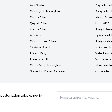
Aşk Sözleri
Rüya Tabirl
Günaydın Mesajları
Dünya Tarih
Gram Altın
İslam Ansi
Çeyrek Altın
TÜBİTAK An
Yarım Altın
Hangi Besi
Ata Altın
Eş Anlamlı 
Cumhuriyet Altını
Hangi Kelim
22 Ayar Bilezik
En Güzel Sö
1 Dolar Kaç TL
Metrobüs D
1 Euro Kaç TL
Marmaray D
Canlı Maç Sonuçları
Erkek İsimle
Süper Lig Puan Durumu
Kız İsimleri
-postanızdan takip etmek için