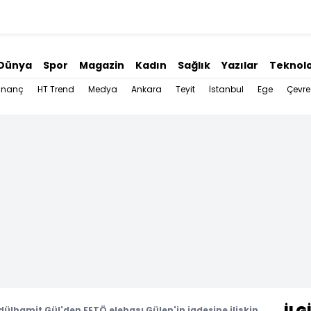
Dünya
Spor
Magazin
Kadın
Sağlık
Yazılar
Teknolo
İnanç
HT Trend
Medya
Ankara
Teyit
İstanbul
Ege
Çevre
ülhamit Gül'den FETÖ elebaşı Gülen'in iadesine ilişkin