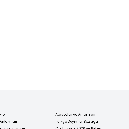
rler
Atasözleri ve Anlamları
 Anlamları
Türkçe Deyimler Sözlüğü
 Taban Puanları
Çin Takvimi 2026 ve Bebek