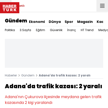
Canlı
Gündem
Ekonomi
Dünya
Spor
Magazin
Kadın
Politika
3.Sayfa
Eğitim
Güvenlik
İnanç
HT Trend
Medy
Haberler
Gündem
Adana'da trafik kazası: 2 yaralı
Adana'da trafik kazası: 2 yaralı
Adana'nın Çukurova ilçesinde meydana gelen trafik
kazasında 2 kişi yaralandı