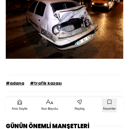
Yüklendi
:
57.62%
Sesi
Oynatma
720
Aç
Hızı
#adana
#trafik kazası
Ana Sayfa
Yazı Boyutu
Paylaş
Favoriler
GÜNÜN ÖNEMLİ MANŞETLERİ