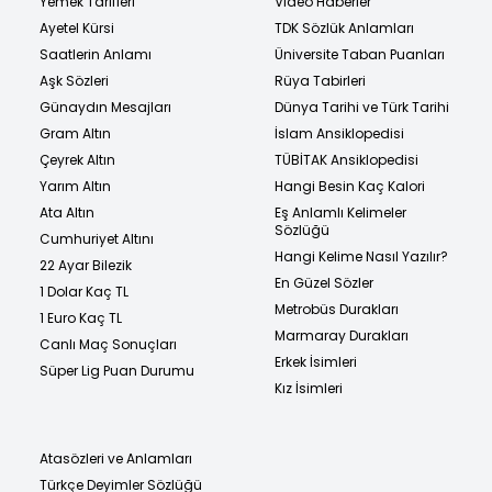
Yemek Tarifleri
Video Haberler
Ayetel Kürsi
TDK Sözlük Anlamları
Saatlerin Anlamı
Üniversite Taban Puanları
Aşk Sözleri
Rüya Tabirleri
Günaydın Mesajları
Dünya Tarihi ve Türk Tarihi
Gram Altın
İslam Ansiklopedisi
Çeyrek Altın
TÜBİTAK Ansiklopedisi
Yarım Altın
Hangi Besin Kaç Kalori
Ata Altın
Eş Anlamlı Kelimeler
Sözlüğü
Cumhuriyet Altını
Hangi Kelime Nasıl Yazılır?
22 Ayar Bilezik
En Güzel Sözler
1 Dolar Kaç TL
Metrobüs Durakları
1 Euro Kaç TL
Marmaray Durakları
Canlı Maç Sonuçları
Erkek İsimleri
Süper Lig Puan Durumu
Kız İsimleri
Atasözleri ve Anlamları
Türkçe Deyimler Sözlüğü