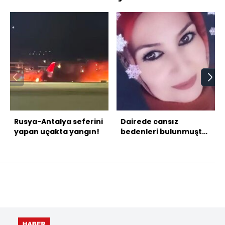
Rusya-Antalya seferini
Dairede cansız
yapan uçakta yangın!
bedenleri bulunmuştu!
Şüpheli koca serbest