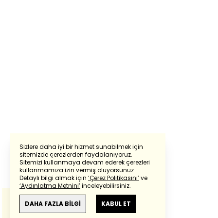
Sizlere daha iyi bir hizmet sunabilmek için
sitemizde çerezlerden faydalanıyoruz.
Sitemizi kullanmaya devam ederek çerezleri
Powered by
Translate
kullanmamıza izin vermiş oluyorsunuz.
Detaylı bilgi almak için
‘Çerez Politikasını’
ve
‘Aydınlatma Metnini’
inceleyebilirsiniz.
Bu çeviride
Google Translete
kullanılmıştır.
Anlam ve çeviri hatalarından
haberturk.com
DAHA FAZLA BİLGİ
KABUL ET
sorumlu değildir.