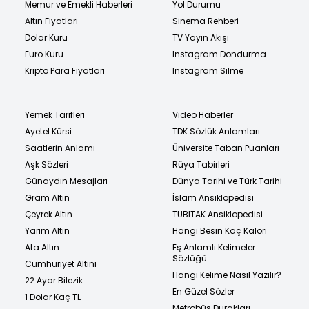
Memur ve Emekli Haberleri
Yol Durumu
Altın Fiyatları
Sinema Rehberi
Dolar Kuru
TV Yayın Akışı
Euro Kuru
Instagram Dondurma
Kripto Para Fiyatları
Instagram Silme
Yemek Tarifleri
Video Haberler
Ayetel Kürsi
TDK Sözlük Anlamları
Saatlerin Anlamı
Üniversite Taban Puanları
Aşk Sözleri
Rüya Tabirleri
Günaydın Mesajları
Dünya Tarihi ve Türk Tarihi
Gram Altın
İslam Ansiklopedisi
Çeyrek Altın
TÜBİTAK Ansiklopedisi
Yarım Altın
Hangi Besin Kaç Kalori
Ata Altın
Eş Anlamlı Kelimeler
Sözlüğü
Cumhuriyet Altını
Hangi Kelime Nasıl Yazılır?
22 Ayar Bilezik
En Güzel Sözler
1 Dolar Kaç TL
Metrobüs Durakları