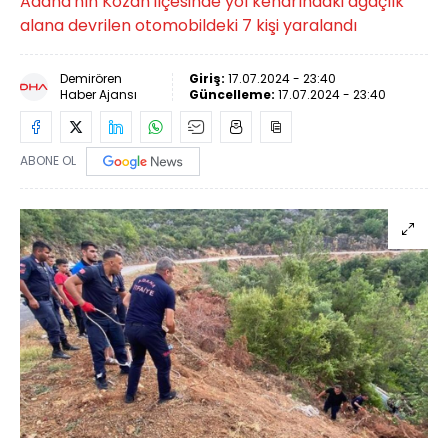
Adana'nın Kozan ilçesinde yol kenarındaki ağaçlık
alana devrilen otomobildeki 7 kişi yaralandı
Demirören
Giriş:
17.07.2024 - 23:40
Haber Ajansı
Güncelleme:
17.07.2024 - 23:40
ABONE OL