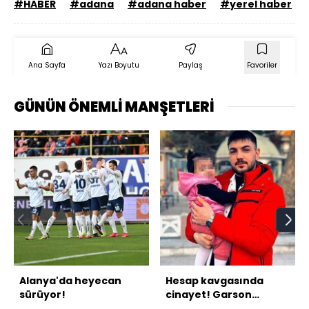
#HABER
#adana
#adana haber
#yerel haber
Ana Sayfa
Yazı Boyutu
Paylaş
Favoriler
GÜNÜN ÖNEMLİ MANŞETLERİ
Alanya'da heyecan
Hesap kavgasında
sürüyor!
cinayet! Garson
canından oldu!