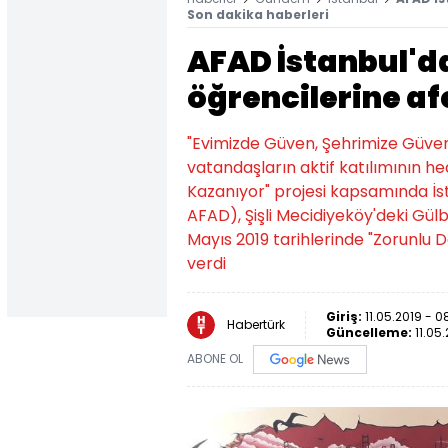
Son dakika haberleri
AFAD İstanbul'd
öğrencilerine afe
"Evimizde Güven, Şehrimize Güven"
vatandaşların aktif katılımının hed
Kazanıyor" projesi kapsamında İst
AFAD), Şişli Mecidiyeköy'deki Gülb
Mayıs 2019 tarihlerinde "Zorunlu 
verdi
Giriş:
11.05.2019 - 0
Habertürk
Güncelleme:
11.05
ABONE OL