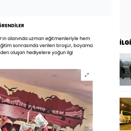
ĞRENDİLER
D’ın alanında uzman eğitmenleriyle hem
İLG
ğitim sonrasında verilen broşür, boyama
den oluşan hediyelere yoğun ilgi