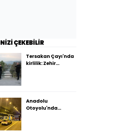
İNİZİ ÇEKEBİLİR
Tersakan Çayı'nda
kirlilik: Zehir
taşıyor!
Anadolu
Otoyolu'nda
zincirleme kaza: 14
yaralı