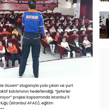
ze Güven” sloganıyla yola çıkan ve yurt
tif katılımının hedeflendiği, “Şehirler
anıyor” projesi kapsamında İstanbul İl
lüğü (İstanbul AFAD), eğitim
or.