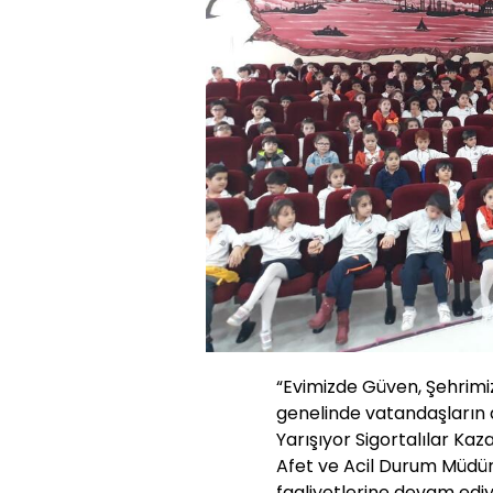
“Evimizde Güven, Şehrimi
genelinde vatandaşların ak
Yarışıyor Sigortalılar Kaz
Afet ve Acil Durum Müdür
faaliyetlerine devam ediy