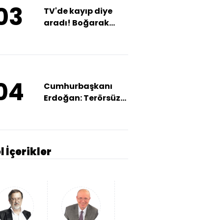
03
TV'de kayıp diye
aradı! Boğarak
katletti!
04
Cumhurbaşkanı
Erdoğan: Terörsüz
Türkiye hedefine az
kaldı
l İçerikler