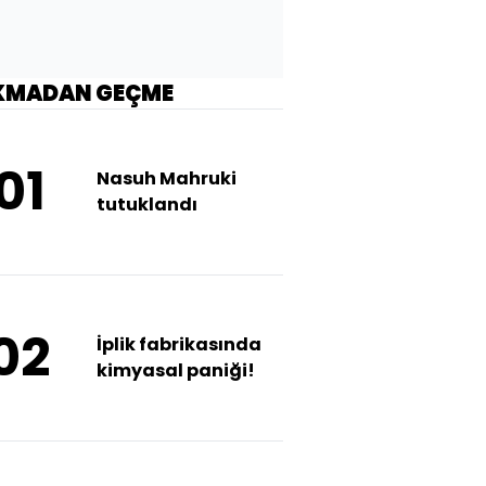
KMADAN GEÇME
01
Nasuh Mahruki
tutuklandı
02
İplik fabrikasında
kimyasal paniği!