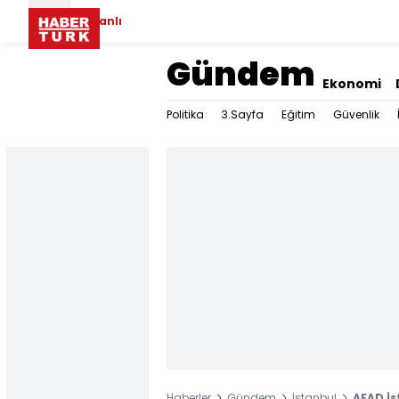
Canlı
Gündem
Ekonomi
Politika
3.Sayfa
Eğitim
Güvenlik
Haberler
Gündem
İstanbul
AFAD İs