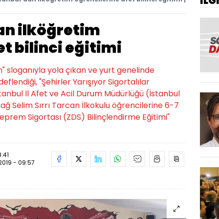
İLG
an ilköğretim
t bilinci eğitimi
 sloganıyla yola çıkan ve yurt genelinde
eflendiği, "Şehirler Yarışıyor Sigortalılar
anbul İl Afet ve Acil Durum Müdürlüğü (İstanbul
ağ Selim Sırrı Tarcan İlkokulu öğrencilerine 6-7
Deprem Sigortası (ZDS) Bilinçlendirme Eğitimi"
8:41
.2019 - 09:57