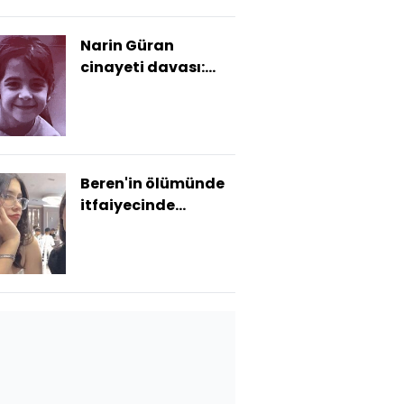
Narin Güran
cinayeti davası:
İletişim Tespit
Tutanağı'nda 4
dakika detayı
Beren'in ölümünde
itfaiyecinde
matara
savunması!