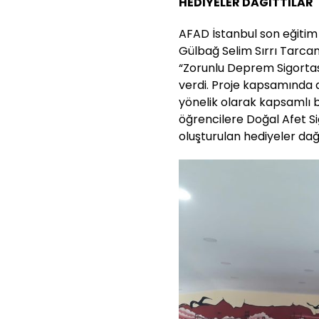
HEDİYELER DAĞITTILAR
AFAD İstanbul son eğitim 
Gülbağ Selim Sırrı Tarcan
“Zorunlu Deprem Sigortası
verdi. Proje kapsamında 
yönelik olarak kapsamlı b
öğrencilere Doğal Afet S
oluşturulan hediyeler dağı