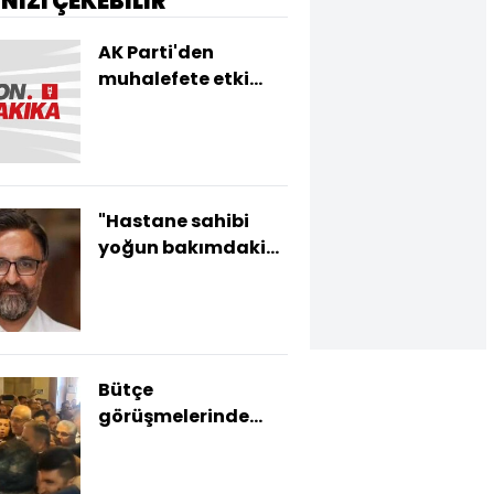
İNİZİ ÇEKEBİLİR
AK Parti'den
muhalefete etki
ajanlığı ziyareti
"Hastane sahibi
yoğun bakımdaki
kameraları
çıkarttı!"
Bütçe
görüşmelerinde
kayyum gerginliği