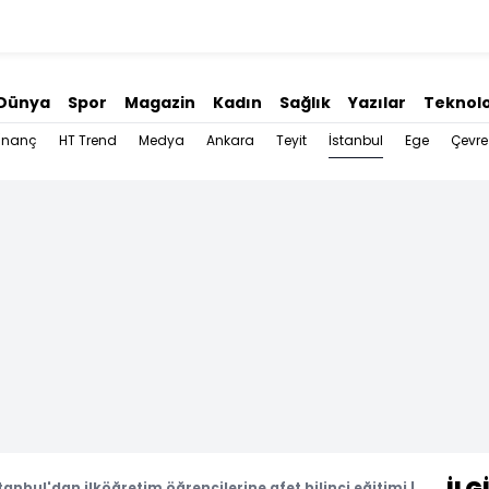
Dünya
Spor
Magazin
Kadın
Sağlık
Yazılar
Teknolo
İstanbul
İnanç
HT Trend
Medya
Ankara
Teyit
Ege
Çevre
tanbul'dan ilköğretim öğrencilerine afet bilinci eğitimi |