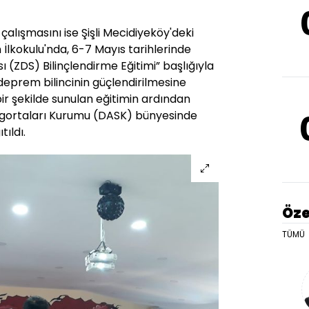
çalışmasını ise Şişli Mecidiyeköy'deki
 İlkokulu'nda, 6-7 Mayıs tarihlerinde
 (ZDS) Bilinçlendirme Eğitimi” başlığıyla
deprem bilincinin güçlendirilmesine
ir şekilde sunulan eğitimin ardından
igortaları Kurumu (DASK) bünyesinde
tıldı.
Öze
TÜMÜ