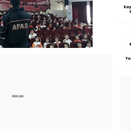
Kay
De
haf
a
bl
Ya
REKLAM