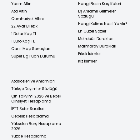
Yarım Altın
Hangi Besin Kaç Kalori
Ata Altın
Eş Anlamlı Kelimeler
Sözlüğü
Cumhuriyet Altını
Hangi Kelime Nasıl Yazılır?
22 Ayar Bilezik
En Güzel Sözler
1 Dolar Kaç TL
Metrobüs Durakları
1 Euro Kaç TL
Marmaray Durakları
Canlı Maç Sonuçları
Erkek İsimleri
Süper Lig Puan Durumu
Kız İsimleri
Atasözleri ve Anlamları
Türkçe Deyimler Sözlüğü
Çin Takvimi 2026 ve Bebek
Cinsiyeti Hesaplama
İETT Sefer Saatleri
Gebelik Hesaplama
Yükselen Burç Hesaplama
2026
Yüzde Hesaplama