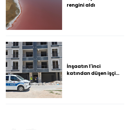
rengini aldı
İnşaatın 1'inci
katından düşen işçi
öldü