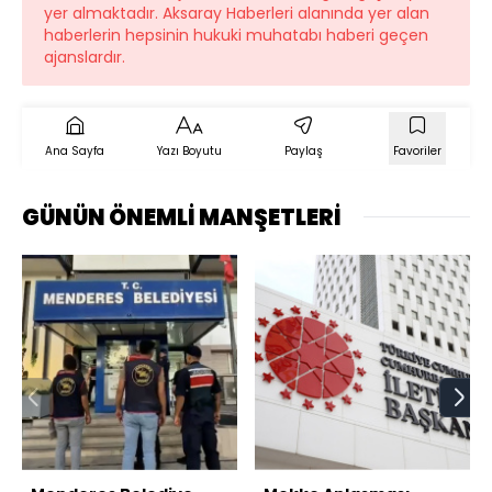
yer almaktadır. Aksaray Haberleri alanında yer alan
haberlerin hepsinin hukuki muhatabı haberi geçen
ajanslardır.
Ana Sayfa
Yazı Boyutu
Paylaş
Favoriler
GÜNÜN ÖNEMLİ MANŞETLERİ