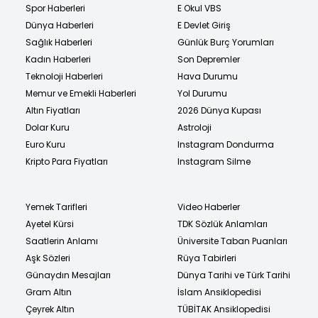
Spor Haberleri
E Okul VBS
Dünya Haberleri
E Devlet Giriş
Sağlık Haberleri
Günlük Burç Yorumları
Kadın Haberleri
Son Depremler
Teknoloji Haberleri
Hava Durumu
Memur ve Emekli Haberleri
Yol Durumu
Altın Fiyatları
2026 Dünya Kupası
Dolar Kuru
Astroloji
Euro Kuru
Instagram Dondurma
Kripto Para Fiyatları
Instagram Silme
Yemek Tarifleri
Video Haberler
Ayetel Kürsi
TDK Sözlük Anlamları
Saatlerin Anlamı
Üniversite Taban Puanları
Aşk Sözleri
Rüya Tabirleri
Günaydın Mesajları
Dünya Tarihi ve Türk Tarihi
Gram Altın
İslam Ansiklopedisi
Çeyrek Altın
TÜBİTAK Ansiklopedisi