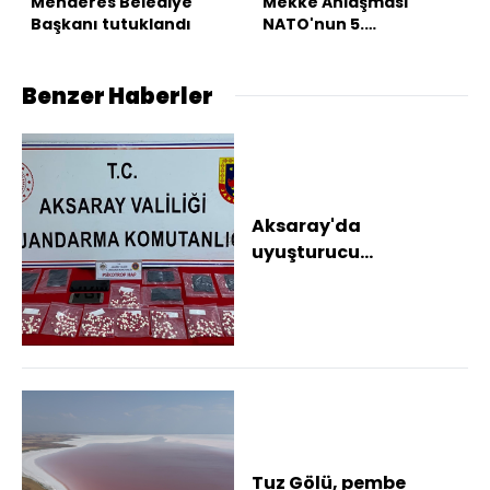
Menderes Belediye
Mekke Anlaşması
Başkanı tutuklandı
NATO'nun 5.
maddesiyle çelişmiyor
Benzer Haberler
Aksaray'da
uyuşturucu
operasyonu: 3
tutuklama
Tuz Gölü, pembe