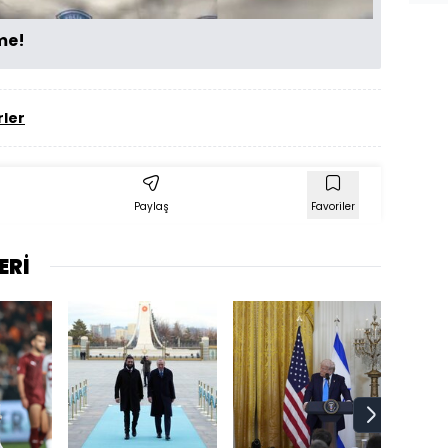
me!
ler
Paylaş
Favoriler
ERİ