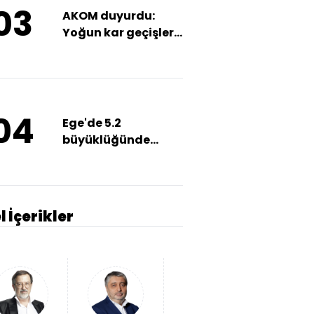
03
AKOM duyurdu:
Yoğun kar geçişleri
bekleniyor!
04
Ege'de 5.2
büyüklüğünde
deprem
l İçerikler