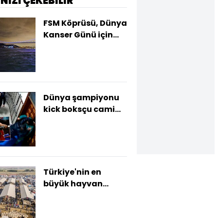
İNİZİ ÇEKEBİLİR
FSM Köprüsü, Dünya
Kanser Günü için
ışıklandırıldı
Dünya şampiyonu
kick boksçu cami
görevlisini felç etti!
Türkiye'nin en
büyük hayvan
pazarı kapatıldı