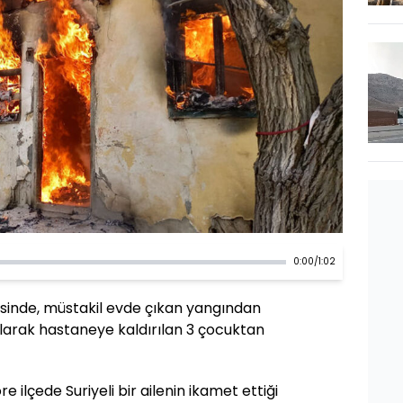
0:00
/
1:02
esinde, müstakil evde çıkan yangından
rılarak hastaneye kaldırılan 3 çocuktan
 ilçede Suriyeli bir ailenin ikamet ettiği