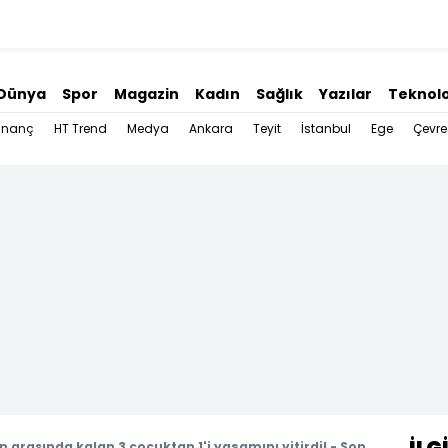
Dünya
Spor
Magazin
Kadın
Sağlık
Yazılar
Teknolo
İnanç
HT Trend
Medya
Ankara
Teyit
İstanbul
Ege
Çevre
in arasında kalan 3 çocuktan 1'i yaşamını yitirdi! - Son