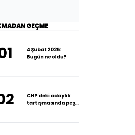
KMADAN GEÇME
01
4 Şubat 2025:
Bugün ne oldu?
02
CHP'deki adaylık
tartışmasında peş
peş açıklamalar