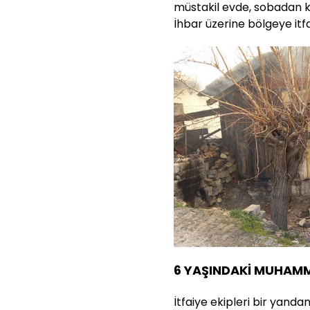
müstakil evde, sobadan k
İhbar üzerine bölgeye itfai
6 YAŞINDAKİ MUHAMM
İtfaiye ekipleri bir yand