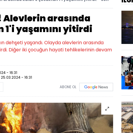
İLG
 Alevlerin arasında
 1'i yaşamını yitirdi
ın dehşeti yaşandı. Olayda alevlerin arasında
irdi. Diğer iki çocuğun hayati tehlikelerinin devam
24 - 16:31
:
25.03.2024 - 16:31
ABONE OL