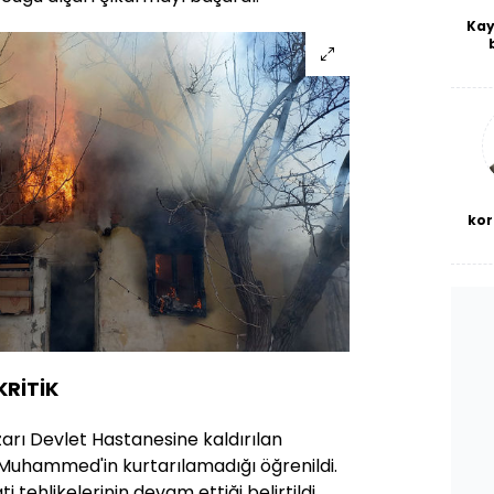
Kay
De
haf
a
bl
kor
KRİTİK
arı Devlet Hastanesine kaldırılan
Muhammed'in kurtarılamadığı öğrenildi.
i tehlikelerinin devam ettiği belirtildi.