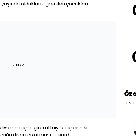
 yaşında oldukları öğrenilen çocukları
REKLAM
Öze
TÜMÜ
nden içeri giren itfaiyeci, içerideki
uğu dışarı çıkarmayı başardı.