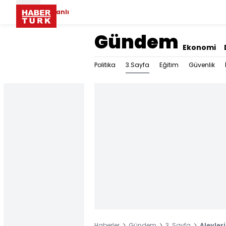
Canlı
Gündem
Ekonomi
3.Sayfa
Politika
Eğitim
Güvenlik
Haberler
Gündem
3. Sayfa
Alevler