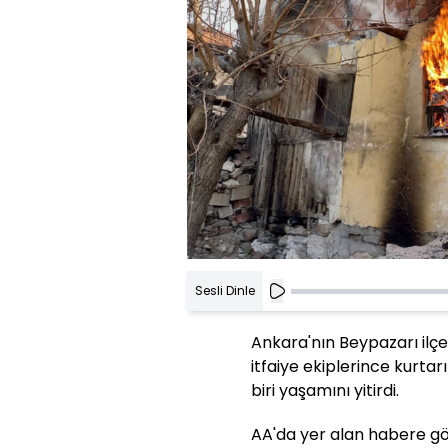
Sesli Dinle
Ankara'nın Beypazarı ilç
itfaiye ekiplerince kurta
biri yaşamını yitirdi.
AA'da yer alan habere göre