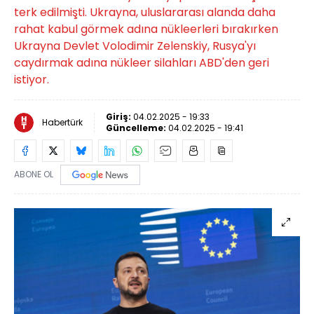
terk edilmişti. Ukrayna, uluslararası alanda daha
rahat kabul görmek adına nükleerleri bırakırken
Ukrayna Devlet Volodimir Zelenskiy, Rusya'yı
caydırmak adına nükleer silahları ABD'den geri
istiyor.
Giriş:
04.02.2025 - 19:33
Habertürk
Güncelleme:
04.02.2025 - 19:41
ABONE OL