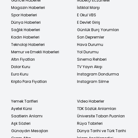
Güncel Haberler
Nöbetçi Eczaneler
Magazin Haberleri
İstiklal Marşı
Spor Haberleri
E Okul VBS
Dünya Haberleri
E Devlet Giriş
Sağlık Haberleri
Günlük Burç Yorumları
Kadın Haberleri
Son Depremler
Teknoloji Haberleri
Hava Durumu
Memur ve Emekli Haberleri
Yol Durumu
Altın Fiyatları
Sinema Rehberi
Dolar Kuru
TV Yayın Akışı
Euro Kuru
Instagram Dondurma
Kripto Para Fiyatları
Instagram Silme
Yemek Tarifleri
Video Haberler
Ayetel Kürsi
TDK Sözlük Anlamları
Saatlerin Anlamı
Üniversite Taban Puanları
Aşk Sözleri
Rüya Tabirleri
Günaydın Mesajları
Dünya Tarihi ve Türk Tarihi