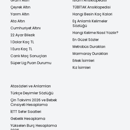
Gram Altın
İslam Ansiklopedisi
Çeyrek Altın
TÜBİTAK Ansiklopedisi
Yarım Altın
Hangi Besin Kaç Kalori
Ata Altın
Eş Anlamlı Kelimeler
Sözlüğü
Cumhuriyet Altını
Hangi Kelime Nasıl Yazılır?
22 Ayar Bilezik
En Güzel Sözler
1 Dolar Kaç TL
Metrobüs Durakları
1 Euro Kaç TL
Marmaray Durakları
Canlı Maç Sonuçları
Erkek İsimleri
Süper Lig Puan Durumu
Kız İsimleri
Atasözleri ve Anlamları
Türkçe Deyimler Sözlüğü
Çin Takvimi 2026 ve Bebek
Cinsiyeti Hesaplama
İETT Sefer Saatleri
Gebelik Hesaplama
Yükselen Burç Hesaplama