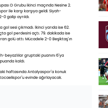
Kupası D Grubu ikinci maçında Nesine 2.
spor ile karşı karşıya geldi. Siyah-
0 galip ayrıldı.
 gol sesi çıkmadı. İkinci yarıda ise 62.
a gol perdesini açtı. 79. dakikada ise
aran golü attı. Mücadele 2-0 Beşiktaş'ın
h-beyazlılar gruptaki puanını 6'ya
1 puanda kaldı.
raki haftasında Antalyaspor'a konuk
 Kocaelispor'u evinde ağırlayacak.