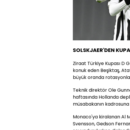
SOLSKJAER'DEN KUP
Ziraat Türkiye Kupası D G
konuk eden Beşiktaş, Ata
büyük oranda rotasyonla 
Teknik direktör Ole Gunna
haftasında Hollanda dep
müsabakanın kadrosuna gö
Monaco'ya kiralanan Al M
Svensson, Gedson Fernan