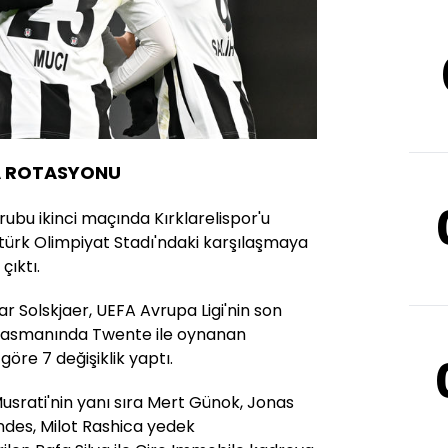
A ROTASYONU
rubu ikinci maçında Kırklarelispor'u
türk Olimpiyat Stadı'ndaki karşılaşmaya
çıktı.
r Solskjaer, UEFA Avrupa Ligi'nin son
lasmanında Twente ile oynanan
re 7 değişiklik yaptı.
usrati'nin yanı sıra Mert Günok, Jonas
des, Milot Rashica yedek