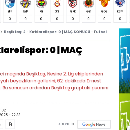
EFK
EYP
FB
GS
GFK
GB
GÖZ
KSM
0
0
0
0
0
0
0
0
Beşiktaş: 2 - Kırklarelispor: 0 | MAÇ SONUCU - Futbol
klarelispor: 0 | MAÇ
ci maçında Beşiktaş, Nesine 2. Lig ekiplerinden
iyah beyazlıların gollerini; 62. dakikada Ernest
ı. Bu sonucun ardından Beşiktaş gruptaki puanını
9:02
2025 - 22:33
ABONE OL