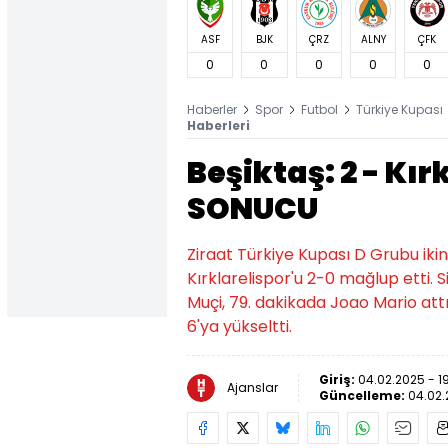
ASF
BJK
ÇRZ
ALNY
ÇFK
0
0
0
0
0
Haberler
Spor
Futbol
Türkiye Kupası
Haberleri
Beşiktaş: 2 - Kır
SONUCU
Ziraat Türkiye Kupası D Grubu ikin
Kırklarelispor'u 2-0 mağlup etti. S
Muçi, 79. dakikada Joao Mario att
6'ya yükseltti.
Giriş:
04.02.2025 - 1
Ajanslar
Güncelleme:
04.02.