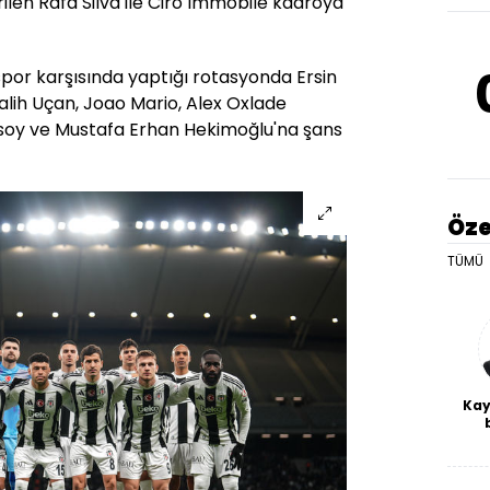
ilen Rafa Silva ile Ciro Immobile kadroya
ispor karşısında yaptığı rotasyonda Ersin
alih Uçan, Joao Mario, Alex Oxlade
çsoy ve Mustafa Erhan Hekimoğlu'na şans
Öze
TÜMÜ
Kay
De
haf
a