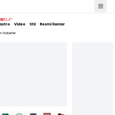
astro
Video
Stil
Resmi İlanlar
m Haberler