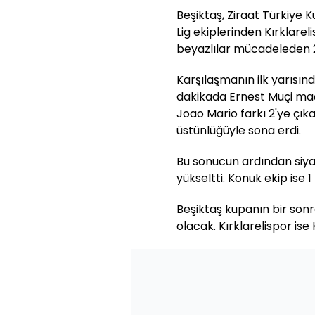
Beşiktaş, Ziraat Türkiye 
Lig ekiplerinden Kırklareli
beyazlılar mücadeleden 2-
Karşılaşmanın ilk yarısında
dakikada Ernest Muçi maçt
Joao Mario farkı 2'ye çık
üstünlüğüyle sona erdi.
Bu sonucun ardından siya
yükseltti. Konuk ekip ise 
Beşiktaş kupanın bir son
olacak. Kırklarelispor ise