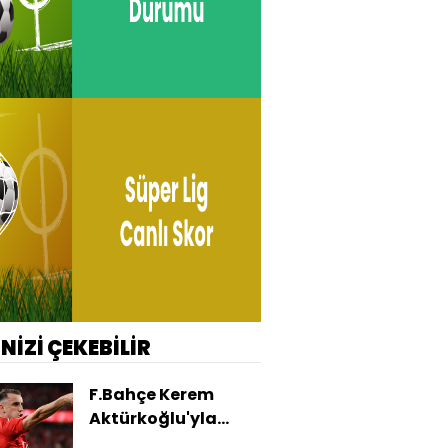
İNİZİ ÇEKEBİLİR
F.Bahçe Kerem
Aktürkoğlu'yla
anlaştı!