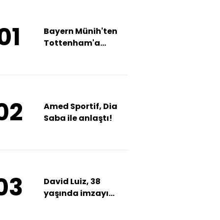
01
Bayern Münih'ten
Tottenham'a
kiralandı!
02
Amed Sportif, Dia
Saba ile anlaştı!
03
David Luiz, 38
yaşında imzayı
attı!