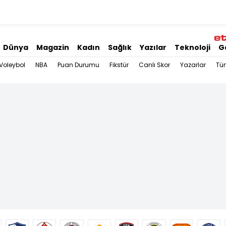
Dünya
Magazin
Kadın
Sağlık
Yazılar
Teknoloji
G
Voleybol
NBA
Puan Durumu
Fikstür
Canlı Skor
Yazarlar
Tü