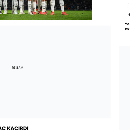
bl
Ye
ve
REKLAM
AÇ KAÇIRDI