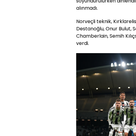
soyundurulurken dinlendir
alınmadı.
Norveçli teknik, Kırklarel
Destanoğlu, Onur Bulut, S
Chamberlain, Semih Kılı
verdi.