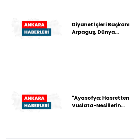
Diyanet İşleri Başkanı
Arpaguş, Dünya
Müslüman Alimler
Birliği Başkanı Kara...
"Ayasofya: Hasretten
Vuslata-Nesillerin
Hasreti, Milletin Sesi"
kitabı yayı...