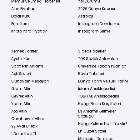
Memur ve Emekli Haberleri
Yol Durumu
Altın Fiyatları
2026 Dünya Kupası
Dolar Kuru
Astroloji
Euro Kuru
Instagram Dondurma
Kripto Para Fiyatları
Instagram Silme
Yemek Tarifleri
Video Haberler
Ayetel Kürsi
TDK Sözlük Anlamları
Saatlerin Anlamı
Üniversite Taban Puanları
Aşk Sözleri
Rüya Tabirleri
Günaydın Mesajları
Dünya Tarihi ve Türk Tarihi
Gram Altın
İslam Ansiklopedisi
Çeyrek Altın
TÜBİTAK Ansiklopedisi
Yarım Altın
Hangi Besin Kaç Kalori
Ata Altın
Eş Anlamlı Kelimeler
Sözlüğü
Cumhuriyet Altını
Hangi Kelime Nasıl Yazılır?
22 Ayar Bilezik
En Güzel Sözler
1 Dolar Kaç TL
Metrobüs Durakları