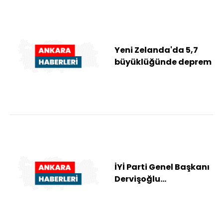
Yeni Zelanda'da 5,7
büyüklüğünde deprem
İYİ Parti Genel Başkanı
Dervişoğlu
Gümülcine'de Batı
Trakya Türklerinin
tem...