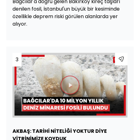
Bağcılar'a doğru gelen Bakırköy kireç taşları
denilen fosil, İstanbul'un büyük bir kesiminde
özellikle deprem riski görülen alanlarda yer
alıyor.
3
Videoyu
Oynat
AKBAŞ: TARİHİ NİTELİĞİ YOKTUR DİYE
VİTRİNİMİZE KOYDUK