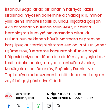
İstanbul Bağcılar'da bir binanın hafriyat kazısı
sırasında, miyosen dönemine ait yaklaşık 10 milyon
yıllık deniz minaresi fosili bulundu. İnşaatta çalışan
ekip tarafından bulunan tarihi eser, alt tarafı
betonlaşmış kum yığının arasından çıkarıldı.
Buluntunun beklenen büyük Marmara depremine
karşı ipuçları verdiğini aktaran Jeolog Prof. Dr. Şener
Üşümezsoy, "Depreme karşı İstanbul'un en zayıf
bölgesini miyosen dönemine ait 10 milyon yaşlı deniz
fosili tabakalar oluşturuyor. İstanbul'da Avcılar,
Küçükçekmece, Bakırköy, Bağcılar, Esenler ve
Topkapı'ya kadar uzanan bu istif, depreme karşı en
zayıf bölgeyi gösteriyor" dedi.
Demirören
Giriş:
17.11.2024 - 10:46
Haber Ajansı
Güncelleme:
17.11.2024 - 10:46