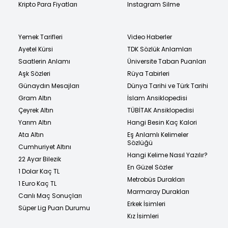
Kripto Para Fiyatları
Instagram Silme
Yemek Tarifleri
Video Haberler
Ayetel Kürsi
TDK Sözlük Anlamları
Saatlerin Anlamı
Üniversite Taban Puanları
Aşk Sözleri
Rüya Tabirleri
Günaydın Mesajları
Dünya Tarihi ve Türk Tarihi
Gram Altın
İslam Ansiklopedisi
Çeyrek Altın
TÜBİTAK Ansiklopedisi
Yarım Altın
Hangi Besin Kaç Kalori
Ata Altın
Eş Anlamlı Kelimeler
Sözlüğü
Cumhuriyet Altını
Hangi Kelime Nasıl Yazılır?
22 Ayar Bilezik
En Güzel Sözler
1 Dolar Kaç TL
Metrobüs Durakları
1 Euro Kaç TL
Marmaray Durakları
Canlı Maç Sonuçları
Erkek İsimleri
Süper Lig Puan Durumu
Kız İsimleri