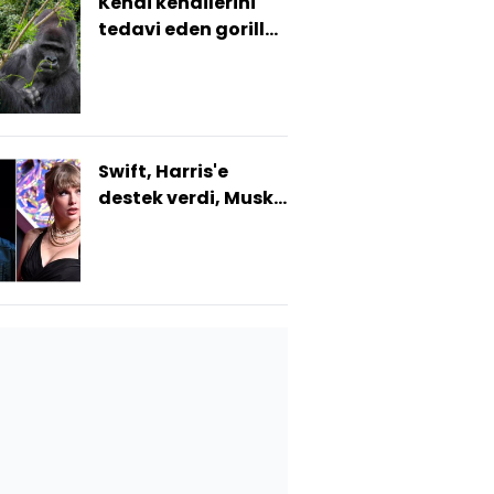
Kendi kendilerini
tedavi eden goriller
yeni ilaçların
ipucunu verebilir
Swift, Harris'e
destek verdi, Musk
alay etti