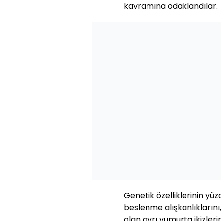
kavramına odaklandılar.
Genetik özelliklerinin yü
beslenme alışkanlıklarını,
olan ayrı yumurta ikizleri