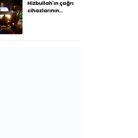
Hizbullah'ın çağrı
cihazlarının
patlatılması 'savaş
suçu' olabilir mi?