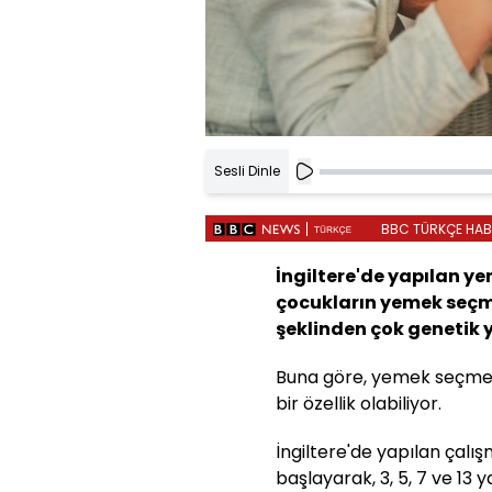
Sesli Dinle
BBC TÜRKÇE HABER
İngiltere'de yapılan y
çocukların yemek seçmes
şeklinden çok genetik ya
Buna göre, yemek seçme 
bir özellik olabiliyor.
İngiltere'de yapılan çalış
başlayarak, 3, 5, 7 ve 13 