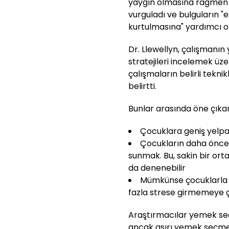
yaygın olmasına rağmen a
vurguladı ve bulguların "
kurtulmasına" yardımcı o
Dr. Llewellyn, çalışmanı
stratejileri incelemek üz
çalışmaların belirli tekn
belirtti.
Bunlar arasında öne çıkan 
Çocuklara geniş yel
Çocukların daha önce r
sunmak. Bu, sakin bir or
da denenebilir
Mümkünse çocuklarla 
fazla strese girmemeye 
Araştırmacılar yemek seç
ancak aşırı yemek seçme