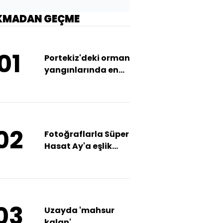
KMADAN GEÇME
01
Portekiz'deki orman
yangınlarında en
az 7 kişi hayatını
kaybetti
02
Fotoğraflarla Süper
Hasat Ay'a eşlik
eden parçalı ay
tutulması
03
Uzayda 'mahsur
kalan'