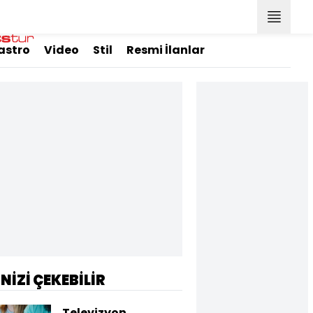
astro
Video
Stil
Resmi İlanlar
İNİZİ ÇEKEBİLİR
Televizyon