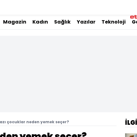
Magazin
Kadın
Sağlık
Yazılar
Teknoloji
G
İLG
Bazı çocuklar neden yemek seçer?
eden yemek seçer?