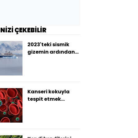
İNİZİ ÇEKEBİLİR
2023'teki sismik
gizemin ardından
Grönland'daki
mega tsunami çıktı
Kanseri kokuyla
tespit etmek
mümkün mü?