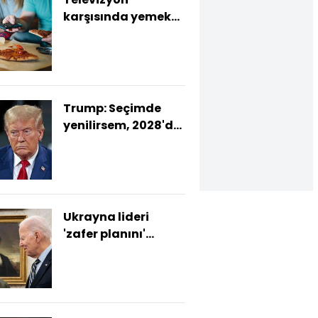
karşısında yemek
yemek gerçekten
zararlı mı?
Trump: Seçimde
yenilirsem, 2028'de
yeniden aday
olmayacağım
Ukrayna lideri
'zafer planını'
Biden, Trump ve
Harris'e sunacak