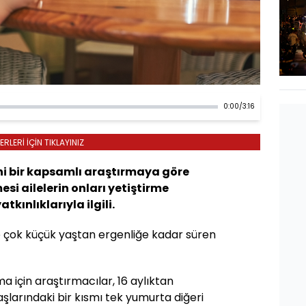
0:00
/
3:16
LERİ İÇİN TIKLAYINIZ
eni bir kapsamlı araştırmaya göre
i ailelerin onları yetiştirme
tkınlıklarıyla ilgili.
çok küçük yaştan ergenliğe kadar süren
ma için araştırmacılar, 16 aylıktan
yaşlarındaki bir kısmı tek yumurta diğeri