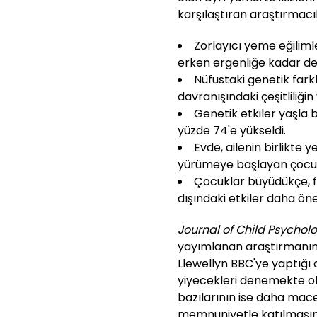
karşılaştıran araştırmacıl
Zorlayıcı yeme eğilimle
erken ergenliğe kadar d
Nüfustaki genetik farkl
davranışındaki çeşitliliğ
Genetik etkiler yaşla bi
yüzde 74'e yükseldi.
Evde, ailenin birlikte 
yürümeye başlayan çocukl
Çocuklar büyüdükçe, f
dışındaki etkiler daha öne
Journal of Child Psychol
yayımlanan araştırmanın 
Llewellyn BBC'ye yaptığı 
yiyecekleri denemekte ol
bazılarının ise daha mac
memnuniyetle katılmasını