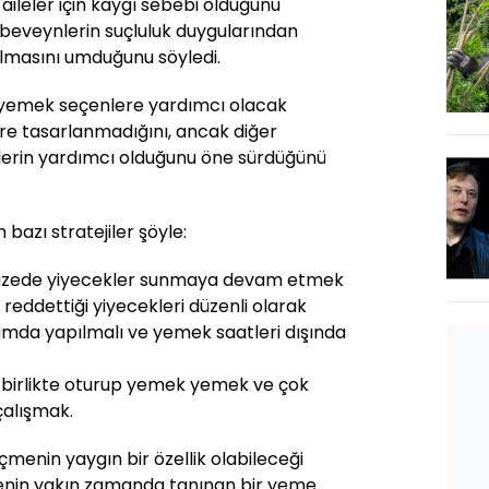
ileler için kaygı sebebi olduğunu
ebeveynlerin suçluluk duygularından
lmasını umduğunu söyledi.
n yemek seçenlere yardımcı olacak
ere tasarlanmadığını, ancak diğer
iklerin yardımcı olduğunu öne sürdüğünü
bazı stratejiler şöyle:
pazede yiyecekler sunmaya devam etmek
eddettiği yiyecekleri düzenli olarak
tamda yapılmalı ve yemek saatleri dışında
birlikte oturup yemek yemek ve çok
çalışmak.
menin yaygın bir özellik olabileceği
nin yakın zamanda tanınan bir yeme