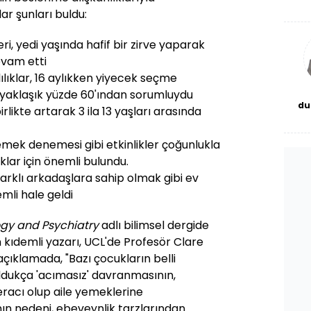
De
ar şunları buldu:
haf
a
bl
ri, yedi yaşında hafif bir zirve yaparak
evam etti
ılıklar, 16 aylıkken yiyecek seçme
in yaklaşık yüzde 60'ından sorumluydu
du
rlikte artarak 3 ila 13 yaşları arasında
bor
yemek denemesi gibi etkinlikler çoğunlukla
ar için önemli bulundu.
arklı arkadaşlara sahip olmak gibi ev
mli hale geldi
ogy and Psychiatry
adlı bilimsel dergide
kıdemli yazarı, UCL'de Profesör Clare
açıklamada, "Bazı çocukların belli
dukça 'acımasız' davranmasının,
eracı olup aile yemeklerine
n nedeni, ebeveynlik tarzlarından