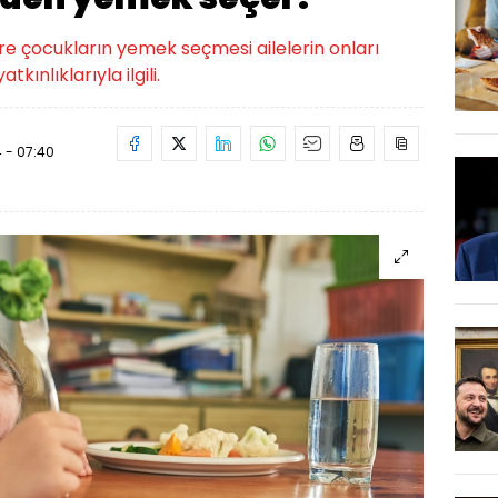
re çocukların yemek seçmesi ailelerin onları
kınlıklarıyla ilgili.
 - 07:40