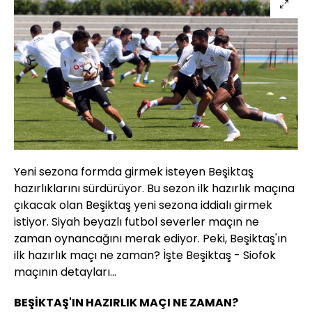
Yeni sezona formda girmek isteyen Beşiktaş
hazırlıklarını sürdürüyor. Bu sezon ilk hazırlık maçına
çıkacak olan Beşiktaş yeni sezona iddialı girmek
istiyor. Siyah beyazlı futbol severler maçın ne
zaman oynancağını merak ediyor. Peki, Beşiktaş'ın
ilk hazırlık maçı ne zaman? İşte Beşiktaş - Siofok
maçının detayları...
BEŞİKTAŞ'IN HAZIRLIK MAÇI NE ZAMAN?