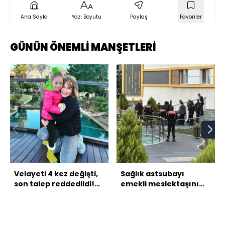
Ana Sayfa
Yazı Boyutu
Paylaş
Favoriler
GÜNÜN ÖNEMLİ MANŞETLERİ
Velayeti 4 kez değişti,
Sağlık astsubayı
son talep reddedildi!
emekli meslektaşını
Hakim: Anne-baba
öldürdü!
savaşıyor!