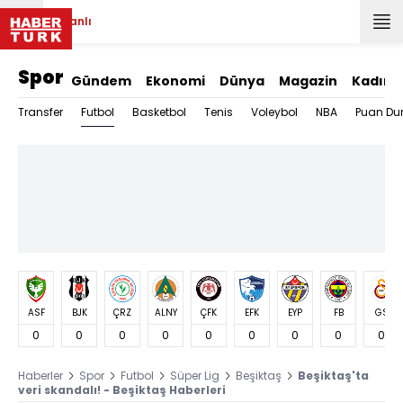
Canlı
Spor
Gündem
Ekonomi
Dünya
Magazin
Kadın
Futbol
Transfer
Basketbol
Tenis
Voleybol
NBA
Puan Du
ASF
BJK
ÇRZ
ALNY
ÇFK
EFK
EYP
FB
GS
0
0
0
0
0
0
0
0
0
Haberler
Spor
Futbol
Süper Lig
Beşiktaş
Beşiktaş'ta
veri skandalı! - Beşiktaş Haberleri