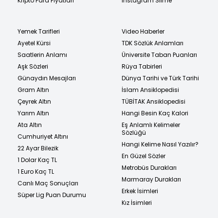
Kripto Para Fiyatları
Instagram Silme
Yemek Tarifleri
Video Haberler
Ayetel Kürsi
TDK Sözlük Anlamları
Saatlerin Anlamı
Üniversite Taban Puanları
Aşk Sözleri
Rüya Tabirleri
Günaydın Mesajları
Dünya Tarihi ve Türk Tarihi
Gram Altın
İslam Ansiklopedisi
Çeyrek Altın
TÜBİTAK Ansiklopedisi
Yarım Altın
Hangi Besin Kaç Kalori
Ata Altın
Eş Anlamlı Kelimeler
Sözlüğü
Cumhuriyet Altını
Hangi Kelime Nasıl Yazılır?
22 Ayar Bilezik
En Güzel Sözler
1 Dolar Kaç TL
Metrobüs Durakları
1 Euro Kaç TL
Marmaray Durakları
Canlı Maç Sonuçları
Erkek İsimleri
Süper Lig Puan Durumu
Kız İsimleri